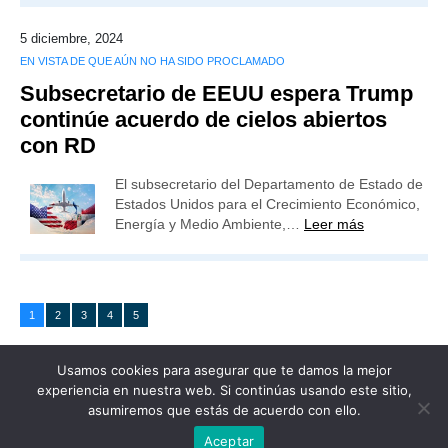
5 diciembre, 2024
EN VISTA DE QUE AÚN NO HA SIDO PROCLAMADO
Subsecretario de EEUU espera Trump
continúe acuerdo de cielos abiertos
con RD
El subsecretario del Departamento de Estado de
Estados Unidos para el Crecimiento Económico,
Energía y Medio Ambiente,…
Leer más
1
2
3
4
5
Usamos cookies para asegurar que te damos la mejor
experiencia en nuestra web. Si continúas usando este sitio,
asumiremos que estás de acuerdo con ello.
Publicidad
Redacción
Contacto
Aceptar
Advertencia legal
Todos los derechos reservados