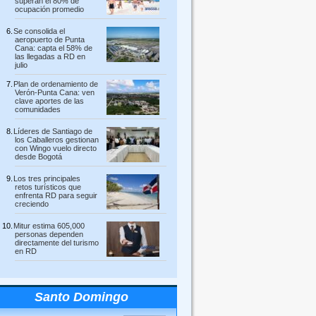
superan el 80% de
ocupación promedio
Se consolida el
aeropuerto de Punta
Cana: capta el 58% de
las llegadas a RD en
julio
Plan de ordenamiento de
Verón-Punta Cana: ven
clave aportes de las
comunidades
Líderes de Santiago de
los Caballeros gestionan
con Wingo vuelo directo
desde Bogotá
Los tres principales
retos turísticos que
enfrenta RD para seguir
creciendo
Mitur estima 605,000
personas dependen
directamente del turismo
en RD
Santo Domingo