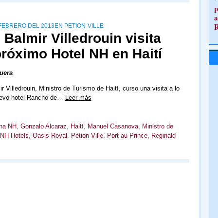
p
a
FEBRERO DEL 2013EN PETION-VILLE
Balmir Villedrouin visita
próximo Hotel NH en Haití
uera
 Villedrouin, Ministro de Turismo de Haití, curso una visita a lo
uevo hotel Rancho de…
Leer más
na NH
,
Gonzalo Alcaraz
,
Haití
,
Manuel Casanova
,
Ministro de
NH Hotels
,
Oasis Royal
,
Pétion-Ville
,
Port-au-Prince
,
Reginald