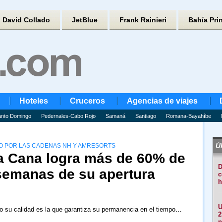
David Collado
JetBlue
Frank Rainieri
Bahía Pri
Hoteles
Cruceros
Agencias de viajes
nto Domingo
Pedernales-Cabo Rojo
Samaná
Santiago
Romana-Bayahíbe
Úl
O POR LAS CADENAS NH Y AMRESORTS
a Cana logra más de 60% de
D
semanas de su apertura
c
h
U
lo su calidad es la que garantiza su permanencia en el tiempo…
2
p