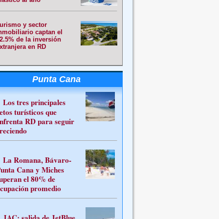
urismo y sector
nmobiliario captan el
2.5% de la inversión
xtranjera en RD
Punta Cana
Los tres principales
etos turísticos que
nfrenta RD para seguir
reciendo
La Romana, Bávaro-
unta Cana y Miches
uperan el 80% de
cupación promedio
JAC: salida de JetBlue