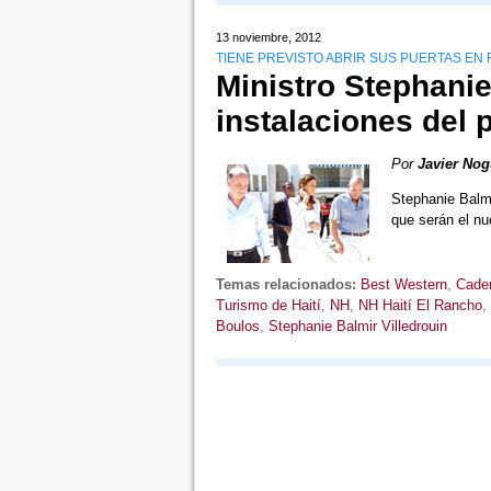
13 noviembre, 2012
TIENE PREVISTO ABRIR SUS PUERTAS EN 
Ministro Stephanie 
instalaciones del 
Por
Javier Nog
Stephanie Balmir
que serán el n
Temas relacionados:
Best Western
,
Cade
Turismo de Haití
,
NH
,
NH Haití El Rancho
,
Boulos
,
Stephanie Balmir Villedrouin