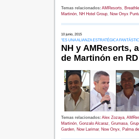
Temas relacionados:
AMResorts
,
Breathl
Martinón
,
NH Hotel Group
,
Now Onyx Punt
10 junio, 2015
“ES UNA ALIANZA ESTRATÉGICA FANTÁSTI
NH y AMResorts, a
de Martinón en RD
Temas relacionados:
Alex Zozaya
,
AMRes
Martinón
,
Gonzalo Alcaraz
,
Grumasa
,
Grup
Garden
,
Now Larimar
,
Now Onyx
,
Palma de