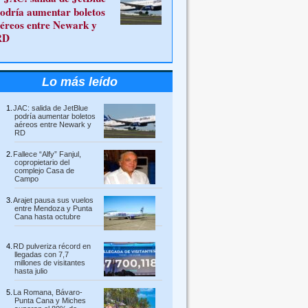
odría aumentar boletos
éreos entre Newark y
RD
Lo más leído
JAC: salida de JetBlue
podría aumentar boletos
aéreos entre Newark y
RD
Fallece “Alfy” Fanjul,
copropietario del
complejo Casa de
Campo
Arajet pausa sus vuelos
entre Mendoza y Punta
Cana hasta octubre
RD pulveriza récord en
llegadas con 7,7
millones de visitantes
hasta julio
La Romana, Bávaro-
Punta Cana y Miches