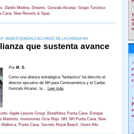
es
,
Danilo Medina
,
Dreams
,
Gonzalo Alcaraz
,
Grupo Turístico
a Cana
,
Now Resorts & Spas
T
i
3
e
CA”, INDICÓ GONZALO ALCARAZ, DE LA CADENA NH
lianza que sustenta avance
Por
M. S.
r
e
Como una alianza estratégica “fantástica” ha descrito el
c
director ejecutivo de NH para Centroamérica y el Caribe,
Gonzalo Alcaraz, la…
Leer más
P
s
orts
,
Apple Leisure Group
,
Breathless Punta Cana
,
Enrique
o
o Martinón
,
Inversiones Ocre Rojo
,
NH
,
NH Punta Cana
,
Now
 Mallorca
,
Punta Cana
,
Secrets Royal Beach
,
Uvero Alto