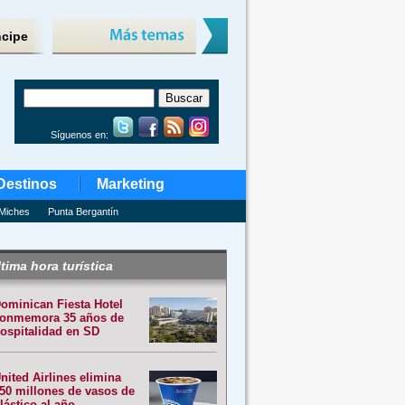
ncipe
Síguenos en:
Destinos
Marketing
Miches
Punta Bergantín
tima hora turística
ominican Fiesta Hotel
onmemora 35 años de
ospitalidad en SD
nited Airlines elimina
50 millones de vasos de
lástico al año