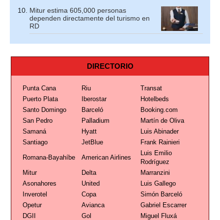
Mitur estima 605,000 personas
dependen directamente del turismo en
RD
DIRECTORIO
Punta Cana
Riu
Transat
Puerto Plata
Iberostar
Hotelbeds
Santo Domingo
Barceló
Booking.com
San Pedro
Palladium
Martín de Oliva
Samaná
Hyatt
Luis Abinader
Santiago
JetBlue
Frank Rainieri
Luis Emilio
Romana-Bayahíbe
American Airlines
Rodríguez
Mitur
Delta
Marranzini
Asonahores
United
Luis Gallego
Inverotel
Copa
Simón Barceló
Opetur
Avianca
Gabriel Escarrer
DGII
Gol
Miguel Fluxá