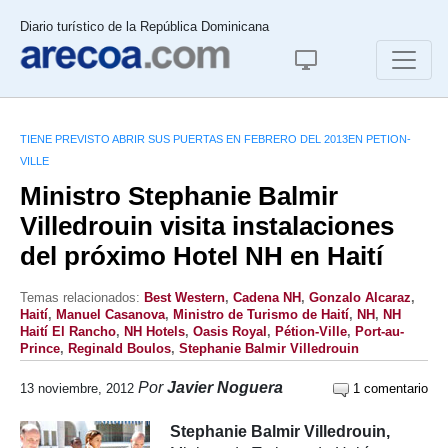
Diario turístico de la República Dominicana
TIENE PREVISTO ABRIR SUS PUERTAS EN FEBRERO DEL 2013EN PETION-
VILLE
Ministro Stephanie Balmir
Villedrouin visita instalaciones
del próximo Hotel NH en Haití
Temas relacionados:
Best Western
,
Cadena NH
,
Gonzalo Alcaraz
,
Haití
,
Manuel Casanova
,
Ministro de Turismo de Haití
,
NH
,
NH
Haití El Rancho
,
NH Hotels
,
Oasis Royal
,
Pétion-Ville
,
Port-au-
Prince
,
Reginald Boulos
,
Stephanie Balmir Villedrouin
Por
Javier Noguera
13 noviembre, 2012
1 comentario
Stephanie Balmir Villedrouin,