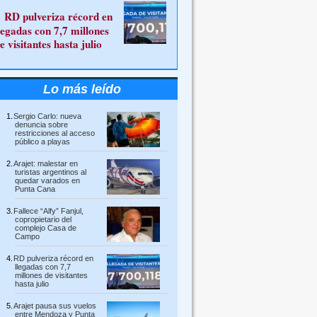
RD pulveriza récord en
legadas con 7,7 millones
e visitantes hasta julio
Lo más leído
Sergio Carlo: nueva
denuncia sobre
restricciones al acceso
público a playas
Arajet: malestar en
turistas argentinos al
quedar varados en
Punta Cana
Fallece “Alfy” Fanjul,
copropietario del
complejo Casa de
Campo
RD pulveriza récord en
llegadas con 7,7
millones de visitantes
hasta julio
Arajet pausa sus vuelos
entre Mendoza y Punta