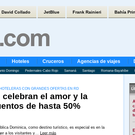
David Collado
JetBlue
Frank Rainieri
Bahía Pri
Hoteles
Cruceros
Agencias de viajes
nto Domingo
Pedernales-Cabo Rojo
Samaná
Santiago
Romana-Bayahíbe
Úl
S HOTELERAS CON GRANDES OFERTAS EN RD
celebran el amor y la
A
uentos de hasta 50%
c
d
t
blica Dominica, como destino turístico, es especial es en la
E
er a los visitantes y…
Leer más
e