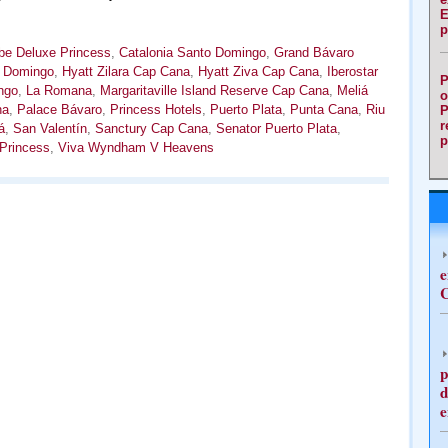
E
p
be Deluxe Princess
,
Catalonia Santo Domingo
,
Grand Bávaro
o Domingo
,
Hyatt Zilara Cap Cana
,
Hyatt Ziva Cap Cana
,
Iberostar
P
ngo
,
La Romana
,
Margaritaville Island Reserve Cap Cana
,
Meliá
o
na
,
Palace Bávaro
,
Princess Hotels
,
Puerto Plata
,
Punta Cana
,
Riu
P
r
á
,
San Valentín
,
Sanctury Cap Cana
,
Senator Puerto Plata
,
p
 Princess
,
Viva Wyndham V Heavens
e
C
p
d
e