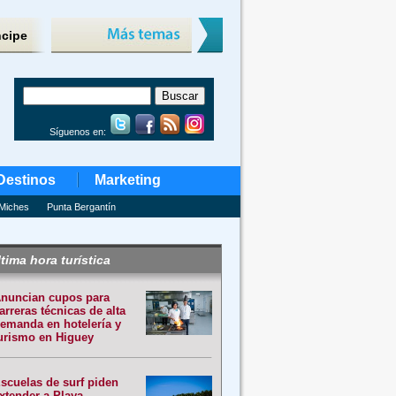
ncipe
Síguenos en:
Destinos
Marketing
Miches
Punta Bergantín
tima hora turística
nuncian cupos para
arreras técnicas de alta
emanda en hotelería y
urismo en Higuey
scuelas de surf piden
xtender a Playa