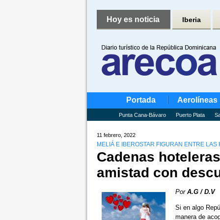
Hoy es noticia
Iberia
Portada
Aerolíneas
Punta Cana-Bávaro
Puerto Plata
Sa
11 febrero, 2022
MELIÁ E IBEROSTAR FIGURAN ENTRE LA
Cadenas hoteleras 
amistad con desc
Por
A.G / D.V
Si en algo Repú
manera de acog