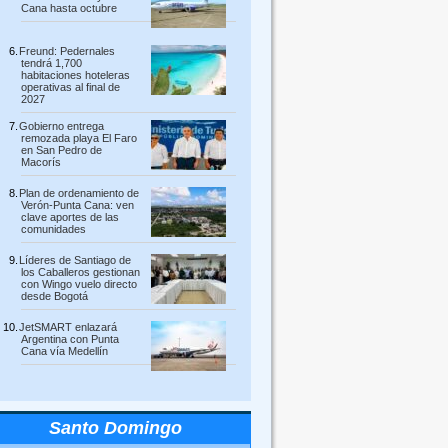
Cana hasta octubre
Freund: Pedernales
tendrá 1,700
habitaciones hoteleras
operativas al final de
2027
Gobierno entrega
remozada playa El Faro
en San Pedro de
Macorís
Plan de ordenamiento de
Verón-Punta Cana: ven
clave aportes de las
comunidades
Líderes de Santiago de
los Caballeros gestionan
con Wingo vuelo directo
desde Bogotá
JetSMART enlazará
Argentina con Punta
Cana vía Medellín
Santo Domingo