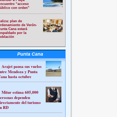
ncuentro “acceso
úblico con orden”
aliza: plan de
rdenamiento de Verón-
unta Cana estará
espaldado por la
oblación
Punta Cana
Arajet pausa sus vuelos
ntre Mendoza y Punta
ana hasta octubre
Mitur estima 605,000
ersonas dependen
irectamente del turismo
n RD