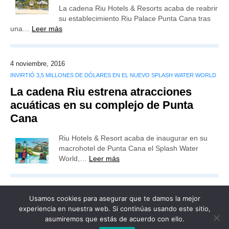
La cadena Riu Hotels & Resorts acaba de reabrir
su establecimiento Riu Palace Punta Cana tras
una…
Leer más
4 noviembre, 2016
INVIRTIÓ 3,5 MILLONES DE DÓLARES EN EL NUEVO SPLASH WATER WORLD
La cadena Riu estrena atracciones
acuáticas en su complejo de Punta
Cana
Riu Hotels & Resort acaba de inaugurar en su
macrohotel de Punta Cana el Splash Water
World,…
Leer más
Usamos cookies para asegurar que te damos la mejor
experiencia en nuestra web. Si continúas usando este sitio,
asumiremos que estás de acuerdo con ello.
Publicidad
Redacción
Contacto