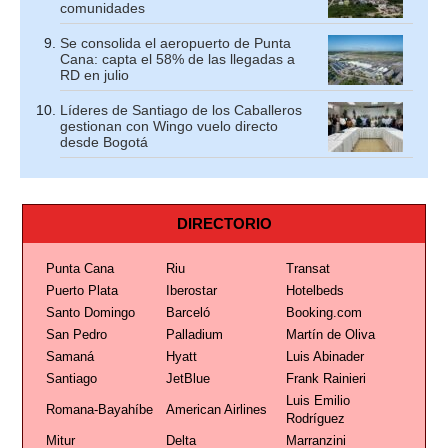
comunidades
Se consolida el aeropuerto de Punta
Cana: capta el 58% de las llegadas a
RD en julio
Líderes de Santiago de los Caballeros
gestionan con Wingo vuelo directo
desde Bogotá
DIRECTORIO
Punta Cana
Riu
Transat
Puerto Plata
Iberostar
Hotelbeds
Santo Domingo
Barceló
Booking.com
San Pedro
Palladium
Martín de Oliva
Samaná
Hyatt
Luis Abinader
Santiago
JetBlue
Frank Rainieri
Luis Emilio
Romana-Bayahíbe
American Airlines
Rodríguez
Mitur
Delta
Marranzini