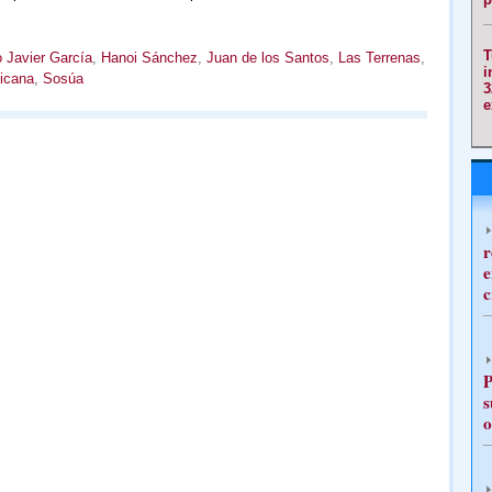
T
 Javier García
,
Hanoi Sánchez
,
Juan de los Santos
,
Las Terrenas
,
i
icana
,
Sosúa
3
e
r
e
c
P
s
o