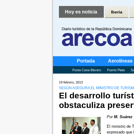
Hoy es noticia
Iberia
Portada
Aerolíneas
Punta Cana-Bávaro
Puerto Plata
Sa
19 febrero, 2013
SEGÚN ASEGURA EL MINISTRO DE TURISM
El desarrollo turí
obstaculiza prese
Por
M. Suárez
El ministro de 
expresado que 