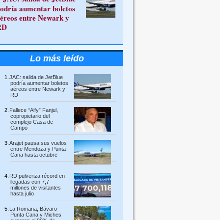
odría aumentar boletos
éreos entre Newark y
RD
Lo más leído
JAC: salida de JetBlue
podría aumentar boletos
aéreos entre Newark y
RD
Fallece “Alfy” Fanjul,
copropietario del
complejo Casa de
Campo
Arajet pausa sus vuelos
entre Mendoza y Punta
Cana hasta octubre
RD pulveriza récord en
llegadas con 7,7
millones de visitantes
hasta julio
La Romana, Bávaro-
Punta Cana y Miches