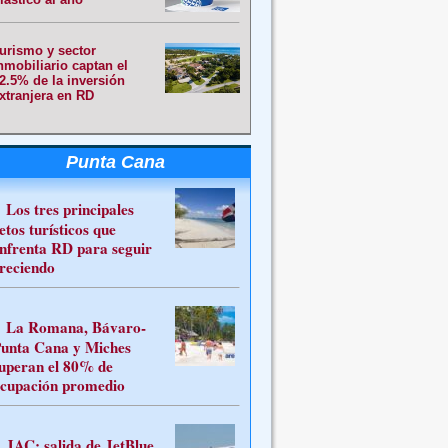
urismo y sector
nmobiliario captan el
2.5% de la inversión
xtranjera en RD
Punta Cana
Los tres principales
etos turísticos que
nfrenta RD para seguir
reciendo
La Romana, Bávaro-
unta Cana y Miches
uperan el 80% de
cupación promedio
JAC: salida de JetBlue