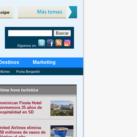
ncipe
Síguenos en:
Destinos
Marketing
Miches
Punta Bergantín
tima hora turística
ominican Fiesta Hotel
onmemora 35 años de
ospitalidad en SD
nited Airlines elimina
50 millones de vasos de
lástico al año