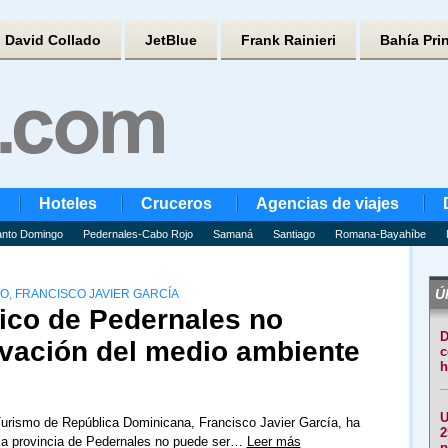
David Collado
JetBlue
Frank Rainieri
Bahía Pri
Hoteles
Cruceros
Agencias de viajes
nto Domingo
Pedernales-Cabo Rojo
Samaná
Santiago
Romana-Bayahíbe
Úl
O, FRANCISCO JAVIER GARCÍA
stico de Pedernales no
D
rvación del medio ambiente
c
h
U
Turismo de República Dominicana, Francisco Javier García, ha
2
la provincia de Pedernales no puede ser…
Leer más
p