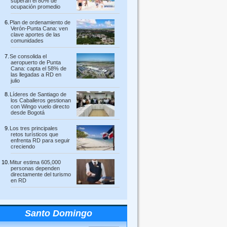
superan el 80% de
ocupación promedio
Plan de ordenamiento de
Verón-Punta Cana: ven
clave aportes de las
comunidades
Se consolida el
aeropuerto de Punta
Cana: capta el 58% de
las llegadas a RD en
julio
Líderes de Santiago de
los Caballeros gestionan
con Wingo vuelo directo
desde Bogotá
Los tres principales
retos turísticos que
enfrenta RD para seguir
creciendo
Mitur estima 605,000
personas dependen
directamente del turismo
en RD
Santo Domingo