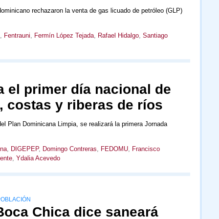
 dominicano rechazaron la venta de gas licuado de petróleo (GLP)
,
Fentrauni
,
Fermín López Tejada
,
Rafael Hidalgo
,
Santiago
 el primer día nacional de
, costas y riberas de ríos
el Plan Dominicana Limpia, se realizará la primera Jornada
ina
,
DIGEPEP
,
Domingo Contreras
,
FEDOMU
,
Francisco
iente
,
Ydalia Acevedo
POBLACIÓN
 Boca Chica dice saneará