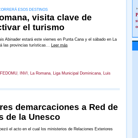
ECORRERÁ ESOS DESTINOS
P
omana, visita clave de
s
tivar el turismo
o
uis Abinader estará este viernes en Punta Cana y el sábado en La
á las provincias turísticas…
Leer más
FEDOMU
,
INVI
,
La Romana
,
Liga Municipal Dominicana
,
Luis
tres demarcaciones a Red de
s de la Unesco
ezó el acto en el cual los ministerios de Relaciones Exteriores