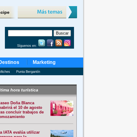
ncipe
Síguenos en:
Destinos
Marketing
Miches
Punta Bergantín
tima hora turística
aseo Doña Blanca
eabrirá el 10 de agosto
ras concluir trabajos de
emozamiento
a IATA evalúa utilizar
argazo para la