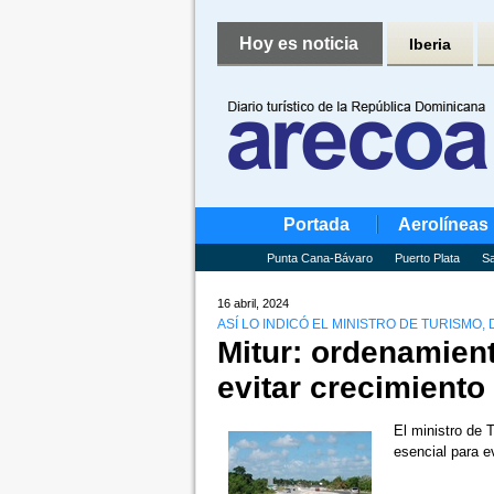
Hoy es noticia
Iberia
Portada
Aerolíneas
Punta Cana-Bávaro
Puerto Plata
Sa
16 abril, 2024
ASÍ LO INDICÓ EL MINISTRO DE TURISMO,
Mitur: ordenamiento
evitar crecimient
El ministro de 
esencial para e