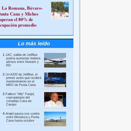
La Romana, Bávaro-
unta Cana y Miches
uperan el 80% de
cupación promedio
Lo más leído
JAC: salida de JetBlue
podría aumentar boletos
aéreos entre Newark y
RD
Un A320 de JetBlue, el
primer avión que recibirá
mantenimiento en el
MRO de Punta Cana
Fallece “Alfy” Fanjul,
copropietario del
complejo Casa de
Campo
Arajet pausa sus vuelos
entre Mendoza y Punta
Cana hasta octubre