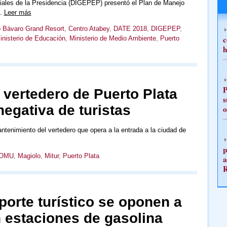
ales de la Presidencia (DIGEPEP) presentó el Plan de Manejo
a…
Leer más
ó Bávaro Grand Resort
,
Centro Atabey
,
DATE 2018
,
DIGEPEP
,
c
inisterio de Educación
,
Ministerio de Medio Ambiente
,
Puerto
h
P
vertedero de Puerto Plata
s
egativa de turistas
o
ntenimiento del vertedero que opera a la entrada a la ciudad de
p
OMU
,
Magiolo
,
Mitur
,
Puerto Plata
a
porte turístico se oponen a
 estaciones de gasolina