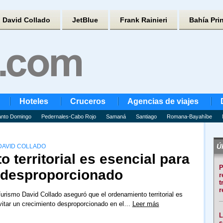
David Collado
JetBlue
Frank Rainieri
Bahía Pri
Hoteles
Cruceros
Agencias de viajes
nto Domingo
Pedernales-Cabo Rojo
Samaná
Santiago
Romana-Bayahíbe
Úl
 DAVID COLLADO
 territorial es esencial para
P
o desproporcionado
r
t
r
Turismo David Collado aseguró que el ordenamiento territorial es
vitar un crecimiento desproporcionado en el…
Leer más
L
s