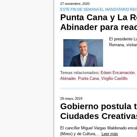
27 noviembre, 2020
ESTE FIN DE SEMANA EL MANDATARIO R
Punta Cana y La R
Abinader para reac
El presidente L
Romana, visitar
Temas relacionados:
Edwin Encarnación
,
Abinader
,
Punta Cana
,
Virgilio Castillo
29 mayo, 2019
Gobierno postula 
Ciudades Creativa
El canciller Miguel Vargas Maldonado encab
(Mirex) y de Cultura,…
Leer más