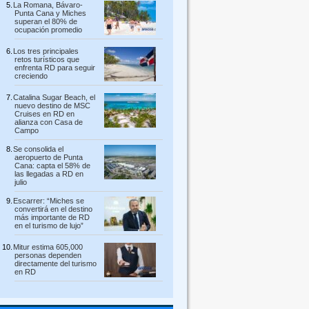
La Romana, Bávaro-
Punta Cana y Miches
superan el 80% de
ocupación promedio
Los tres principales
retos turísticos que
enfrenta RD para seguir
creciendo
Catalina Sugar Beach, el
nuevo destino de MSC
Cruises en RD en
alianza con Casa de
Campo
Se consolida el
aeropuerto de Punta
Cana: capta el 58% de
las llegadas a RD en
julio
Escarrer: “Miches se
convertirá en el destino
más importante de RD
en el turismo de lujo”
Mitur estima 605,000
personas dependen
directamente del turismo
en RD