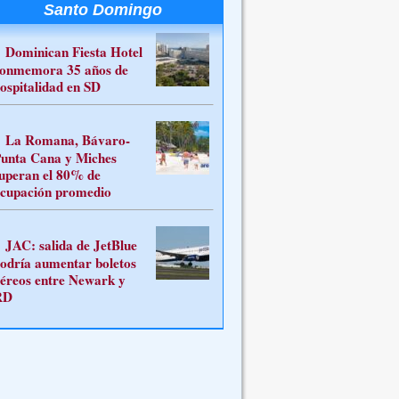
Santo Domingo
Dominican Fiesta Hotel
onmemora 35 años de
ospitalidad en SD
La Romana, Bávaro-
unta Cana y Miches
uperan el 80% de
cupación promedio
JAC: salida de JetBlue
odría aumentar boletos
éreos entre Newark y
RD