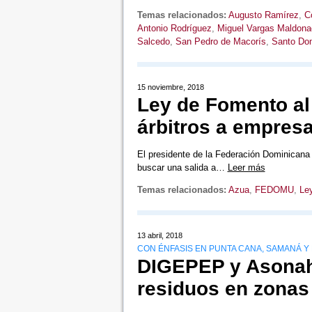
Temas relacionados:
Augusto Ramírez
,
C
Antonio Rodríguez
,
Miguel Vargas Maldona
Salcedo
,
San Pedro de Macorís
,
Santo Do
15 noviembre, 2018
Ley de Fomento al
árbitros a empresa
El presidente de la Federación Dominicana 
buscar una salida a…
Leer más
Temas relacionados:
Azua
,
FEDOMU
,
Ley
13 abril, 2018
CON ÉNFASIS EN PUNTA CANA, SAMANÁ Y
DIGEPEP y Asonaho
residuos en zonas 