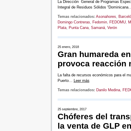
La Dirección General de Programas Especi
Integral de Residuos Sólidos “Dominican
Temas relacionados:
Asonahores
,
Barcel
Domingo Contreras
,
Fedomin
,
FEDOMU
,
M
Plata
,
Punta Cana
,
Samaná
,
Verón
25 enero, 2018
Gran humareda en 
provoca reacción n
La falta de recursos económicos para el ma
Puerto…
Leer más
Temas relacionados:
Danilo Medina
,
FED
25 septiembre, 2017
Chóferes del trans
la venta de GLP en