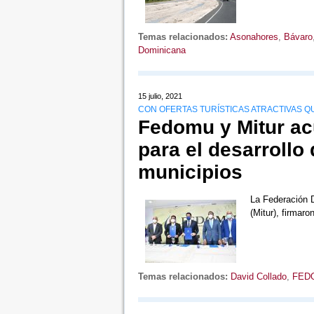
Temas relacionados:
Asonahores
,
Bávaro
Dominicana
15 julio, 2021
CON OFERTAS TURÍSTICAS ATRACTIVAS 
Fedomu y Mitur ac
para el desarrollo 
municipios
La Federación D
(Mitur), firmar
Temas relacionados:
David Collado
,
FED