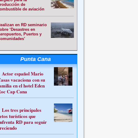
roducción de
ombustible de aviación
ealizan en RD seminario
obre ‘Desastres en
eropuertos, Puertos y
omunidades’
Punta Cana
Actor español Mario
asas vacaciona con su
amilia en el hotel Eden
oc Cap Cana
Los tres principales
etos turísticos que
nfrenta RD para seguir
reciendo