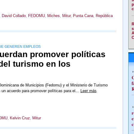
p
c
,
David Collado
,
FEDOMU
,
Miches
,
Mitur
,
Punta Cana
,
República
R
s
A
C
QUE GENEREN EMPLEOS
uerdan promover políticas
del turismo en los
C
f
ominicana de Municipios (Fedomu) y el Ministerio de Turismo
R
on un acuerdo para promover políticas para el…
Leer más
r
e
OMU
,
Kelvin Cruz
,
Mitur
c