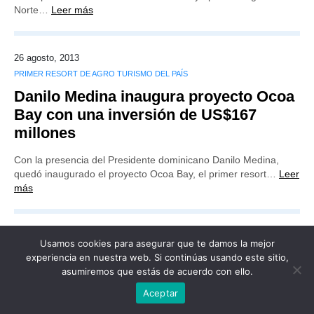
Norte…
Leer más
26 agosto, 2013
PRIMER RESORT DE AGRO TURISMO DEL PAÍS
Danilo Medina inaugura proyecto Ocoa
Bay con una inversión de US$167
millones
Con la presencia del Presidente dominicano Danilo Medina,
quedó inaugurado el proyecto Ocoa Bay, el primer resort…
Leer
más
Usamos cookies para asegurar que te damos la mejor
experiencia en nuestra web. Si continúas usando este sitio,
Publicidad
Redacción
Contacto
asumiremos que estás de acuerdo con ello.
Aceptar
Advertencia legal
Todos los derechos reservados
Grupo Preferente