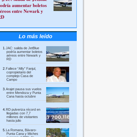
odría aumentar boletos
éreos entre Newark y
RD
Lo más leído
JAC: salida de JetBlue
podría aumentar boletos
aéreos entre Newark y
RD
Fallece “Alfy” Fanjul,
copropietario del
complejo Casa de
Campo
Arajet pausa sus vuelos
entre Mendoza y Punta
Cana hasta octubre
RD pulveriza récord en
llegadas con 7,7
millones de visitantes
hasta julio
La Romana, Bávaro-
Punta Cana y Miches