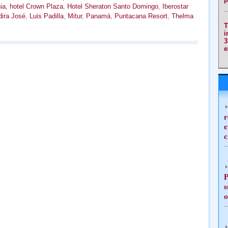
ia
,
hotel Crown Plaza
,
Hotel Sheraton Santo Domingo
,
Iberostar
dira José
,
Luis Padilla
,
Mitur
,
Panamá
,
Puntacana Resort
,
Thelma
T
i
3
e
r
e
c
P
s
o