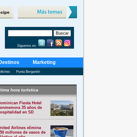
ncipe
Síguenos en:
Destinos
Marketing
Miches
Punta Bergantín
tima hora turística
ominican Fiesta Hotel
onmemora 35 años de
ospitalidad en SD
nited Airlines elimina
50 millones de vasos de
lástico al año