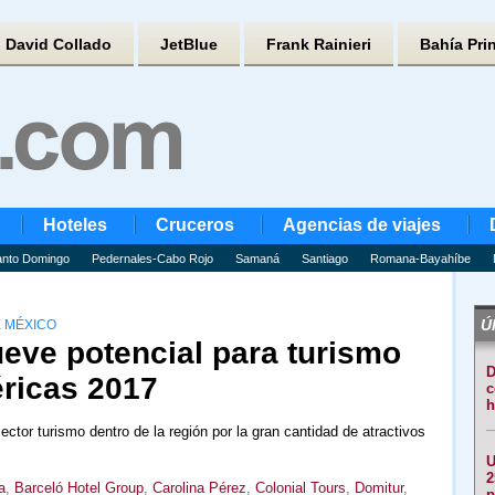
David Collado
JetBlue
Frank Rainieri
Bahía Pri
Hoteles
Cruceros
Agencias de viajes
nto Domingo
Pedernales-Cabo Rojo
Samaná
Santiago
Romana-Bayahíbe
Úl
E MÉXICO
ve potencial para turismo
D
ricas 2017
c
h
ctor turismo dentro de la región por la gran cantidad de atractivos
U
2
a
,
Barceló Hotel Group
,
Carolina Pérez
,
Colonial Tours
,
Domitur
,
p