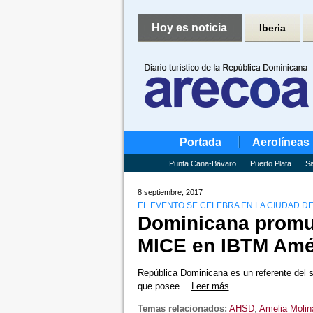
Hoy es noticia
Iberia
Portada
Aerolíneas
Punta Cana-Bávaro
Puerto Plata
Sa
8 septiembre, 2017
EL EVENTO SE CELEBRA EN LA CIUDAD D
Dominicana promue
MICE en IBTM Amé
República Dominicana es un referente del se
que posee…
Leer más
Temas relacionados:
AHSD
,
Amelia Molin