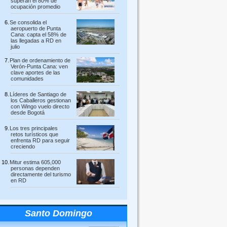
superan el 80% de
ocupación promedio
Se consolida el
aeropuerto de Punta
Cana: capta el 58% de
las llegadas a RD en
julio
Plan de ordenamiento de
Verón-Punta Cana: ven
clave aportes de las
comunidades
Líderes de Santiago de
los Caballeros gestionan
con Wingo vuelo directo
desde Bogotá
Los tres principales
retos turísticos que
enfrenta RD para seguir
creciendo
Mitur estima 605,000
personas dependen
directamente del turismo
en RD
Santo Domingo