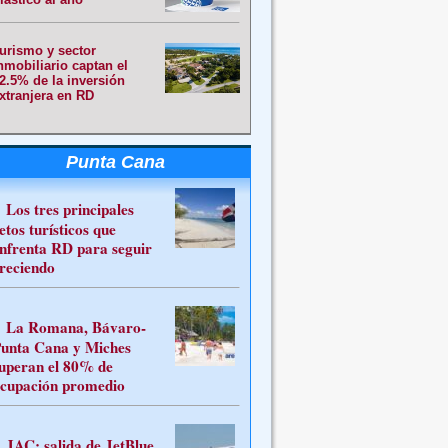
urismo y sector
nmobiliario captan el
2.5% de la inversión
xtranjera en RD
Punta Cana
Los tres principales
etos turísticos que
nfrenta RD para seguir
reciendo
La Romana, Bávaro-
unta Cana y Miches
uperan el 80% de
cupación promedio
JAC: salida de JetBlue