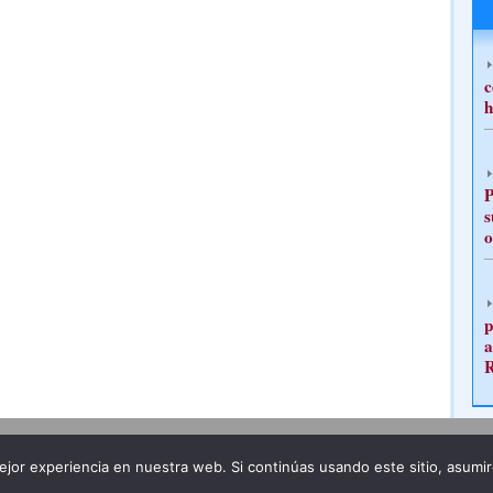
c
h
P
s
o
p
a
Publicidad
Redacción
jor experiencia en nuestra web. Si continúas usando este sitio, asumi
ncia legal
Todos los derechos reservados
Grupo Pre