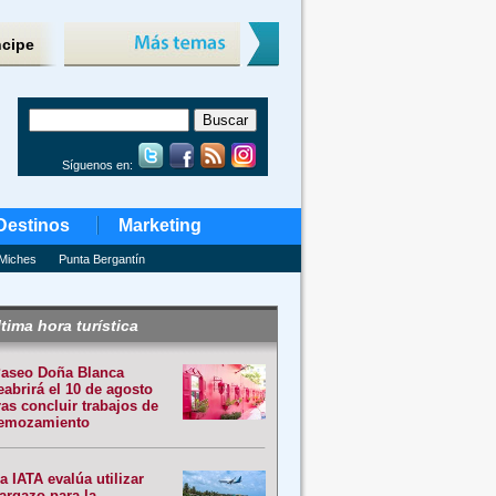
ncipe
Síguenos en:
Destinos
Marketing
Miches
Punta Bergantín
tima hora turística
aseo Doña Blanca
eabrirá el 10 de agosto
ras concluir trabajos de
emozamiento
a IATA evalúa utilizar
argazo para la