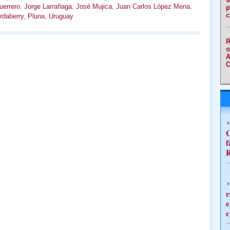
errero
,
Jorge Larrañaga
,
José Mujica
,
Juan Carlos López Mena
,
p
c
rdaberry
,
Pluna
,
Uruguay
R
s
A
C
C
f
R
r
e
c