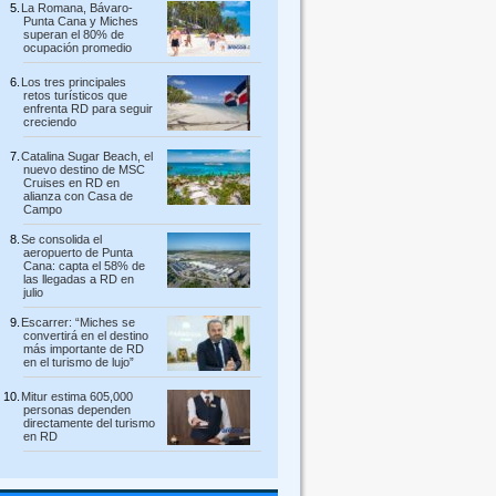
La Romana, Bávaro-
Punta Cana y Miches
superan el 80% de
ocupación promedio
Los tres principales
retos turísticos que
enfrenta RD para seguir
creciendo
Catalina Sugar Beach, el
nuevo destino de MSC
Cruises en RD en
alianza con Casa de
Campo
Se consolida el
aeropuerto de Punta
Cana: capta el 58% de
las llegadas a RD en
julio
Escarrer: “Miches se
convertirá en el destino
más importante de RD
en el turismo de lujo”
Mitur estima 605,000
personas dependen
directamente del turismo
en RD