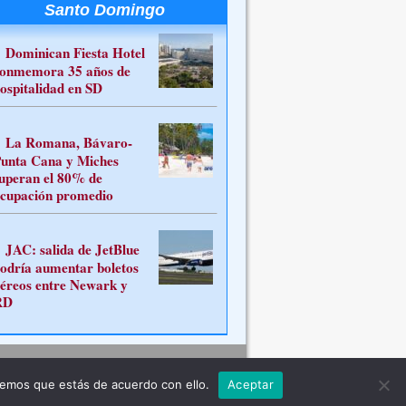
Santo Domingo
Dominican Fiesta Hotel
onmemora 35 años de
ospitalidad en SD
La Romana, Bávaro-
unta Cana y Miches
uperan el 80% de
cupación promedio
JAC: salida de JetBlue
odría aumentar boletos
éreos entre Newark y
RD
Contacto
remos que estás de acuerdo con ello.
Aceptar
ferente