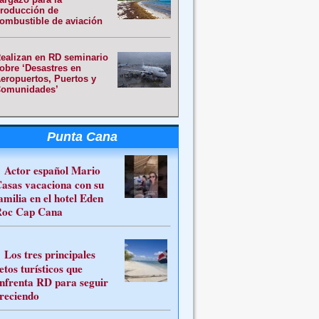
roducción de
ombustible de aviación
ealizan en RD seminario
obre ‘Desastres en
eropuertos, Puertos y
omunidades’
Punta Cana
Actor español Mario
asas vacaciona con su
amilia en el hotel Eden
oc Cap Cana
Los tres principales
etos turísticos que
nfrenta RD para seguir
reciendo