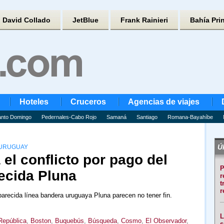
David Collado
JetBlue
Frank Rainieri
Bahía Pri
Hoteles
Cruceros
Agencias de viajes
nto Domingo
Pedernales-Cabo Rojo
Samaná
Santiago
Romana-Bayahíbe
Úl
 URUGUAY
el conflicto por pago del
P
ecida Pluna
r
t
r
parecida línea bandera uruguaya Pluna parecen no tener fin.
L
República
,
Boston
,
Buquebús
,
Búsqueda
,
Cosmo
,
El Observador
,
s