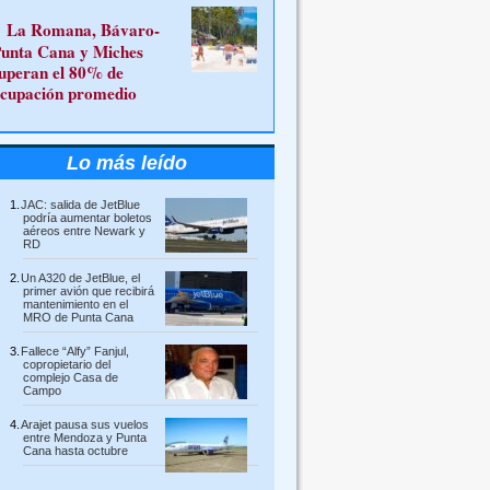
La Romana, Bávaro-
unta Cana y Miches
uperan el 80% de
cupación promedio
Lo más leído
JAC: salida de JetBlue
podría aumentar boletos
aéreos entre Newark y
RD
Un A320 de JetBlue, el
primer avión que recibirá
mantenimiento en el
MRO de Punta Cana
Fallece “Alfy” Fanjul,
copropietario del
complejo Casa de
Campo
Arajet pausa sus vuelos
entre Mendoza y Punta
Cana hasta octubre