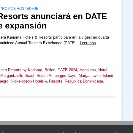
NTROS DE HOSPEDAJE
Resorts anunciará en DATE
e expansión
era Karisma Hotels & Resorts participará en la vigésimo cuarta
 Dominican Annual Tourism Exhchange (DATE…
Leer más
each Resorts by Karisma
,
Belice
,
DATE 2024
,
Honduras
,
Hotel
,
Margaritaville Beach Resort Ambergris Caye
,
Margaritaville Island
negro
,
Nickelodeon Hotels & Resorts
,
República Dominicana
,
Publicidad
Redacción