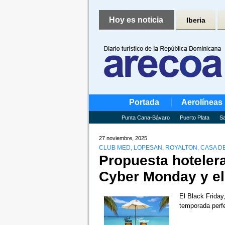
Hoy es noticia
Iberia
Portada
Aerolíneas
Punta Cana-Bávaro
Puerto Plata
Sa
27 noviembre, 2025
CLUB MED, LOPESAN, ROYALTON, CASA DE
Propuesta hotelera
Cyber ​​Monday y e
El Black Friday
temporada perf