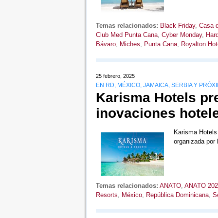
Temas relacionados:
Black Friday
,
Casa d
Club Med Punta Cana
,
Cyber Monday
,
Har
Bávaro
,
Miches
,
Punta Cana
,
Royalton Hot
25 febrero, 2025
EN RD, MÉXICO, JAMAICA, SERBIA Y PR
Karisma Hotels pr
inovaciones hotel
Karisma Hotels &
organizada por
Temas relacionados:
ANATO
,
ANATO 202
Resorts
,
México
,
República Dominicana
,
S