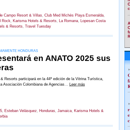
C
c
e Campo Resort & Villas
,
Club Med Michès Playa Esmeralda
,
d Rock
,
Karisma Hotels & Resorts
,
La Romana
,
Lopesan Costa
A
els & Resorts
,
Travel Tuesday
C
f
R
ÓXIMAMENTE HONDURAS
esentará en ANATO 2025 sus
eras
C
 Resorts participará en la 44ª edición de la Vitrina Turística,
f
 la Asociación Colombiana de Agencias…
Leer más
R
r
5
,
Esteban Velásquez
,
Honduras
,
Jamaica
,
Karisma Hotels &
e
erbia
c