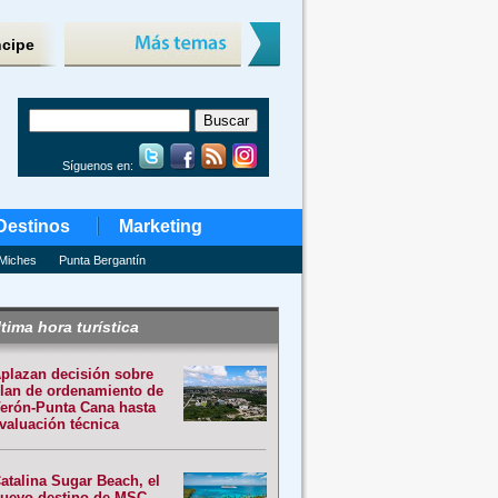
ncipe
Síguenos en:
Destinos
Marketing
Miches
Punta Bergantín
tima hora turística
plazan decisión sobre
lan de ordenamiento de
erón-Punta Cana hasta
valuación técnica
atalina Sugar Beach, el
uevo destino de MSC