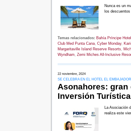
Nunca es un mal
los descuentos
Temas relacionados:
Bahía Príncipe Hote
Club Med Punta Cana
,
Cyber Monday
,
Kari
Margaritaville Island Reserve Resorts
,
Mic
Wyndham
,
Zemi Miches All-Inclusive Resort
22 noviembre, 2024
SE CELEBRA EN EL HOTEL EL EMBAJADO
Asonahores: gran e
Inversión Turística
La Asociación 
realiza este vi