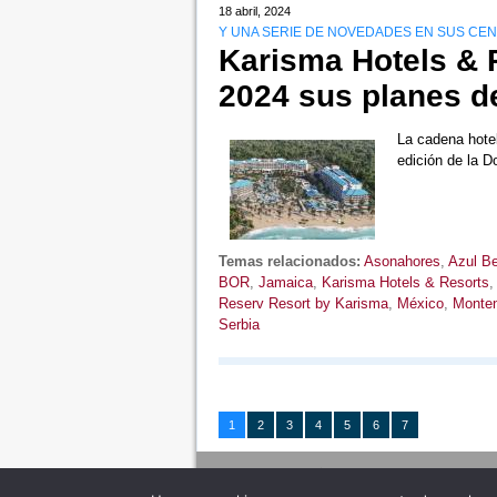
18 abril, 2024
Y UNA SERIE DE NOVEDADES EN SUS CE
Karisma Hotels & 
2024 sus planes d
La cadena hotel
edición de la
Temas relacionados:
Asonahores
,
Azul B
BOR
,
Jamaica
,
Karisma Hotels & Resorts
Reserv Resort by Karisma
,
México
,
Monte
Serbia
1
2
3
4
5
6
7