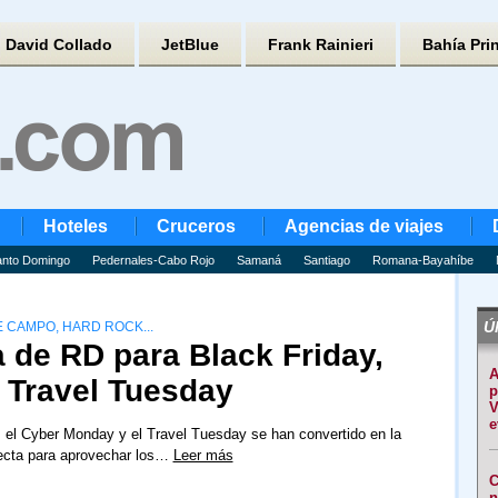
David Collado
JetBlue
Frank Rainieri
Bahía Pri
Hoteles
Cruceros
Agencias de viajes
nto Domingo
Pedernales-Cabo Rojo
Samaná
Santiago
Romana-Bayahíbe
Úl
 CAMPO, HARD ROCK...
 de RD para Black Friday,
A
l Travel Tuesday
p
V
e
, el Cyber ​​Monday y el Travel Tuesday se han convertido en la
ecta para aprovechar los…
Leer más
C
n