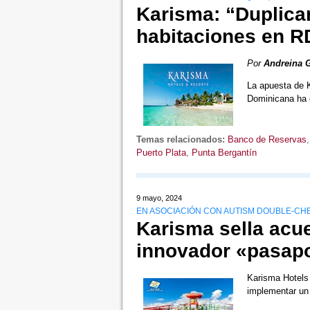
Karisma: “Duplica
habitaciones en R
Por
Andreina 
La apuesta de K
Dominicana ha
Temas relacionados:
Banco de Reservas
Puerto Plata
,
Punta Bergantín
9 mayo, 2024
EN ASOCIACIÓN CON AUTISM DOUBLE-CH
Karisma sella acu
innovador «pasapo
Karisma Hotels
implementar un