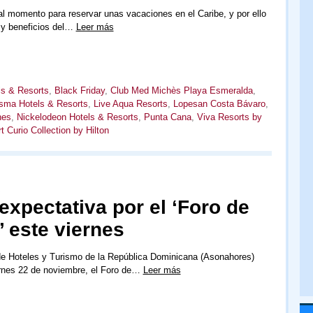
 momento para reservar unas vacaciones en el Caribe, y por ello
 y beneficios del…
Leer más
ls & Resorts
,
Black Friday
,
Club Med Michès Playa Esmeralda
,
sma Hotels & Resorts
,
Live Aqua Resorts
,
Lopesan Costa Bávaro
,
hes
,
Nickelodeon Hotels & Resorts
,
Punta Cana
,
Viva Resorts by
 Curio Collection by Hilton
R
xpectativa por el ‘Foro de
’ este viernes
de Hoteles y Turismo de la República Dominicana (Asonahores)
ernes 22 de noviembre, el Foro de…
Leer más