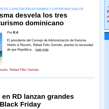
ICOS, CAPACITACIÓN EN IDIOMAS Y CAPTAR MÁS VUELOS
P
sma desvela los tres
s
o
 turismo dominicano
Por
R.A
El presidente del Consejo de Administración de Karisma
Hotels & Resorts, Rafael Feliz Germán, planteó la necesidad
de que República…
Leer más
esorts
,
Rafael Féliz Germán
 en RD lanzan grandes
Black Friday