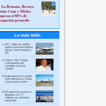
La Romana, Bávaro-
unta Cana y Miches
uperan el 80% de
cupación promedio
Lo más leído
JAC: salida de JetBlue
podría aumentar boletos
aéreos entre Newark y
RD
Fallece “Alfy” Fanjul,
copropietario del
complejo Casa de
Campo
Arajet pausa sus vuelos
entre Mendoza y Punta
Cana hasta octubre
RD pulveriza récord en
llegadas con 7,7
millones de visitantes
hasta julio