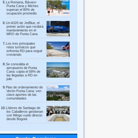
La Romana, Bávaro-
Punta Cana y Miches
superan el 80% de
ocupación promedio
Un A320 de JetBlue, el
primer avión que recibirá
mantenimiento en el
MRO de Punta Cana
Los tres principales
retos turísticos que
enfrenta RD para seguir
creciendo
Se consolida el
aeropuerto de Punta
Cana: capta el 58% de
las llegadas a RD en
julio
Plan de ordenamiento de
Verón-Punta Cana: ven
clave aportes de las
comunidades
Líderes de Santiago de
los Caballeros gestionan
con Wingo vuelo directo
desde Bogotá