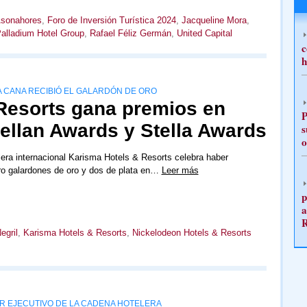
sonahores
,
Foro de Inversión Turística 2024
,
Jacqueline Mora
,
alladium Hotel Group
,
Rafael Féliz Germán
,
United Capital
c
h
 CANA RECIBIÓ EL GALARDÓN DE ORO
Resorts gana premios en
P
ellan Awards y Stella Awards
s
o
era internacional Karisma Hotels & Resorts celebra haber
ro galardones de oro y dos de plata en…
Leer más
p
a
egril
,
Karisma Hotels & Resorts
,
Nickelodeon Hotels & Resorts
R EJECUTIVO DE LA CADENA HOTELERA