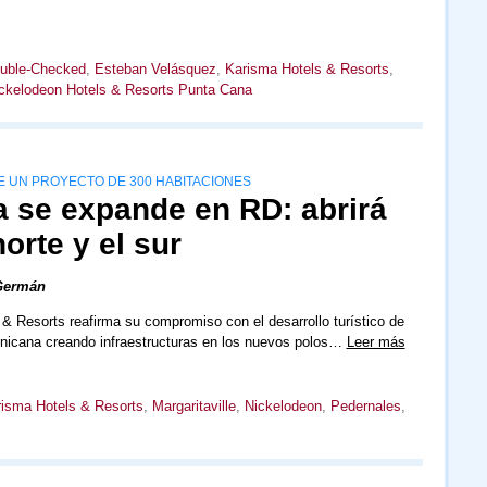
uble-Checked
,
Esteban Velásquez
,
Karisma Hotels & Resorts
,
ckelodeon Hotels & Resorts Punta Cana
E UN PROYECTO DE 300 HABITACIONES
 se expande en RD: abrirá
norte y el sur
Germán
& Resorts reafirma su compromiso con el desarrollo turístico de
nicana creando infraestructuras en los nuevos polos…
Leer más
isma Hotels & Resorts
,
Margaritaville
,
Nickelodeon
,
Pedernales
,