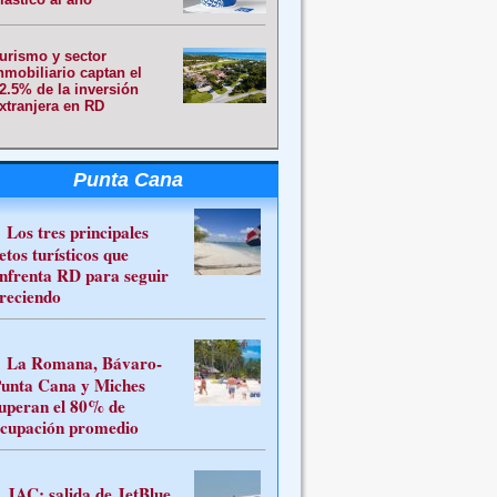
urismo y sector
nmobiliario captan el
2.5% de la inversión
xtranjera en RD
Punta Cana
Los tres principales
etos turísticos que
nfrenta RD para seguir
reciendo
La Romana, Bávaro-
unta Cana y Miches
uperan el 80% de
cupación promedio
JAC: salida de JetBlue