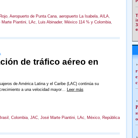
T
Rojo
,
Aeropuerto de Punta Cana
,
aeropuerto La Isabela
,
AILA
,
i
 Marte Piantini
,
LAc
,
Luis Abinader
,
México 114 % y Colombia
,
3
e
A
ción de tráfico aéreo en
r
e
c
asajeros de América Latina y el Caribe (LAC) continúa su
 crecimiento a una velocidad mayor…
Leer más
P
s
rasil
,
Colombia
,
JAC
,
José Marte Piantini
,
LAc
,
México
,
República
o