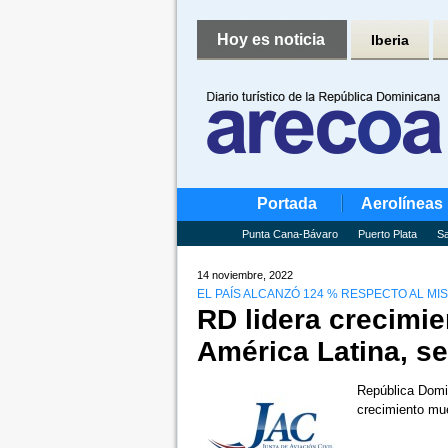
Hoy es noticia
Iberia
Portada
Aerolíneas
Punta Cana-Bávaro
Puerto Plata
Sa
14 noviembre, 2022
EL PAÍS ALCANZÓ 124 % RESPECTO AL MI
RD lidera crecimie
América Latina, s
República Domin
crecimiento mue