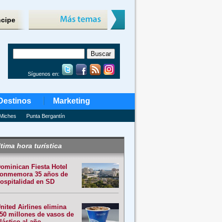
ncipe
Síguenos en:
Destinos
Marketing
Miches
Punta Bergantín
tima hora turística
ominican Fiesta Hotel
onmemora 35 años de
ospitalidad en SD
nited Airlines elimina
50 millones de vasos de
lástico al año