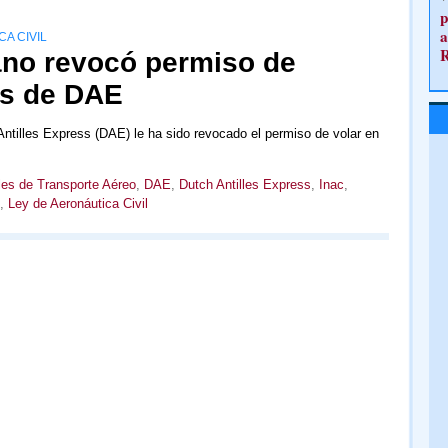
p
a
A CIVIL
no revocó permiso de
as de DAE
ntilles Express (DAE) le ha sido revocado el permiso de volar en
es de Transporte Aéreo
,
DAE
,
Dutch Antilles Express
,
Inac
,
,
Ley de Aeronáutica Civil