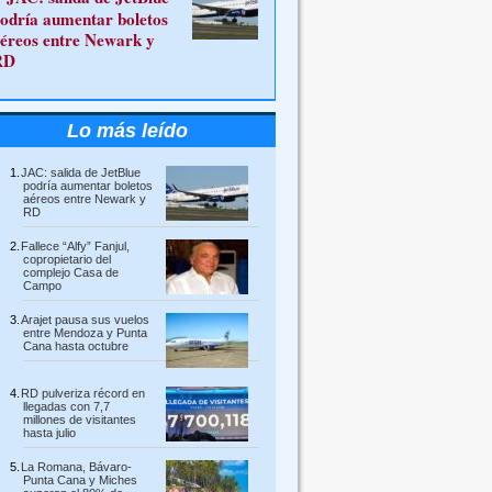
odría aumentar boletos
éreos entre Newark y
RD
Lo más leído
JAC: salida de JetBlue
podría aumentar boletos
aéreos entre Newark y
RD
Fallece “Alfy” Fanjul,
copropietario del
complejo Casa de
Campo
Arajet pausa sus vuelos
entre Mendoza y Punta
Cana hasta octubre
RD pulveriza récord en
llegadas con 7,7
millones de visitantes
hasta julio
La Romana, Bávaro-
Punta Cana y Miches