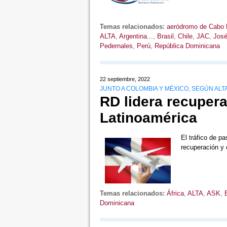
Temas relacionados:
aeródromo de Cabo 
ALTA
,
Argentina...
,
Brasil
,
Chile
,
JAC
,
José
Pedernales
,
Perú
,
República Dominicana
22 septiembre, 2022
JUNTO A COLOMBIA Y MÉXICO, SEGÚN ALT
RD lidera recupera
Latinoamérica
El tráfico de p
recuperación y
Temas relacionados:
África
,
ALTA
,
ASK
,
B
Dominicana