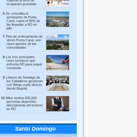
superan el 80% de
ocupación promedio
Se consolida el
aeropuerto de Punta
Cana: capta el 58% de
las llegadas a RD en
julio
Plan de ordenamiento de
Verón-Punta Cana: ven
clave aportes de las
comunidades
Los tres principales
retos turísticos que
enfrenta RD para seguir
creciendo
Líderes de Santiago de
los Caballeros gestionan
con Wingo vuelo directo
desde Bogotá
Mitur estima 605,000
personas dependen
directamente del turismo
en RD
Santo Domingo