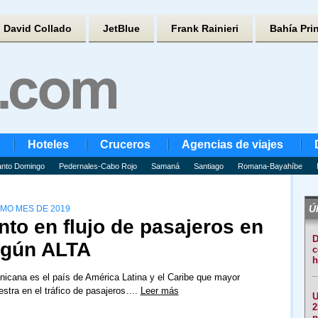
David Collado
JetBlue
Frank Rainieri
Bahía Pri
Hoteles
Cruceros
Agencias de viajes
nto Domingo
Pedernales-Cabo Rojo
Samaná
Santiago
Romana-Bayahíbe
Úl
SMO MES DE 2019
nto en flujo de pasajeros en
D
egún ALTA
c
h
icana es el país de América Latina y el Caribe que mayor
stra en el tráfico de pasajeros….
Leer más
U
2
p