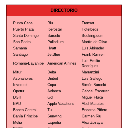
DIRECTORIO
Punta Cana
Riu
Transat
Puerto Plata
Iberostar
Hotelbeds
Santo Domingo
Barceló
Booking.com
San Pedro
Palladium
Martín de Oliva
Samaná
Hyatt
Luis Abinader
Santiago
JetBlue
Frank Rainieri
Luis Emilio
Romana-Bayahíbe
American Airlines
Rodríguez
Mitur
Delta
Marranzini
Asonahores
United
Luis Gallego
Inverotel
Copa
Simón Barceló
Opetur
Avianca
Gabriel Escarrer
DGII
Gol
Miguel Fluxá
BPD
Apple Vacations
Abel Matutes
Banco Central
Tui
Encarna Piñero
Bahía Príncipe
Sunwing
Carmen Riu
Meliá
Expedia
Alex Zozaya