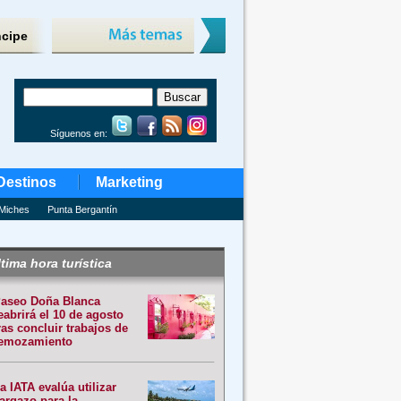
ncipe
Síguenos en:
Destinos
Marketing
Miches
Punta Bergantín
tima hora turística
aseo Doña Blanca
eabrirá el 10 de agosto
ras concluir trabajos de
emozamiento
a IATA evalúa utilizar
argazo para la