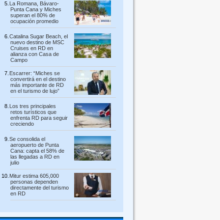
La Romana, Bávaro-
Punta Cana y Miches
superan el 80% de
ocupación promedio
Catalina Sugar Beach, el
nuevo destino de MSC
Cruises en RD en
alianza con Casa de
Campo
Escarrer: “Miches se
convertirá en el destino
más importante de RD
en el turismo de lujo”
Los tres principales
retos turísticos que
enfrenta RD para seguir
creciendo
Se consolida el
aeropuerto de Punta
Cana: capta el 58% de
las llegadas a RD en
julio
Mitur estima 605,000
personas dependen
directamente del turismo
en RD