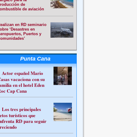
roducción de
ombustible de aviación
ealizan en RD seminario
obre ‘Desastres en
eropuertos, Puertos y
omunidades’
Punta Cana
Actor español Mario
asas vacaciona con su
amilia en el hotel Eden
oc Cap Cana
Los tres principales
etos turísticos que
nfrenta RD para seguir
reciendo