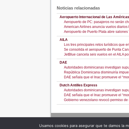
Noticias relacionadas
Aeropuerto Internacional de Las América
Aeropuerto de PC: pasajeros no serán c
American Airlines anuncia vuelos diario
Aeropuerto de Puerto Plata abre salones
AILA
Los tres principales retos turísticos que 
Se consolida el aeropuerto de Punta Cana
JetBlue cancela seis vuelos en el AILA p
DAE
Autoridades dominicanas investigan sup
República Dominicana disminuiría impues
DAE señala que el Inac promueve el “mon
Dutch Antilles Express
Autoridades dominicanas investigan sup
DAE señala que el Inac promueve el “mon
Gobierno venezolano revocó permiso de
Usamos cookies para asegurar que te damos la me