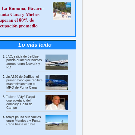
La Romana, Bávaro-
unta Cana y Miches
uperan el 80% de
cupación promedio
Lo más leído
JAC: salida de JetBlue
podría aumentar boletos
aéreos entre Newark y
RD
Un A320 de JetBlue, el
primer avión que recibirá
mantenimiento en el
MRO de Punta Cana
Fallece “Alfy” Fanjul,
copropietario del
complejo Casa de
Campo
Arajet pausa sus vuelos
entre Mendoza y Punta
Cana hasta octubre