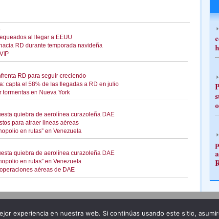
s
c
hequeados al llegar a EEUU
s hacia RD durante temporada navideña
h
 VIP
enfrenta RD para seguir creciendo
: capta el 58% de las llegadas a RD en julio
P
or tormentas en Nueva York
s
o
uesta quiebra de aerolínea curazoleña DAE
tos para atraer líneas aéreas
opolio en rutas” en Venezuela
p
a
uesta quiebra de aerolínea curazoleña DAE
opolio en rutas” en Venezuela
 operaciones aéreas de DAE
Publicidad
Redacción
jor experiencia en nuestra web. Si continúas usando este sitio, asumi