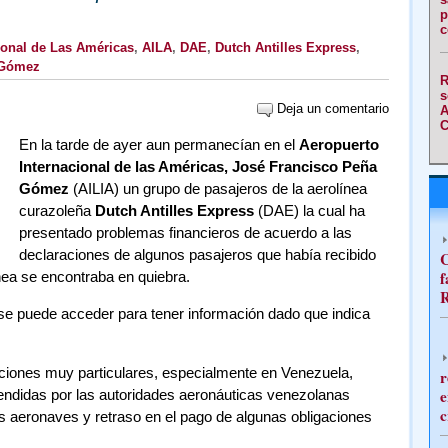
p
c
ional de Las Américas
,
AILA
,
DAE
,
Dutch Antilles Express
,
 Gómez
R
s
Deja un comentario
A
C
En la tarde de ayer aun permanecían en el
Aeropuerto
Internacional de las Américas, José Francisco Peña
Gómez
(AILIA) un grupo de pasajeros de la aerolínea
curazoleña
Dutch Antilles Express
(DAE) la cual ha
presentado problemas financieros de acuerdo a las
declaraciones de algunos pasajeros que había recibido
C
f
ínea se encontraba en quiebra.
R
no se puede acceder para tener información dado que indica
ciones muy particulares, especialmente en Venezuela,
r
e
ndidas por las autoridades aeronáuticas venezolanas
c
as aeronaves y retraso en el pago de algunas obligaciones