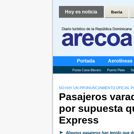
Hoy es noticia
Iberia
Portada
Aerolíneas
Punta Cana-Bávaro
Puerto Plata
Sa
NO HAY UN PRONUNCIAMIENTO OFICIAL P
Pasajeros var
por supuesta qu
Express
Algunos pasajeros han tenido que do