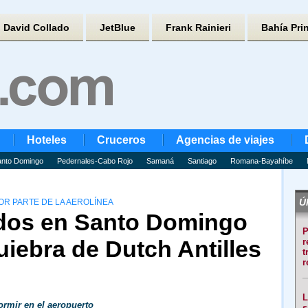
David Collado
JetBlue
Frank Rainieri
Bahía Pri
Hoteles
Cruceros
Agencias de viajes
nto Domingo
Pedernales-Cabo Rojo
Samaná
Santiago
Romana-Bayahíbe
Úl
OR PARTE DE LA AEROLÍNEA
ados en Santo Domingo
P
iebra de Dutch Antilles
r
t
r
L
rmir en el aeropuerto
s