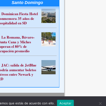
Santo Domingo
Dominican Fiesta Hotel
onmemora 35 años de
ospitalidad en SD
La Romana, Bávaro-
unta Cana y Miches
uperan el 80% de
cupación promedio
JAC: salida de JetBlue
odría aumentar boletos
éreos entre Newark y
RD
Contacto
remos que estás de acuerdo con ello.
Aceptar