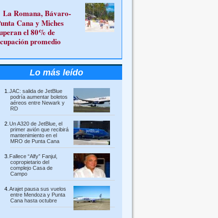
La Romana, Bávaro-
unta Cana y Miches
uperan el 80% de
cupación promedio
Lo más leído
JAC: salida de JetBlue
podría aumentar boletos
aéreos entre Newark y
RD
Un A320 de JetBlue, el
primer avión que recibirá
mantenimiento en el
MRO de Punta Cana
Fallece “Alfy” Fanjul,
copropietario del
complejo Casa de
Campo
Arajet pausa sus vuelos
entre Mendoza y Punta
Cana hasta octubre