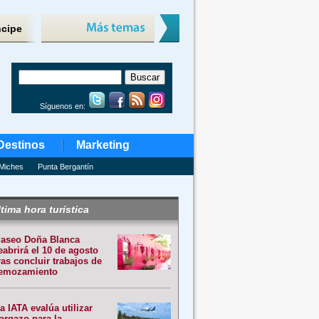
ncipe
Síguenos en:
Destinos
Marketing
Miches
Punta Bergantín
tima hora turística
aseo Doña Blanca
eabrirá el 10 de agosto
ras concluir trabajos de
emozamiento
a IATA evalúa utilizar
argazo para la