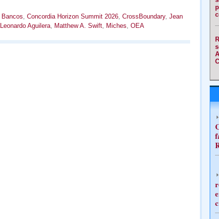
p
c
,
Bancos
,
Concordia Horizon Summit 2026
,
CrossBoundary
,
Jean
Leonardo Aguilera
,
Matthew A. Swift
,
Miches
,
OEA
R
s
A
C
C
f
R
r
e
c