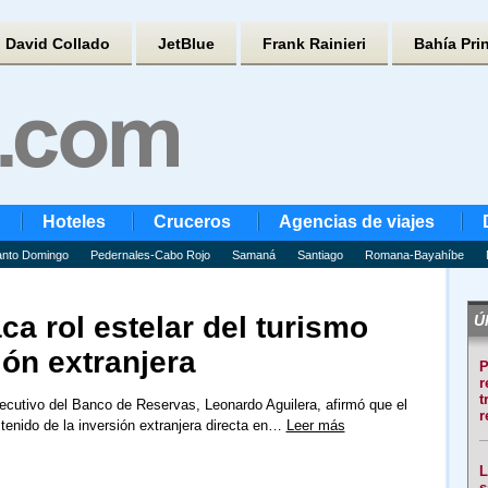
David Collado
JetBlue
Frank Rainieri
Bahía Pri
Hoteles
Cruceros
Agencias de viajes
nto Domingo
Pedernales-Cabo Rojo
Samaná
Santiago
Romana-Bayahíbe
a rol estelar del turismo
Úl
ión extranjera
P
r
t
jecutivo del Banco de Reservas, Leonardo Aguilera, afirmó que el
r
tenido de la inversión extranjera directa en…
Leer más
L
s