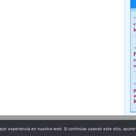
c
h
P
s
o
p
a
Publicidad
Redacción
jor experiencia en nuestra web. Si continúas usando este sitio, asumi
ncia legal
Todos los derechos reservados
Grupo Pre