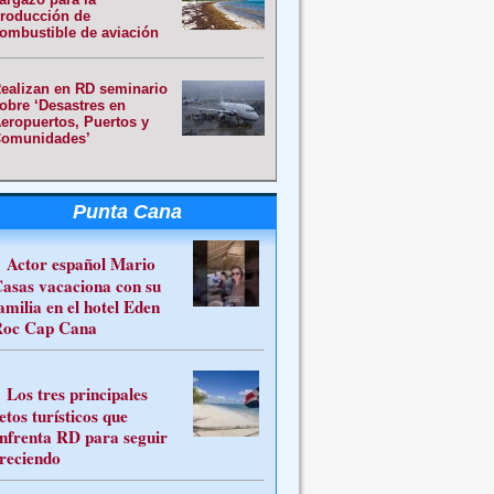
roducción de
ombustible de aviación
ealizan en RD seminario
obre ‘Desastres en
eropuertos, Puertos y
omunidades’
Punta Cana
Actor español Mario
asas vacaciona con su
amilia en el hotel Eden
oc Cap Cana
Los tres principales
etos turísticos que
nfrenta RD para seguir
reciendo