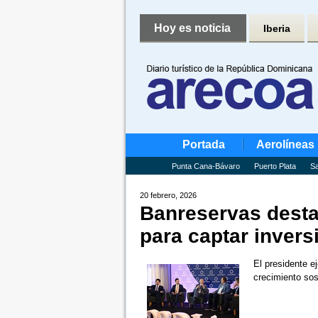
Hoy es noticia
Iberia
Portada
Aerolíneas
Punta Cana-Bávaro
Puerto Plata
Sa
20 febrero, 2026
Banreservas destac
para captar invers
El presidente e
crecimiento sos