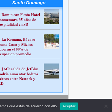
Santo Domingo
Dominican Fiesta Hotel
onmemora 35 años de
ospitalidad en SD
La Romana, Bávaro-
unta Cana y Miches
uperan el 80% de
cupación promedio
JAC: salida de JetBlue
odría aumentar boletos
éreos entre Newark y
RD
Contacto
remos que estás de acuerdo con ello.
Aceptar
ferente