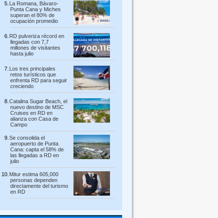
La Romana, Bávaro-
Punta Cana y Miches
superan el 80% de
ocupación promedio
RD pulveriza récord en
llegadas con 7,7
millones de visitantes
hasta julio
Los tres principales
retos turísticos que
enfrenta RD para seguir
creciendo
Catalina Sugar Beach, el
nuevo destino de MSC
Cruises en RD en
alianza con Casa de
Campo
Se consolida el
aeropuerto de Punta
Cana: capta el 58% de
las llegadas a RD en
julio
Mitur estima 605,000
personas dependen
directamente del turismo
en RD