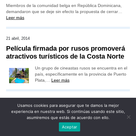
Miembros de la comunidad belga en República Dominicana,
demandaron que se deje sin efecto la propuesta de cerrar…
Leer más
21 abril, 2014
Película firmada por rusos promoverá
atractivos turísticos de la Costa Norte
Un grupo de cineastas rusos se encuentra en el
país, específicamente en la provincia de Puerto
Plata,…
Leer más
Usamos cookies para asegurar que te damos la mejor
experiencia en nuestra web. Si continúas usando este sitio,
Publicidad
Redacción
Contacto
asumiremos que estás de acuerdo con ello.
Advertencia legal
Todos los derechos reservados
Aceptar
Grupo Preferente