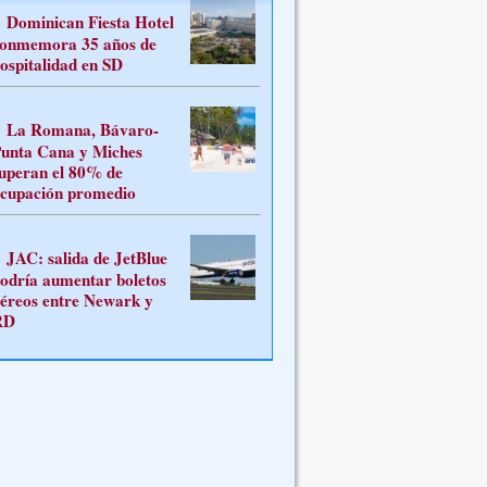
Dominican Fiesta Hotel
onmemora 35 años de
ospitalidad en SD
La Romana, Bávaro-
unta Cana y Miches
uperan el 80% de
cupación promedio
JAC: salida de JetBlue
odría aumentar boletos
éreos entre Newark y
RD