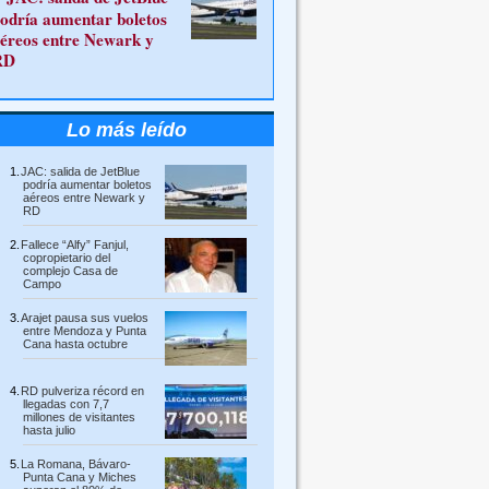
odría aumentar boletos
éreos entre Newark y
RD
Lo más leído
JAC: salida de JetBlue
podría aumentar boletos
aéreos entre Newark y
RD
Fallece “Alfy” Fanjul,
copropietario del
complejo Casa de
Campo
Arajet pausa sus vuelos
entre Mendoza y Punta
Cana hasta octubre
RD pulveriza récord en
llegadas con 7,7
millones de visitantes
hasta julio
La Romana, Bávaro-
Punta Cana y Miches