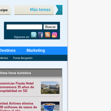
ncipe
Síguenos en:
Destinos
Marketing
Miches
Punta Bergantín
tima hora turística
ominican Fiesta Hotel
onmemora 35 años de
ospitalidad en SD
nited Airlines elimina
50 millones de vasos de
lástico al año