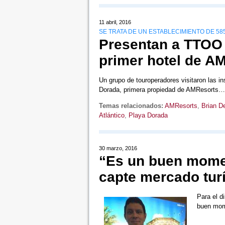
11 abril, 2016
SE TRATA DE UN ESTABLECIMIENTO DE 58
Presentan a TTOO 
primer hotel de A
Un grupo de touroperadores visitaron las i
Dorada, primera propiedad de AMResorts
Temas relacionados:
AMResorts
,
Brian D
Atlántico
,
Playa Dorada
30 marzo, 2016
“Es un buen momen
capte mercado turí
Para el d
buen mom