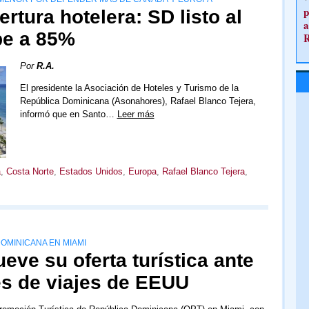
p
rtura hotelera: SD listo al
a
be a 85%
Por
R.A.
El presidente la Asociación de Hoteles y Turismo de la
República Dominicana (Asonahores), Rafael Blanco Tejera,
informó que en Santo…
Leer más
á
,
Costa Norte
,
Estados Unidos
,
Europa
,
Rafael Blanco Tejera
,
OMINICANA EN MIAMI
eve su oferta turística ante
s de viajes de EEUU