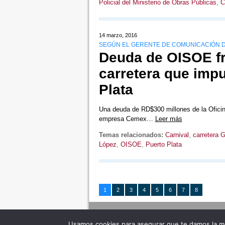
Policial del Ministerio de Obras Públicas
,
C
14 marzo, 2016
SEGÚN EL GERENTE DE COMUNICACIÓN 
Deuda de OISOE fr
carretera que impu
Plata
Una deuda de RD$300 millones de la Oficin
empresa Cemex…
Leer más
Temas relacionados:
Carnival
,
carretera 
López
,
OISOE
,
Puerto Plata
1
2
3
4
5
6
7
8
Usamos cookies para asegurar que te damos la me