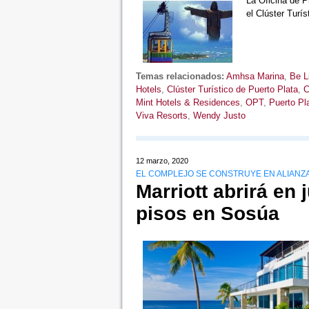
La Oficina de 
el Clúster Turí
Temas relacionados:
Amhsa Marina
,
Be L
Hotels
,
Clúster Turístico de Puerto Plata
,
C
Mint Hotels & Residences
,
OPT
,
Puerto Pl
Viva Resorts
,
Wendy Justo
12 marzo, 2020
EL COMPLEJO SE CONSTRUYE EN ALIANZ
Marriott abrirá en 
pisos en Sosúa