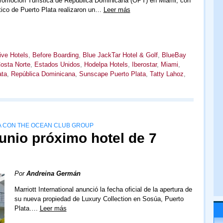
Promoción Turística de República Dominicana (OPT) en Miami, con
stico de Puerto Plata realizaron un…
Leer más
ive Hotels
,
Before Boarding
,
Blue JackTar Hotel & Golf
,
BlueBay
osta Norte
,
Estados Unidos
,
Hodelpa Hotels
,
Iberostar
,
Miami
,
ata
,
República Dominicana
,
Sunscape Puerto Plata
,
Tatty Lahoz
,
A CON THE OCEAN CLUB GROUP
junio próximo hotel de 7
Por
Andreina Germán
Marriott International anunció la fecha oficial de la apertura de
su nueva propiedad de Luxury Collection en Sosúa, Puerto
Plata….
Leer más