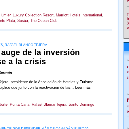
T
Humler
,
Luxury Collection Resort
,
Marriott Hotels International
,
i
rto Plata
,
Sosúa
,
The Ocean Club
3
e
S, RAFAEL BLANCO TEJERA
 auge de la inversión
e a la crisis
r
e
Germán
c
ejera, presidente de la Asociación de Hoteles y Turismo
xplicó que junto con la reactivación de las…
Leer más
P
Norte
,
Punta Cana
,
Rafael Blanco Tejera
,
Santo Domingo
s
o
O MENOR POR DEPENDER MÁS DE CANADÁ Y EUROPA