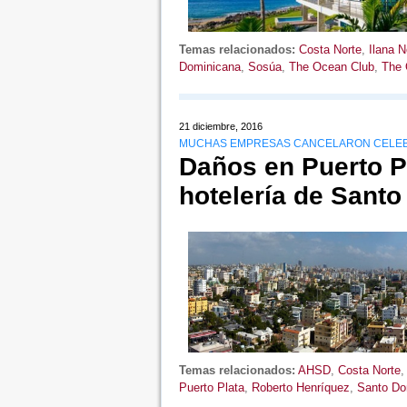
Temas relacionados:
Costa Norte
,
Ilana 
Dominicana
,
Sosúa
,
The Ocean Club
,
The 
21 diciembre, 2016
MUCHAS EMPRESAS CANCELARON CELEBR
Daños en Puerto Pl
hotelería de Sant
Temas relacionados:
AHSD
,
Costa Norte
Puerto Plata
,
Roberto Henríquez
,
Santo Do