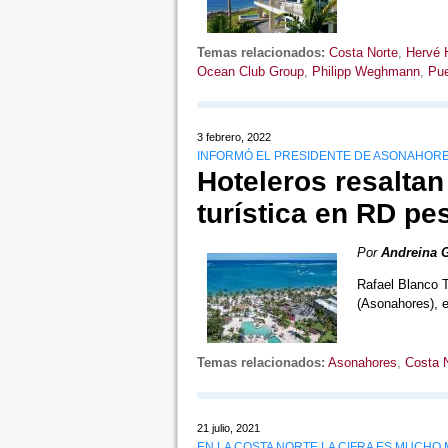
Temas relacionados:
Costa Norte
,
Hervé 
Ocean Club Group
,
Philipp Weghmann
,
Pue
3 febrero, 2022
INFORMÓ EL PRESIDENTE DE ASONAHORE
Hoteleros resaltan
turística en RD pes
Por
Andreina 
Rafael Blanco T
(Asonahores), e
Temas relacionados:
Asonahores
,
Costa 
21 julio, 2021
EN LA COSTA NORTE LA CIFRA ES MUCH