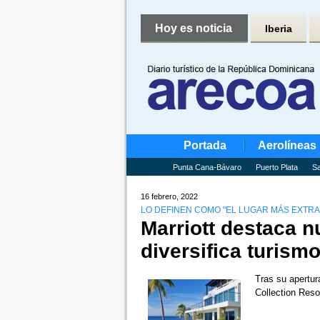
Hoy es noticia
Iberia
Portada
Aerolíneas
Punta Cana-Bávaro
Puerto Plata
Sa
16 febrero, 2022
LO DEFINEN COMO "EL LUGAR MÁS EXTRA
Marriott destaca 
diversifica turism
Tras su apertur
Collection Reso