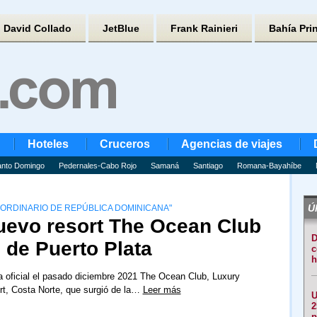
David Collado
JetBlue
Frank Rainieri
Bahía Pri
Hoteles
Cruceros
Agencias de viajes
nto Domingo
Pedernales-Cabo Rojo
Samaná
Santiago
Romana-Bayahíbe
Úl
ORDINARIO DE REPÚBLICA DOMINICANA"
nuevo resort The Ocean Club
D
o de Puerto Plata
c
h
a oficial el pasado diciembre 2021 The Ocean Club, Luxury
rt, Costa Norte, que surgió de la…
Leer más
U
2
p