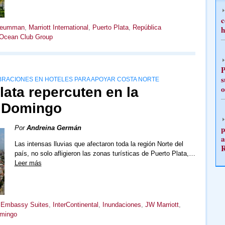
c
Neumman
,
Marriott International
,
Puerto Plata
,
República
h
Ocean Club Group
P
s
ACIONES EN HOTELES PARA APOYAR COSTA NORTE
o
ata repercuten en la
o Domingo
p
Por
Andreina Germán
a
Las intensas lluvias que afectaron toda la región Norte del
país, no solo afligieron las zonas turísticas de Puerto Plata,…
Leer más
,
Embassy Suites
,
InterContinental
,
Inundaciones
,
JW Marriott
,
mingo