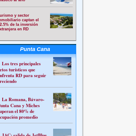
urismo y sector
nmobiliario captan el
2.5% de la inversión
xtranjera en RD
Punta Cana
Los tres principales
etos turísticos que
nfrenta RD para seguir
reciendo
La Romana, Bávaro-
unta Cana y Miches
uperan el 80% de
cupación promedio
JAC: salida de JetBlue