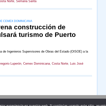
osta Norte
,
Semana Santa
DE CEMEX DOMINICANA
ena construcción de
lsará turismo de Puerto
a de Ingenieros Supervisores de Obras del Estado (OISOE) a la
Gregorio Luperón
,
Cemex Dominicana
,
Costa Norte
,
Luis José
Publicidad
Redacción
jor experiencia en nuestra web. Si continúas usando este sitio, asumi