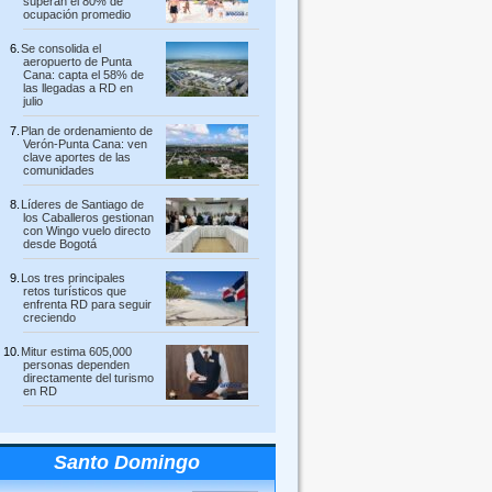
superan el 80% de
ocupación promedio
Se consolida el
aeropuerto de Punta
Cana: capta el 58% de
las llegadas a RD en
julio
Plan de ordenamiento de
Verón-Punta Cana: ven
clave aportes de las
comunidades
Líderes de Santiago de
los Caballeros gestionan
con Wingo vuelo directo
desde Bogotá
Los tres principales
retos turísticos que
enfrenta RD para seguir
creciendo
Mitur estima 605,000
personas dependen
directamente del turismo
en RD
Santo Domingo