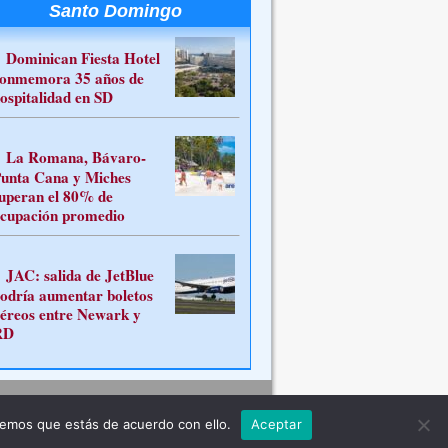
Santo Domingo
Dominican Fiesta Hotel
onmemora 35 años de
ospitalidad en SD
La Romana, Bávaro-
unta Cana y Miches
uperan el 80% de
cupación promedio
JAC: salida de JetBlue
odría aumentar boletos
éreos entre Newark y
RD
Contacto
remos que estás de acuerdo con ello.
Aceptar
ferente