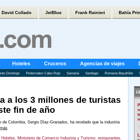
David Collado
JetBlue
Frank Rainieri
Bahía Pri
Hoteles
Cruceros
Agencias de viajes
nto Domingo
Pedernales-Cabo Rojo
Samaná
Santiago
Romana-Bayahíbe
Úl
 a los 3 millones de turistas
P
ste fin de año
r
t
r
o de Colombia, Sergio Díaz-Granados, ha revelado que la industria
 más
L
,
Hoteles
,
Ministerio de Comercio Industria y Turismo
,
restaurantes
,
s