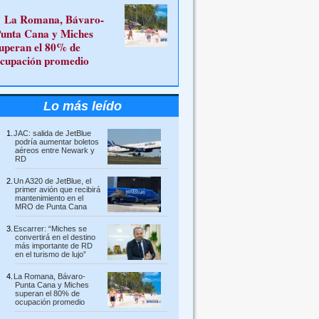
La Romana, Bávaro-
unta Cana y Miches
uperan el 80% de
cupación promedio
Lo más leído
JAC: salida de JetBlue
podría aumentar boletos
aéreos entre Newark y
RD
Un A320 de JetBlue, el
primer avión que recibirá
mantenimiento en el
MRO de Punta Cana
Escarrer: “Miches se
convertirá en el destino
más importante de RD
en el turismo de lujo”
La Romana, Bávaro-
Punta Cana y Miches
superan el 80% de
ocupación promedio