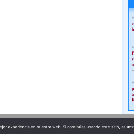
c
h
P
s
o
p
a
Publicidad
Redacción
jor experiencia en nuestra web. Si continúas usando este sitio, asumi
ncia legal
Todos los derechos reservados
Grupo Pre