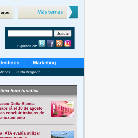
ncipe
Síguenos en:
Destinos
Marketing
Miches
Punta Bergantín
tima hora turística
aseo Doña Blanca
eabrirá el 10 de agosto
ras concluir trabajos de
emozamiento
a IATA evalúa utilizar
argazo para la