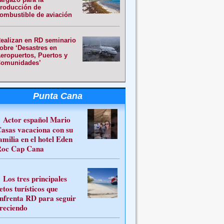
roducción de
ombustible de aviación
ealizan en RD seminario
obre ‘Desastres en
eropuertos, Puertos y
omunidades’
Punta Cana
Actor español Mario
asas vacaciona con su
amilia en el hotel Eden
oc Cap Cana
Los tres principales
etos turísticos que
nfrenta RD para seguir
reciendo