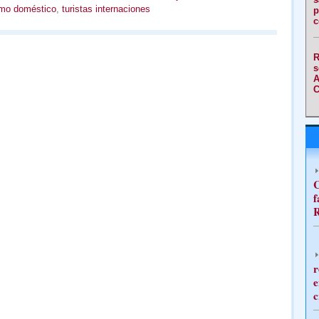
smo doméstico
,
turistas internaciones
p
c
R
s
A
C
C
f
R
r
e
c