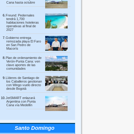
Cana hasta octubre
Freund: Pedernales
tendrá 1,700
habitaciones hoteleras
operativas al final de
2027
Gobierno entrega
remozada playa El Faro
en San Pedro de
Macorís
Plan de ordenamiento de
Verón-Punta Cana: ven
clave aportes de las
comunidades
Líderes de Santiago de
los Caballeros gestionan
con Wingo vuelo directo
desde Bogotá
JetSMART enlazará
Argentina con Punta
Cana vía Medellín
Santo Domingo