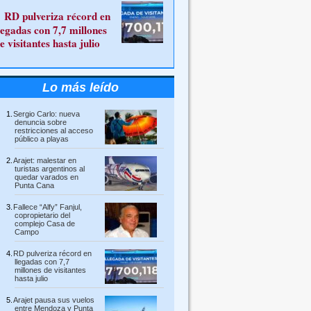
RD pulveriza récord en
legadas con 7,7 millones
e visitantes hasta julio
Lo más leído
Sergio Carlo: nueva
denuncia sobre
restricciones al acceso
público a playas
Arajet: malestar en
turistas argentinos al
quedar varados en
Punta Cana
Fallece “Alfy” Fanjul,
copropietario del
complejo Casa de
Campo
RD pulveriza récord en
llegadas con 7,7
millones de visitantes
hasta julio
Arajet pausa sus vuelos
entre Mendoza y Punta