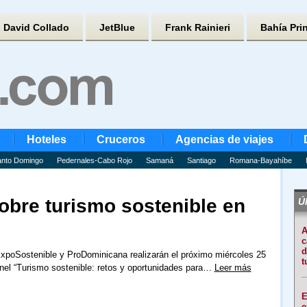
David Collado
JetBlue
Frank Rainieri
Bahía Pri
Hoteles
Cruceros
Agencias de viajes
nto Domingo
Pedernales-Cabo Rojo
Samaná
Santiago
Romana-Bayahíbe
obre turismo sostenible en
Úl
A
c
d
xpoSostenible y ProDominicana realizarán el próximo miércoles 25
t
anel “Turismo sostenible: retos y oportunidades para…
Leer más
E
e