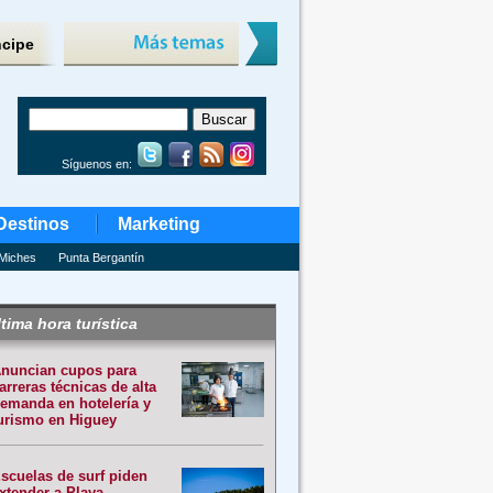
ncipe
Síguenos en:
Destinos
Marketing
Miches
Punta Bergantín
tima hora turística
nuncian cupos para
arreras técnicas de alta
emanda en hotelería y
urismo en Higuey
scuelas de surf piden
xtender a Playa