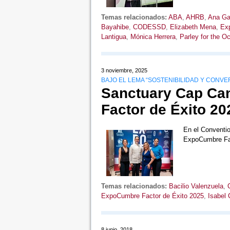
Temas relacionados:
ABA
,
AHRB
,
Ana Ga
Bayahibe
,
CODESSD
,
Elizabeth Mena
,
Exp
Lantigua
,
Mónica Herrera
,
Parley for the O
3 noviembre, 2025
BAJO EL LEMA “SOSTENIBILIDAD Y CONVE
Sanctuary Cap Ca
Factor de Éxito 20
En el Conventio
ExpoCumbre Fac
Temas relacionados:
Bacilio Valenzuela
,
ExpoCumbre Factor de Éxito 2025
,
Isabel 
8 junio, 2018