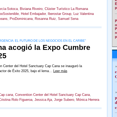
E
p
rcía-Sotoca
,
Biviana Riveiro
,
Clúster Turístico La Romana
oSostenible
,
Hotel Embajador
,
Iberostar Group
,
Luz Valentina
ceans
,
ProDominicana
,
Rosanna Ruiz
,
Samuel Sena
P
o
P
r
p
RGENCIA: EL FUTURO DE LOS NEGOCIOS EN EL CARIBE”
na acogió la Expo Cumbre
25
n Center del Hotel Sanctuary Cap Cana se inauguró la
e
tor de Éxito 2025, bajo el lema…
Leer más
C
Cap cana
,
Convention Center del Hotel Sanctuary Cap Cana
,
p
Cristina Rolo Figueroa
,
Jessica Aja
,
Jorge Subero
,
Mónica Herrera
d
e