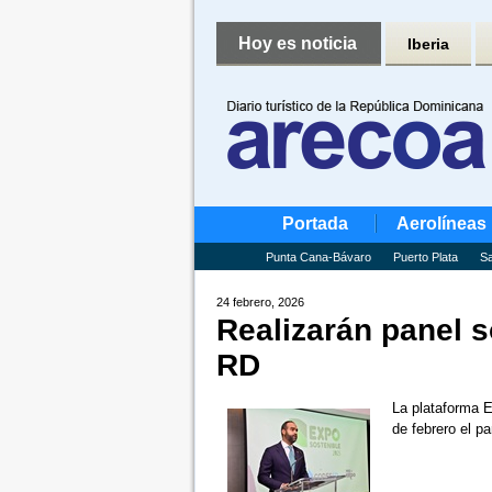
Hoy es noticia
Iberia
Portada
Aerolíneas
Punta Cana-Bávaro
Puerto Plata
Sa
24 febrero, 2026
Realizarán panel s
RD
La plataforma E
de febrero el p