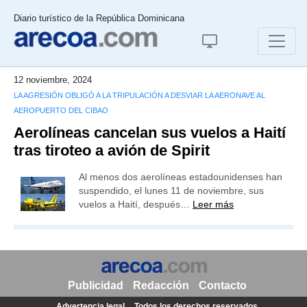
Diario turístico de la República Dominicana
12 noviembre, 2024
LA AGRESIÓN OBLIGÓ A LA TRIPULACIÓN A DESVIAR LA AERONAVE AL
AEROPUERTO DEL CIBAO
Aerolíneas cancelan sus vuelos a Haití
tras tiroteo a avión de Spirit
Al menos dos aerolíneas estadounidenses han
suspendido, el lunes 11 de noviembre, sus
vuelos a Haití, después…
Leer más
Publicidad
Redacción
Contacto
Advertencia legal
Todos los derechos reservados