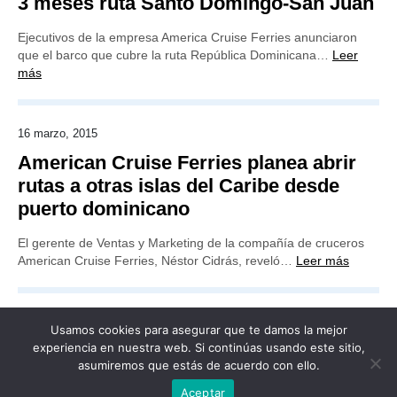
3 meses ruta Santo Domingo-San Juan
Ejecutivos de la empresa America Cruise Ferries anunciaron
que el barco que cubre la ruta República Dominicana…
Leer
más
16 marzo, 2015
American Cruise Ferries planea abrir
rutas a otras islas del Caribe desde
puerto dominicano
El gerente de Ventas y Marketing de la compañía de cruceros
American Cruise Ferries, Néstor Cidrás, reveló…
Leer más
Usamos cookies para asegurar que te damos la mejor
experiencia en nuestra web. Si continúas usando este sitio,
asumiremos que estás de acuerdo con ello.
Publicidad
Redacción
Contacto
Aceptar
Advertencia legal
Todos los derechos reservados