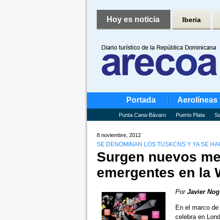
Hoy es noticia
Iberia
Portada
Aerolíneas
Punta Cana-Bávaro
Puerto Plata
Sa
8 noviembre, 2012
SE DENOMINAN LOS TUSKCNS Y YA SE HA
Surgen nuevos mer
emergentes en la
Por
Javier Nog
En el marco de 
celebra en Lon