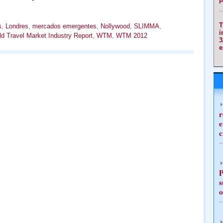
T
s
,
Londres
,
mercados emergentes
,
Nollywood
,
SLIMMA
,
i
d Travel Market Industry Report
,
WTM
,
WTM 2012
3
e
r
e
c
P
s
o