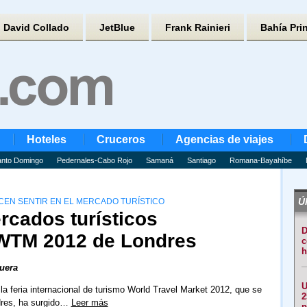
David Collado
JetBlue
Frank Rainieri
Bahía Pri
Hoteles
Cruceros
Agencias de viajes
nto Domingo
Pedernales-Cabo Rojo
Samaná
Santiago
Romana-Bayahíbe
Úl
CEN SENTIR EN EL MERCADO TURÍSTICO
cados turísticos
D
 WTM 2012 de Londres
c
h
uera
U
la feria internacional de turismo World Travel Market 2012, que se
2
dres, ha surgido…
Leer más
p