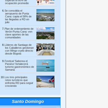
superan el 80% de
ocupación promedio
Se consolida el
aeropuerto de Punta
Cana: capta el 58% de
las llegadas a RD en
julio
Plan de ordenamiento de
Verón-Punta Cana: ven
clave aportes de las
comunidades
Líderes de Santiago de
los Caballeros gestionan
con Wingo vuelo directo
desde Bogotá
Festival ‘Saborea el
Paraíso’ fortalecerá
turismo gastronómico de
Samaná
Los tres principales
retos turísticos que
enfrenta RD para seguir
creciendo
Santo Domingo