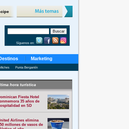
ncipe
Síguenos en:
Destinos
Marketing
Miches
Punta Bergantín
tima hora turística
ominican Fiesta Hotel
onmemora 35 años de
ospitalidad en SD
nited Airlines elimina
50 millones de vasos de
lástico al año