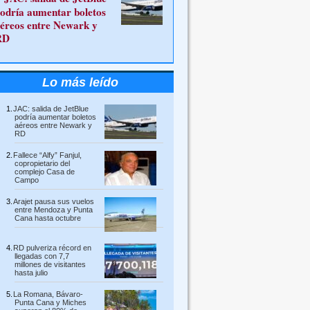
odría aumentar boletos
éreos entre Newark y
RD
Lo más leído
JAC: salida de JetBlue
podría aumentar boletos
aéreos entre Newark y
RD
Fallece “Alfy” Fanjul,
copropietario del
complejo Casa de
Campo
Arajet pausa sus vuelos
entre Mendoza y Punta
Cana hasta octubre
RD pulveriza récord en
llegadas con 7,7
millones de visitantes
hasta julio
La Romana, Bávaro-
Punta Cana y Miches