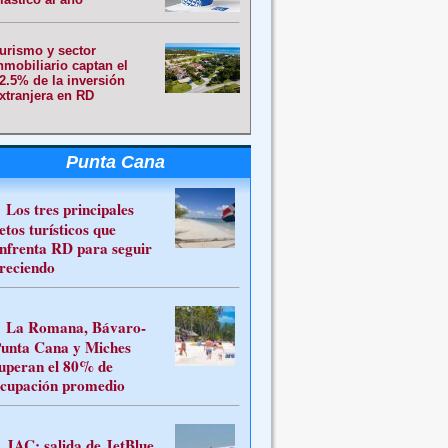
urismo y sector
nmobiliario captan el
2.5% de la inversión
xtranjera en RD
Punta Cana
Los tres principales
etos turísticos que
nfrenta RD para seguir
reciendo
La Romana, Bávaro-
unta Cana y Miches
uperan el 80% de
cupación promedio
JAC: salida de JetBlue