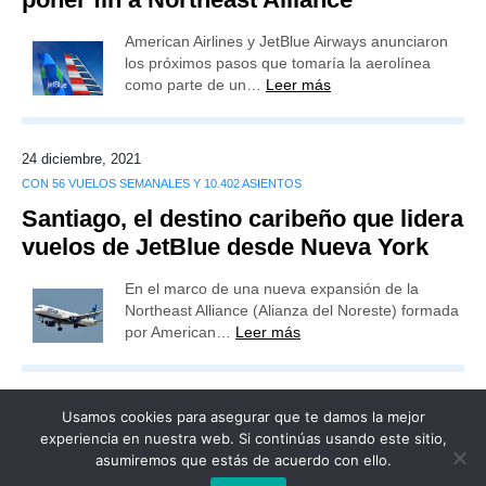
American Airlines y JetBlue Airways anunciaron
los próximos pasos que tomaría la aerolínea
como parte de un…
Leer más
24 diciembre, 2021
CON 56 VUELOS SEMANALES Y 10.402 ASIENTOS
Santiago, el destino caribeño que lidera
vuelos de JetBlue desde Nueva York
En el marco de una nueva expansión de la
Northeast Alliance (Alianza del Noreste) formada
por American…
Leer más
Usamos cookies para asegurar que te damos la mejor
experiencia en nuestra web. Si continúas usando este sitio,
asumiremos que estás de acuerdo con ello.
Publicidad
Redacción
Contacto