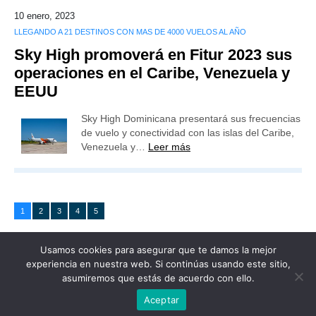
10 enero, 2023
LLEGANDO A 21 DESTINOS CON MAS DE 4000 VUELOS AL AÑO
Sky High promoverá en Fitur 2023 sus
operaciones en el Caribe, Venezuela y
EEUU
Sky High Dominicana presentará sus frecuencias
de vuelo y conectividad con las islas del Caribe,
Venezuela y…
Leer más
1
2
3
4
5
Usamos cookies para asegurar que te damos la mejor
experiencia en nuestra web. Si continúas usando este sitio,
asumiremos que estás de acuerdo con ello.
Publicidad
Redacción
Contacto
Aceptar
Advertencia legal
Todos los derechos reservados
Grupo Preferente