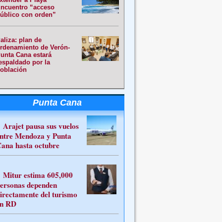
ncuentro “acceso
úblico con orden”
aliza: plan de
rdenamiento de Verón-
unta Cana estará
espaldado por la
oblación
Punta Cana
Arajet pausa sus vuelos
ntre Mendoza y Punta
ana hasta octubre
Mitur estima 605,000
ersonas dependen
irectamente del turismo
n RD