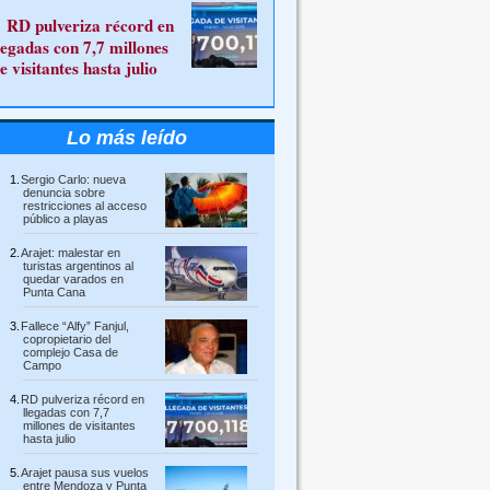
RD pulveriza récord en
legadas con 7,7 millones
e visitantes hasta julio
Lo más leído
Sergio Carlo: nueva
denuncia sobre
restricciones al acceso
público a playas
Arajet: malestar en
turistas argentinos al
quedar varados en
Punta Cana
Fallece “Alfy” Fanjul,
copropietario del
complejo Casa de
Campo
RD pulveriza récord en
llegadas con 7,7
millones de visitantes
hasta julio
Arajet pausa sus vuelos
entre Mendoza y Punta