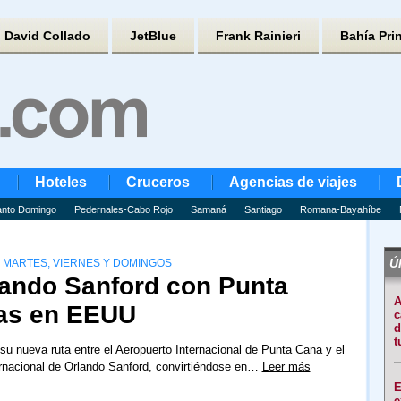
David Collado
JetBlue
Frank Rainieri
Bahía Pri
Hoteles
Cruceros
Agencias de viajes
nto Domingo
Pedernales-Cabo Rojo
Samaná
Santiago
Romana-Bayahíbe
Úl
 MARTES, VIERNES Y DOMINGOS
rlando Sanford con Punta
A
tas en EEUU
c
d
t
 su nueva ruta entre el Aeropuerto Internacional de Punta Cana y el
rnacional de Orlando Sanford, convirtiéndose en…
Leer más
E
e