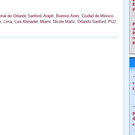
E
p
onal de Orlando Sanford
,
Arajet
,
Buenos Aires
,
Ciudad de México
,
s
,
Lima
,
Luis Abinader
,
Miami
,
Nicole Martz
,
Orlando Sanford
,
PUJ
,
P
o
P
r
p
e
C
p
d
e