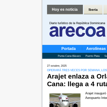
Hoy es noticia
Iberia
Portada
Aerolíneas
Punta Cana-Bávaro
Puerto Plata
Sa
27 octubre, 2025
OPERARÁ TRES VECES POR SEMANA, LOS
Arajet enlaza a O
Cana: llega a 4 ru
Arajet inauguró
Aeropuerto Inte