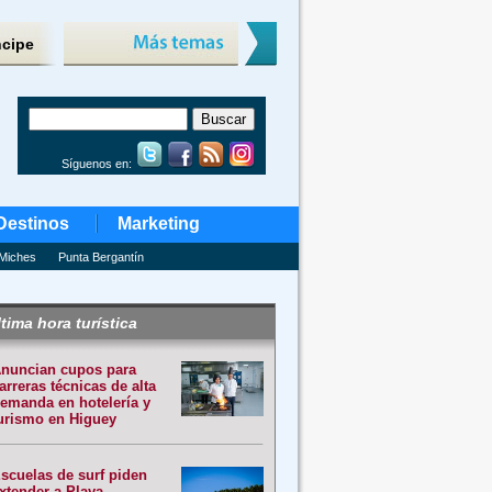
ncipe
Síguenos en:
Destinos
Marketing
Miches
Punta Bergantín
tima hora turística
nuncian cupos para
arreras técnicas de alta
emanda en hotelería y
urismo en Higuey
scuelas de surf piden
xtender a Playa