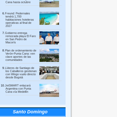
Cana hasta octubre
Freund: Pedernales
tendrá 1,700
habitaciones hoteleras
operativas al final de
2027
Gobierno entrega
remozada playa El Faro
en San Pedro de
Macorís
Plan de ordenamiento de
Verón-Punta Cana: ven
clave aportes de las
comunidades
Líderes de Santiago de
los Caballeros gestionan
con Wingo vuelo directo
desde Bogotá
JetSMART enlazará
Argentina con Punta
Cana vía Medellín
Santo Domingo