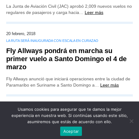
La Junta de Aviación Civil (JAC) aprobó 2,009 nuevos vuelos no
regulares de pasajeros y carga hacia…
Leer más
20 febrero, 2018
LA RUTA SERÁ INAUGURADA CON ESCALA EN CURAZAO
Fly Allways pondrá en marcha su
primer vuelo a Santo Domingo el 4 de
marzo
Fly Allways anunció que iniciará operaciones entre la ciudad de
Paramaribo en Suriname a Santo Domingo a…
Leer más
Usamos cookies para asegurar que te damos la mejor
experiencia en nuestra web. Si continúas usando este sitio,
asumiremos que estás de acuerdo con ello.
Publicidad
Redacción
Contacto
Aceptar
Advertencia legal
Todos los derechos reservados
Grupo Preferente