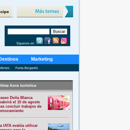
ncipe
Síguenos en:
Destinos
Marketing
Miches
Punta Bergantín
tima hora turística
aseo Doña Blanca
eabrirá el 10 de agosto
ras concluir trabajos de
emozamiento
a IATA evalúa utilizar
argazo para la