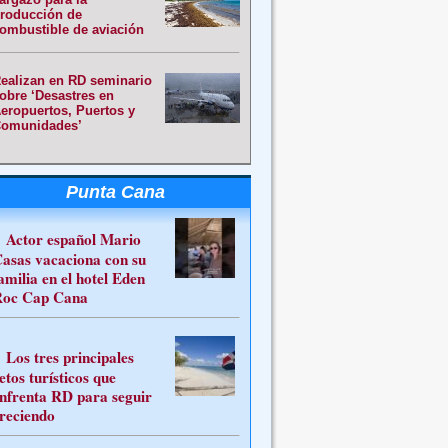
roducción de
ombustible de aviación
ealizan en RD seminario
obre ‘Desastres en
eropuertos, Puertos y
omunidades’
Punta Cana
Actor español Mario
asas vacaciona con su
amilia en el hotel Eden
oc Cap Cana
Los tres principales
etos turísticos que
nfrenta RD para seguir
reciendo