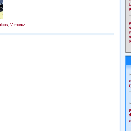
E
p
P
alcos
,
Veracruz
o
P
r
p
e
C
p
d
e