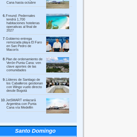
Cana hasta octubre
Freund: Pedernales
tendrá 1,700
habitaciones hoteleras
operativas al final de
2027
Gobierno entrega
remozada playa El Faro
en San Pedro de
Macorís
Plan de ordenamiento de
Verón-Punta Cana: ven
clave aportes de las
comunidades
Líderes de Santiago de
los Caballeros gestionan
con Wingo vuelo directo
desde Bogotá
JetSMART enlazará
Argentina con Punta
Cana vía Medellín
Santo Domingo