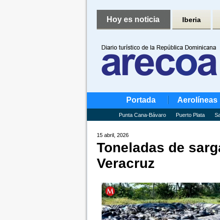
Hoy es noticia
Iberia
Portada
Aerolíneas
Punta Cana-Bávaro
Puerto Plata
Sa
15 abril, 2026
Toneladas de sarg
Veracruz