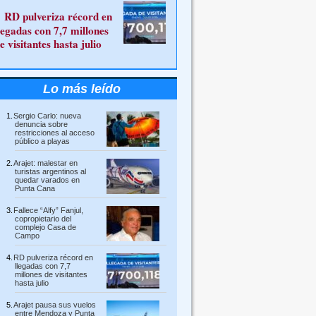
RD pulveriza récord en
legadas con 7,7 millones
e visitantes hasta julio
Lo más leído
Sergio Carlo: nueva
denuncia sobre
restricciones al acceso
público a playas
Arajet: malestar en
turistas argentinos al
quedar varados en
Punta Cana
Fallece “Alfy” Fanjul,
copropietario del
complejo Casa de
Campo
RD pulveriza récord en
llegadas con 7,7
millones de visitantes
hasta julio
Arajet pausa sus vuelos
entre Mendoza y Punta