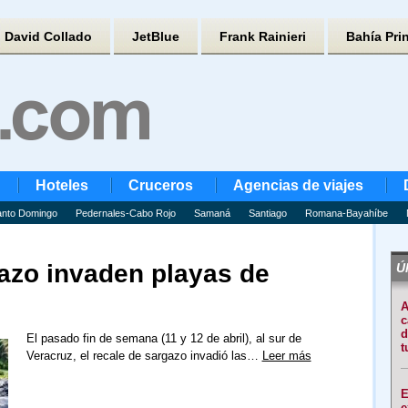
David Collado
JetBlue
Frank Rainieri
Bahía Pri
Hoteles
Cruceros
Agencias de viajes
nto Domingo
Pedernales-Cabo Rojo
Samaná
Santiago
Romana-Bayahíbe
azo invaden playas de
Úl
A
c
d
El pasado fin de semana (11 y 12 de abril), al sur de
t
Veracruz, el recale de sargazo invadió las…
Leer más
E
e