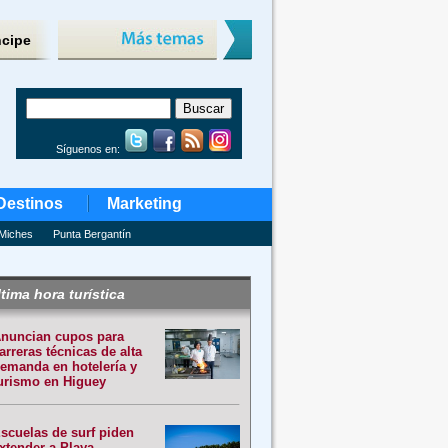
ncipe
Síguenos en:
Destinos
Marketing
Miches
Punta Bergantín
tima hora turística
nuncian cupos para
arreras técnicas de alta
emanda en hotelería y
urismo en Higuey
scuelas de surf piden
xtender a Playa