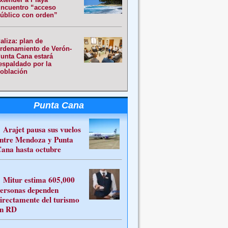
ncuentro “acceso
úblico con orden”
aliza: plan de
rdenamiento de Verón-
unta Cana estará
espaldado por la
oblación
Punta Cana
Arajet pausa sus vuelos
ntre Mendoza y Punta
ana hasta octubre
Mitur estima 605,000
ersonas dependen
irectamente del turismo
n RD