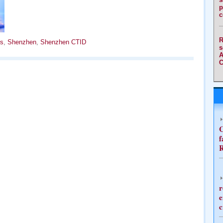
p
c
R
s
,
Shenzhen
,
Shenzhen CTID
s
A
C
C
f
R
r
e
c