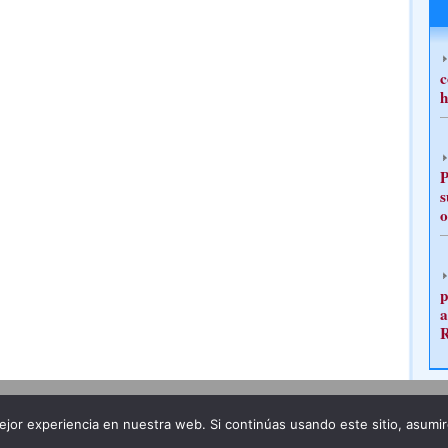
c
h
P
s
o
p
a
Publicidad
Redacción
jor experiencia en nuestra web. Si continúas usando este sitio, asumi
ncia legal
Todos los derechos reservados
Grupo Pre