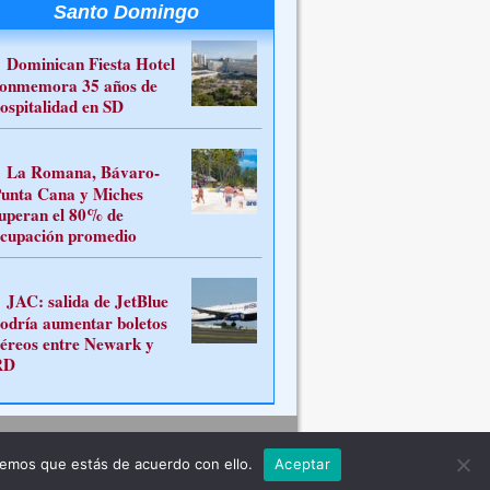
Santo Domingo
Dominican Fiesta Hotel
onmemora 35 años de
ospitalidad en SD
La Romana, Bávaro-
unta Cana y Miches
uperan el 80% de
cupación promedio
JAC: salida de JetBlue
odría aumentar boletos
éreos entre Newark y
RD
Contacto
remos que estás de acuerdo con ello.
Aceptar
ferente