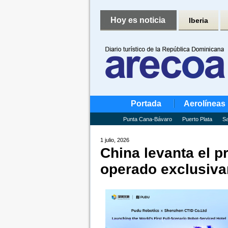
Hoy es noticia
Iberia
Portada
Aerolíneas
Punta Cana-Bávaro
Puerto Plata
Sa
1 julio, 2026
China levanta el p
operado exclusiva