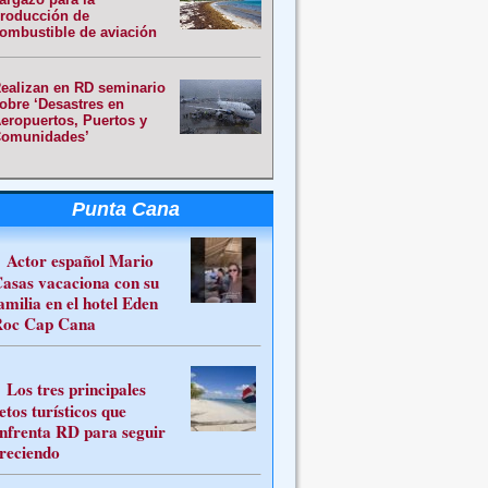
roducción de
ombustible de aviación
ealizan en RD seminario
obre ‘Desastres en
eropuertos, Puertos y
omunidades’
Punta Cana
Actor español Mario
asas vacaciona con su
amilia en el hotel Eden
oc Cap Cana
Los tres principales
etos turísticos que
nfrenta RD para seguir
reciendo