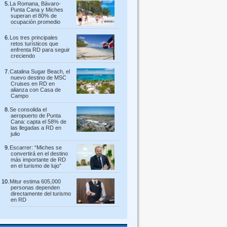
La Romana, Bávaro-
Punta Cana y Miches
superan el 80% de
ocupación promedio
Los tres principales
retos turísticos que
enfrenta RD para seguir
creciendo
Catalina Sugar Beach, el
nuevo destino de MSC
Cruises en RD en
alianza con Casa de
Campo
Se consolida el
aeropuerto de Punta
Cana: capta el 58% de
las llegadas a RD en
julio
Escarrer: “Miches se
convertirá en el destino
más importante de RD
en el turismo de lujo”
Mitur estima 605,000
personas dependen
directamente del turismo
en RD