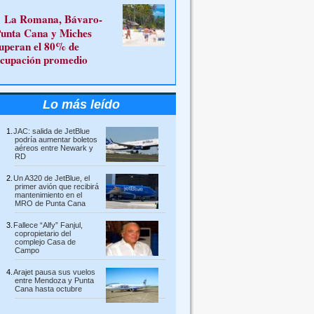
La Romana, Bávaro-
unta Cana y Miches
uperan el 80% de
cupación promedio
Lo más leído
JAC: salida de JetBlue
podría aumentar boletos
aéreos entre Newark y
RD
Un A320 de JetBlue, el
primer avión que recibirá
mantenimiento en el
MRO de Punta Cana
Fallece “Alfy” Fanjul,
copropietario del
complejo Casa de
Campo
Arajet pausa sus vuelos
entre Mendoza y Punta
Cana hasta octubre