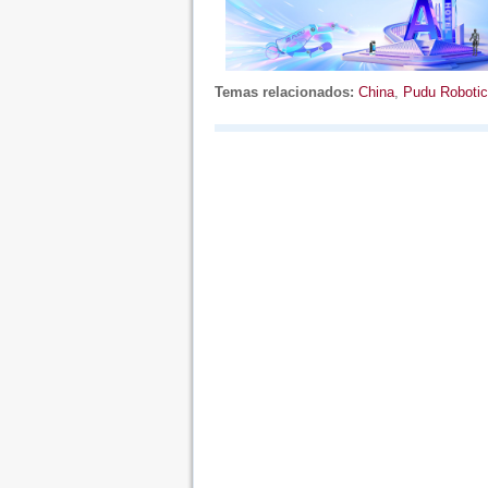
Temas relacionados:
China
,
Pudu Robotic