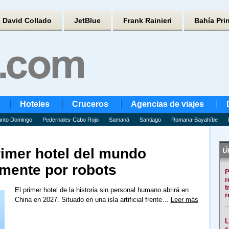
David Collado
JetBlue
Frank Rainieri
Bahía Pri
Hoteles
Cruceros
Agencias de viajes
nto Domingo
Pedernales-Cabo Rojo
Samaná
Santiago
Romana-Bayahíbe
rimer hotel del mundo
Úl
mente por robots
P
r
t
El primer hotel de la historia sin personal humano abrirá en
r
China en 2027. Situado en una isla artificial frente…
Leer más
L
s