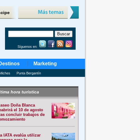
ncipe
Síguenos en:
Destinos
Marketing
Miches
Punta Bergantín
tima hora turística
aseo Doña Blanca
eabrirá el 10 de agosto
ras concluir trabajos de
emozamiento
a IATA evalúa utilizar
argazo para la