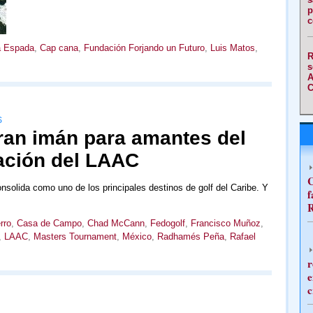
p
c
a Espada
,
Cap cana
,
Fundación Forjando un Futuro
,
Luis Matos
,
R
s
A
C
S
an imán para amantes del
ración del LAAC
C
olida como uno de los principales destinos de golf del Caribe. Y
f
R
rro
,
Casa de Campo
,
Chad McCann
,
Fedogolf
,
Francisco Muñoz
,
,
LAAC
,
Masters Tournament
,
México
,
Radhamés Peña
,
Rafael
r
e
c