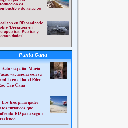
roducción de
ombustible de aviación
ealizan en RD seminario
obre ‘Desastres en
eropuertos, Puertos y
omunidades’
Punta Cana
Actor español Mario
asas vacaciona con su
amilia en el hotel Eden
oc Cap Cana
Los tres principales
etos turísticos que
nfrenta RD para seguir
reciendo