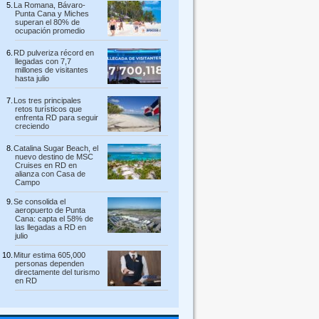
La Romana, Bávaro-
Punta Cana y Miches
superan el 80% de
ocupación promedio
RD pulveriza récord en
llegadas con 7,7
millones de visitantes
hasta julio
Los tres principales
retos turísticos que
enfrenta RD para seguir
creciendo
Catalina Sugar Beach, el
nuevo destino de MSC
Cruises en RD en
alianza con Casa de
Campo
Se consolida el
aeropuerto de Punta
Cana: capta el 58% de
las llegadas a RD en
julio
Mitur estima 605,000
personas dependen
directamente del turismo
en RD