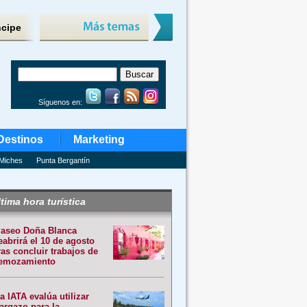
ncipe
Síguenos en:
Destinos
Marketing
Miches
Punta Bergantín
tima hora turística
aseo Doña Blanca
eabrirá el 10 de agosto
ras concluir trabajos de
emozamiento
a IATA evalúa utilizar
argazo para la