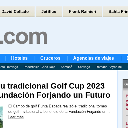
David Collado
JetBlue
Frank Rainieri
Bahía Pri
Hoteles
Cruceros
Agencias de viajes
nto Domingo
Pedernales-Cabo Rojo
Samaná
Santiago
Romana-Bayahíbe
u tradicional Golf Cup 2023
Úl
Fundación Forjando un Futuro
P
r
t
El Campo de golf Punta Espada realizó el tradicional torneo
r
de golf invitacional a beneficio de la Fundación Forjando un…
Leer más
L
s