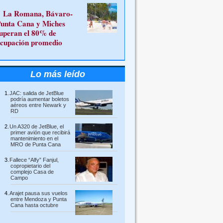
La Romana, Bávaro-
unta Cana y Miches
uperan el 80% de
cupación promedio
Lo más leído
JAC: salida de JetBlue
podría aumentar boletos
aéreos entre Newark y
RD
Un A320 de JetBlue, el
primer avión que recibirá
mantenimiento en el
MRO de Punta Cana
Fallece “Alfy” Fanjul,
copropietario del
complejo Casa de
Campo
Arajet pausa sus vuelos
entre Mendoza y Punta
Cana hasta octubre