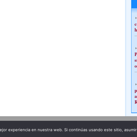
c
h
P
s
o
p
a
Publicidad
Redacción
jor experiencia en nuestra web. Si continúas usando este sitio, asumi
ncia legal
Todos los derechos reservados
Grupo Pre