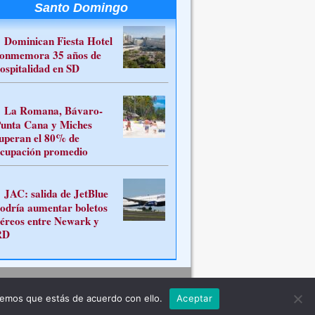
Santo Domingo
Dominican Fiesta Hotel
onmemora 35 años de
ospitalidad en SD
La Romana, Bávaro-
unta Cana y Miches
uperan el 80% de
cupación promedio
JAC: salida de JetBlue
odría aumentar boletos
éreos entre Newark y
RD
Contacto
remos que estás de acuerdo con ello.
Aceptar
ferente