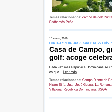
Temas relacionados:
campo de golf Punt
Radhamés Peña
15 enero, 2016
PARTICIPAN 107 JUGADORES DE 27 PAÍSE
Casa de Campo, gr
golf: acoge celeb
Cada vez más República Dominicana se cons
es que…
Leer más
Temas relacionados:
Campo Diente de Pe
Hiram Silfa
,
Juan José Guerra
,
La Romana
Villalona
,
República Dominicana
,
USGA