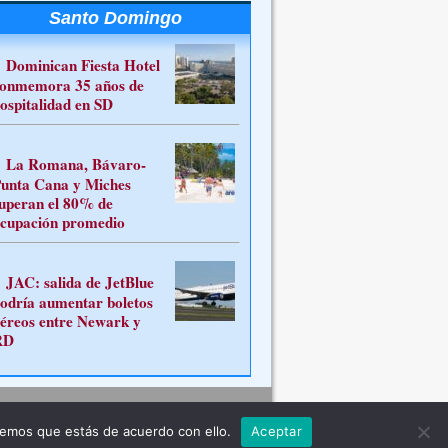
Santo Domingo
Dominican Fiesta Hotel
onmemora 35 años de
ospitalidad en SD
La Romana, Bávaro-
unta Cana y Miches
uperan el 80% de
cupación promedio
JAC: salida de JetBlue
odría aumentar boletos
éreos entre Newark y
RD
Contacto
remos que estás de acuerdo con ello.
Aceptar
ferente