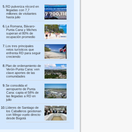
RD pulveriza récord en
llegadas con 7,7
millones de visitantes
hasta julio
La Romana, Bávaro-
Punta Cana y Miches
superan el 80% de
ocupación promedio
Los tres principales
retos turísticos que
enfrenta RD para seguir
creciendo
Plan de ordenamiento de
Verón-Punta Cana: ven
clave aportes de las
comunidades
Se consolida el
aeropuerto de Punta
Cana: capta el 58% de
las llegadas a RD en
julio
Líderes de Santiago de
los Caballeros gestionan
con Wingo vuelo directo
desde Bogotá