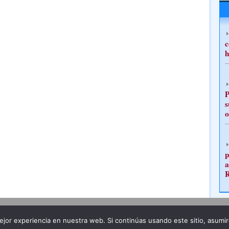
c
h
P
s
o
p
a
Publicidad
Redacción
jor experiencia en nuestra web. Si continúas usando este sitio, asumi
ncia legal
Todos los derechos reservados
Grupo Pre