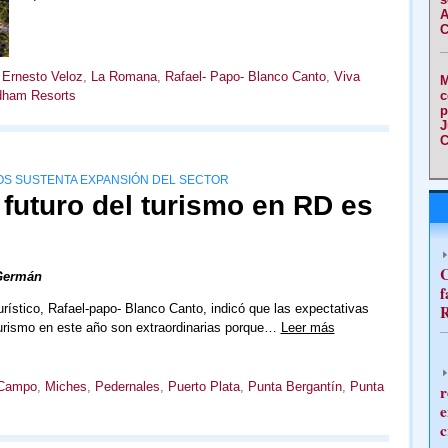
A
C
,
Ernesto Veloz
,
La Romana
,
Rafael- Papo- Blanco Canto
,
Viva
M
c
dham Resorts
p
J
C
COS SUSTENTA EXPANSIÓN DEL SECTOR
 futuro del turismo en RD es
C
Germán
f
R
urístico, Rafael-papo- Blanco Canto, indicó que las expectativas
turismo en este año son extraordinarias porque…
Leer más
 Campo
,
Miches
,
Pedernales
,
Puerto Plata
,
Punta Bergantín
,
Punta
r
e
c