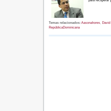
para recuperar 
Temas relacionados:
Aasonahores
,
David
RepúblicaDominicana