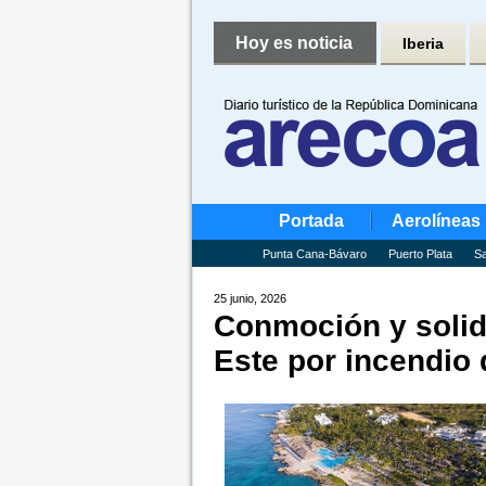
Hoy es noticia
Iberia
Portada
Aerolíneas
Punta Cana-Bávaro
Puerto Plata
Sa
25 junio, 2026
Conmoción y solida
Este por incendio 