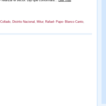
y relanzar el sector. Dijo que conformará…
Leer más
 Collado
,
Distrito Nacional
,
Mitur
,
Rafael- Papo- Blanco Canto
,