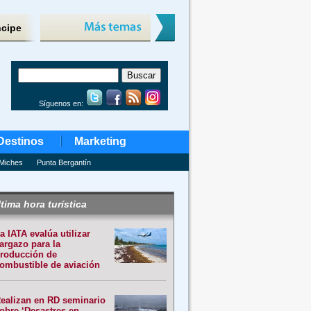
ncipe
Síguenos en:
Destinos
Marketing
Miches
Punta Bergantín
tima hora turística
a IATA evalúa utilizar
argazo para la
roducción de
ombustible de aviación
ealizan en RD seminario
obre ‘Desastres en