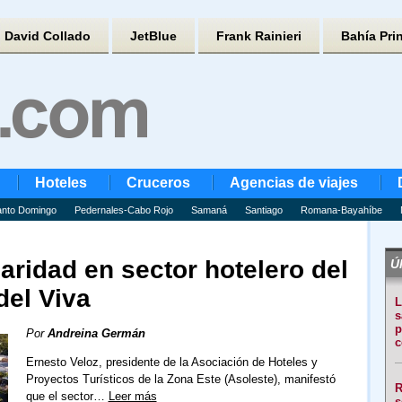
David Collado
JetBlue
Frank Rainieri
Bahía Pri
Hoteles
Cruceros
Agencias de viajes
nto Domingo
Pedernales-Cabo Rojo
Samaná
Santiago
Romana-Bayahíbe
ridad en sector hotelero del
Úl
del Viva
L
s
p
Por
Andreina Germán
c
Ernesto Veloz, presidente de la Asociación de Hoteles y
Proyectos Turísticos de la Zona Este (Asoleste), manifestó
R
que el sector…
Leer más
s