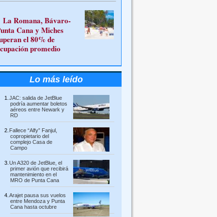
La Romana, Bávaro-
unta Cana y Miches
uperan el 80% de
cupación promedio
Lo más leído
JAC: salida de JetBlue
podría aumentar boletos
aéreos entre Newark y
RD
Fallece “Alfy” Fanjul,
copropietario del
complejo Casa de
Campo
Un A320 de JetBlue, el
primer avión que recibirá
mantenimiento en el
MRO de Punta Cana
Arajet pausa sus vuelos
entre Mendoza y Punta
Cana hasta octubre