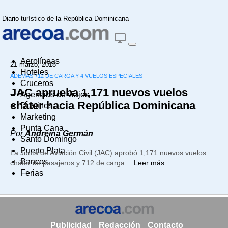
Diario turístico de la República Dominicana
Aerolíneas
21 marzo, 2018
Hoteles
ADEMÁS 712 DE CARGA Y 4 VUELOS ESPECIALES
Cruceros
JAC aprueba 1,171 nuevos vuelos
Agencias de viajes
cháter hacia República Dominicana
Destinos
Marketing
Punta Cana
Por
Andreina Germán
Santo Domingo
Puerto Plata
La Junta de Aviación Civil (JAC) aprobó 1,171 nuevos vuelos
Bancos
cháter de pasajeros y 712 de carga…
Leer más
Ferias
Publicidad
Redacción
Contacto