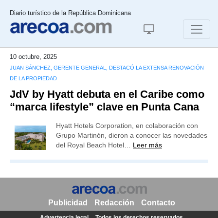
Diario turístico de la República Dominicana
10 octubre, 2025
JUAN SÁNCHEZ, GERENTE GENERAL, DESTACÓ LA EXTENSA RENOVACIÓN
DE LA PROPIEDAD
JdV by Hyatt debuta en el Caribe como
“marca lifestyle” clave en Punta Cana
Hyatt Hotels Corporation, en colaboración con
Grupo Martinón, dieron a conocer las novedades
del Royal Beach Hotel…
Leer más
Publicidad
Redacción
Contacto
Advertencia legal
Todos los derechos reservados