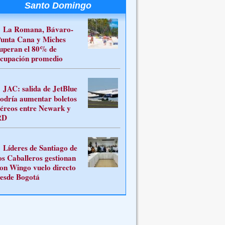
Santo Domingo
La Romana, Bávaro-
unta Cana y Miches
uperan el 80% de
cupación promedio
JAC: salida de JetBlue
odría aumentar boletos
éreos entre Newark y
RD
Líderes de Santiago de
os Caballeros gestionan
on Wingo vuelo directo
esde Bogotá