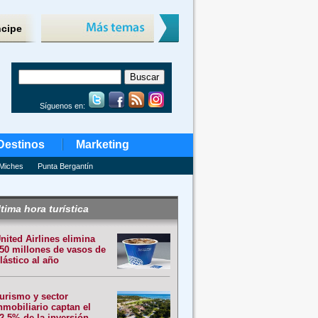
ncipe
Síguenos en:
Destinos
Marketing
Miches
Punta Bergantín
tima hora turística
nited Airlines elimina
50 millones de vasos de
lástico al año
urismo y sector
nmobiliario captan el
2.5% de la inversión