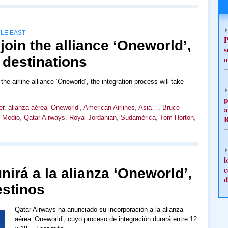
LE EAST
P
join the alliance ‘Oneworld’,
s
o
 destinations
he airline alliance ‘Oneworld’, the integration process will take
p
er
,
alianza aérea ‘Oneworld’
,
American Airlines
,
Asia…
,
Bruce
a
e Medio
,
Qatar Airways
,
Royal Jordanian
,
Sudamérica
,
Tom Horton
,
l
c
nirá a la alianza ‘Oneworld’,
d
stinos
Qatar Airways ha anunciado su incorporación a la alianza
aérea ‘Oneworld’, cuyo proceso de integración durará entre 12