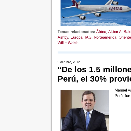
Temas relacionados:
África
,
Akbar Al Bak
Ashby
,
Europa
,
IAG
,
Norteamérica
,
Orient
Willie Walsh
9 octubre, 2012
“De los 1.5 millone
Perú, el 30% prov
Manuel va
Perú, fu