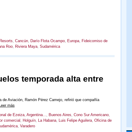
esorts
,
Cancún
,
Darío Flota Ocampo
,
Europa
,
Fideicomiso de
ana Roo
,
Riviera Maya
,
Sudamérica
elos temporada alta entre
ana de Aviación, Ramón Pérez Camejo, refirió que compañía
Leer más
onal de Ezeiza
,
Argentina...
,
Buenos Aires
,
Cono Sur Americano
,
or comercial
,
Holguín
,
La Habana
,
Luis Felipe Aguilera
,
Oficina de
udamérica
,
Varadero