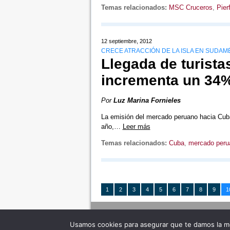
Temas relacionados:
MSC Cruceros
,
Pier
12 septiembre, 2012
CRECE ATRACCIÓN DE LA ISLA EN SUDAM
Llegada de turist
incrementa un 34%
Por
Luz Marina Fornieles
La emisión del mercado peruano hacia Cuba
año,…
Leer más
Temas relacionados:
Cuba
,
mercado peru
1
2
3
4
5
6
7
8
9
1
Usamos cookies para asegurar que te damos la me