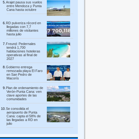
Arajet pausa sus vuelos
entre Mendoza y Punta
Cana hasta octubre
RD pulveriza récord en
llegadas con 7,7
millones de visitantes
hasta julio
Freund: Pedernales
tendrá 1,700
habitaciones hoteleras
operativas al final de
2027
Gobierno entrega
remozada playa El Faro
en San Pedro de
Macorís
Plan de ordenamiento de
Verón-Punta Cana: ven
clave aportes de las
comunidades
Se consolida el
aeropuerto de Punta
Cana: capta el 58% de
las llegadas a RD en
julio