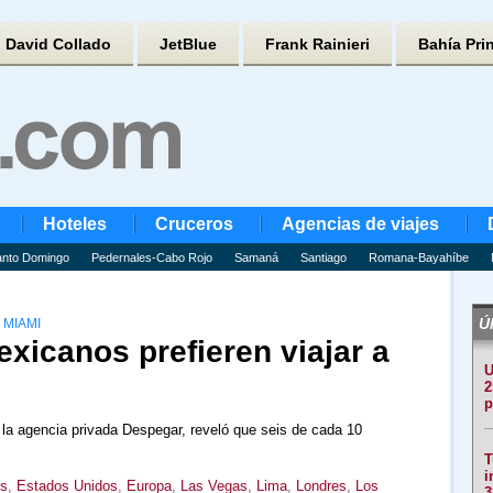
David Collado
JetBlue
Frank Rainieri
Bahía Pri
Hoteles
Cruceros
Agencias de viajes
nto Domingo
Pedernales-Cabo Rojo
Samaná
Santiago
Romana-Bayahíbe
Úl
 MIAMI
xicanos prefieren viajar a
U
2
p
 la agencia privada Despegar, reveló que seis de cada 10
T
i
es
,
Estados Unidos
,
Europa
,
Las Vegas
,
Lima
,
Londres
,
Los
3