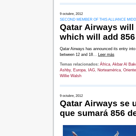
9 octubre, 2012
SECOND MEMBER OF THIS ALLIANCE MIDD
Qatar Airways will 
which will add 856
Qatar Airways has announced its entry into t
between 12 and 18…
Leer más
Temas relacionados:
África
,
Akbar Al Bak
Ashby
,
Europa
,
IAG
,
Norteamérica
,
Orient
Willie Walsh
9 octubre, 2012
Qatar Airways se u
que sumará 856 de