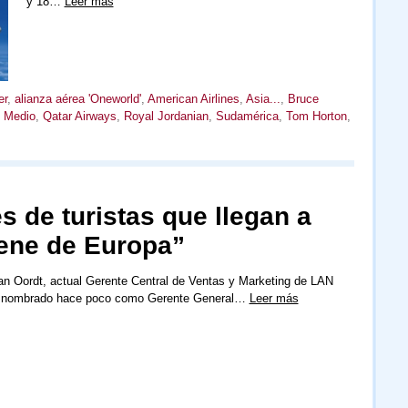
y 18…
Leer más
er
,
alianza aérea 'Oneworld'
,
American Airlines
,
Asia...
,
Bruce
e Medio
,
Qatar Airways
,
Royal Jordanian
,
Sudamérica
,
Tom Horton
,
s de turistas que llegan a
iene de Europa”
n Oordt, actual Gerente Central de Ventas y Marketing de LAN
e nombrado hace poco como Gerente General…
Leer más