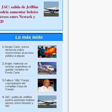
JAC: salida de JetBlue
odría aumentar boletos
éreos entre Newark y
RD
Lo más leído
Sergio Carlo: nueva
denuncia sobre
restricciones al acceso
público a playas
Arajet: malestar en
turistas argentinos al
quedar varados en
Punta Cana
Fallece “Alfy” Fanjul,
copropietario del
complejo Casa de
Campo
JAC: salida de JetBlue
podría aumentar boletos
aéreos entre Newark y
RD