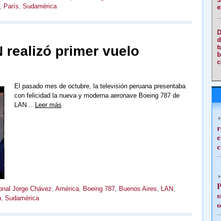
,
París
,
Sudamérica
e
D
d
 realizó primer vuelo
t
b
c
El pasado mes de octubre, la televisión peruana presentaba
con felicidad la nueva y moderna aeronave Boeing 787 de
LAN…
Leer más
r
e
c
P
ional Jorge Chávez
,
América
,
Boeing 787
,
Buenos Aires
,
LAN
,
s
ú
,
Sudamérica
o