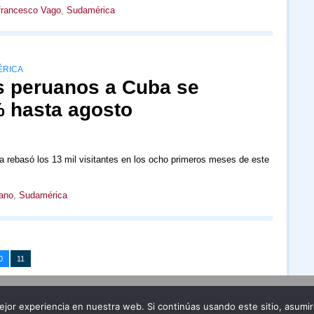
francesco Vago
,
Sudamérica
ÉRICA
as peruanos a Cuba se
 hasta agosto
 rebasó los 13 mil visitantes en los ocho primeros meses de este
ano
,
Sudamérica
0
11
Publicidad
Redacción
jor experiencia en nuestra web. Si continúas usando este sitio, asumi