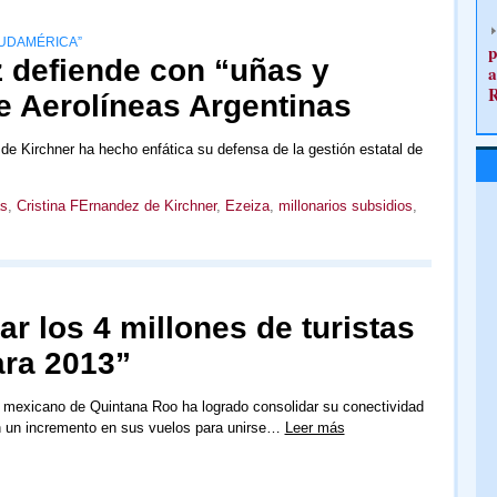
SUDAMÉRICA”
p
z defiende con “uñas y
a
e Aerolíneas Argentinas
 de Kirchner ha hecho enfática su defensa de la gestión estatal de
as
,
Cristina FErnandez de Kirchner
,
Ezeiza
,
millonarios subsidios
,
 los 4 millones de turistas
ara 2013”
 mexicano de Quintana Roo ha logrado consolidar su conectividad
 un incremento en sus vuelos para unirse…
Leer más