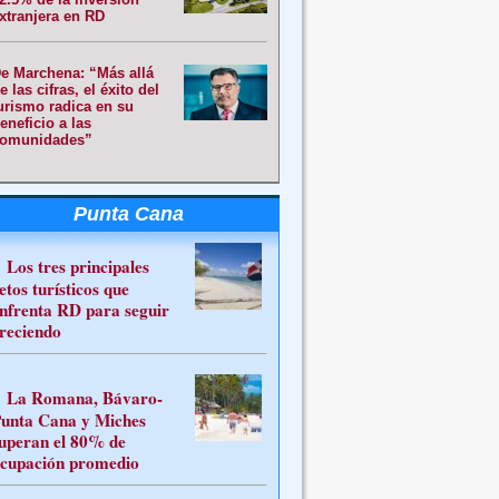
xtranjera en RD
e Marchena: “Más allá
e las cifras, el éxito del
urismo radica en su
eneficio a las
omunidades”
Punta Cana
Los tres principales
etos turísticos que
nfrenta RD para seguir
reciendo
La Romana, Bávaro-
unta Cana y Miches
uperan el 80% de
cupación promedio