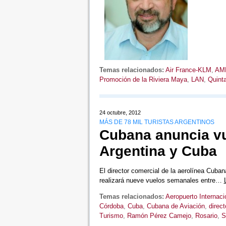
Temas relacionados:
Air France-KLM
,
AMR
Promoción de la Riviera Maya
,
LAN
,
Quint
24 octubre, 2012
MÁS DE 78 MIL TURISTAS ARGENTINOS
Cubana anuncia vu
Argentina y Cuba
El director comercial de la aerolínea Cub
realizará nueve vuelos semanales entre…
Temas relacionados:
Aeropuerto Internaci
Córdoba
,
Cuba
,
Cubana de Aviación
,
direct
Turismo
,
Ramón Pérez Camejo
,
Rosario
,
S