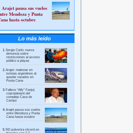
Arajet pausa sus vuelos
ntre Mendoza y Punta
ana hasta octubre
Lo más leído
Sergio Carlo: nueva
denuncia sobre
restricciones al acceso
público a playas
Arajet: malestar en
turistas argentinos al
quedar varados en
Punta Cana
Fallece “Alfy” Fanjul,
copropietario del
complejo Casa de
Campo
Arajet pausa sus vuelos
entre Mendoza y Punta
Cana hasta octubre
RD pulveriza récord en