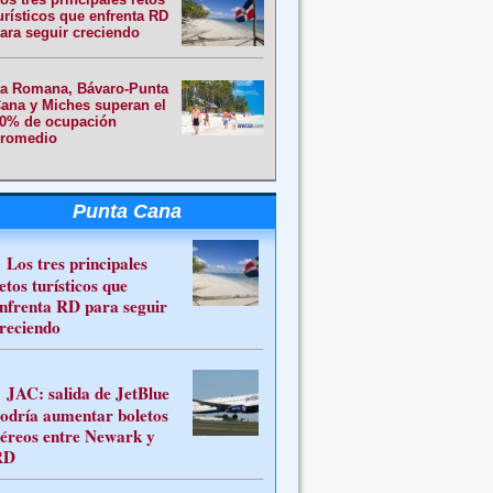
urísticos que enfrenta RD
ara seguir creciendo
a Romana, Bávaro-Punta
ana y Miches superan el
0% de ocupación
romedio
Punta Cana
Los tres principales
etos turísticos que
nfrenta RD para seguir
reciendo
JAC: salida de JetBlue
odría aumentar boletos
éreos entre Newark y
RD