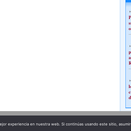
P
s
o
p
a
l
c
d
Publicidad
Redacción
jor experiencia en nuestra web. Si continúas usando este sitio, asumi
ncia legal
Todos los derechos reservados
Grupo Pre