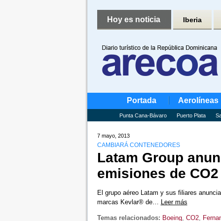
Hoy es noticia
Iberia
Portada
Aerolíneas
Punta Cana-Bávaro
Puerto Plata
Sa
7 mayo, 2013
CAMBIARÁ CONTENEDORES
Latam Group anunc
emisiones de CO2
El grupo aéreo Latam y sus filiares anunci
marcas Kevlar® de…
Leer más
Temas relacionados:
Boeing
,
CO2
,
Fernan