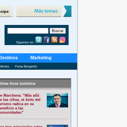
ncipe
Síguenos en:
Destinos
Marketing
Miches
Punta Bergantín
tima hora turística
e Marchena: “Más allá
e las cifras, el éxito del
urismo radica en su
eneficio a las
omunidades”
os tres principales retos