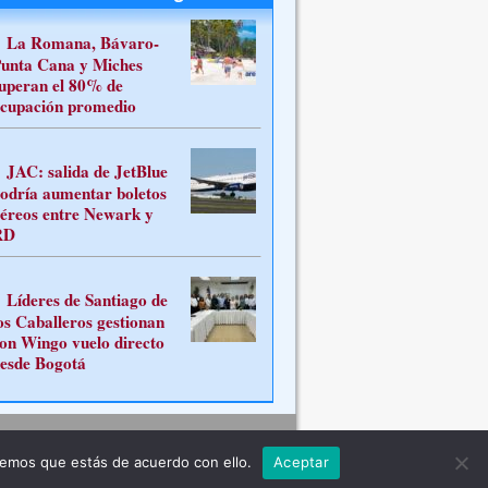
La Romana, Bávaro-
unta Cana y Miches
uperan el 80% de
cupación promedio
JAC: salida de JetBlue
odría aumentar boletos
éreos entre Newark y
RD
Líderes de Santiago de
os Caballeros gestionan
on Wingo vuelo directo
esde Bogotá
Contacto
remos que estás de acuerdo con ello.
Aceptar
ferente