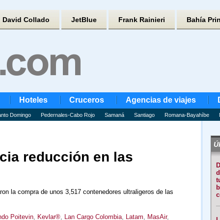
David Collado
JetBlue
Frank Rainieri
Bahía Pri
Hoteles
Cruceros
Agencias de viajes
nto Domingo
Pedernales-Cabo Rojo
Samaná
Santiago
Romana-Bayahíbe
Úl
ia reducción en las
D
d
t
b
aron la compra de unos 3,517 contenedores ultraligeros de las
c
do Poitevin
,
Kevlar®
,
Lan Cargo Colombia
,
Latam
,
MasAir
,
L