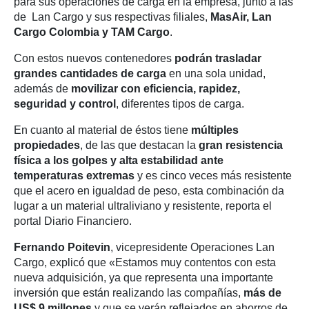
para sus operaciones de carga en la empresa, junto a las
de Lan Cargo y sus respectivas filiales,
MasAir, Lan
Cargo Colombia y TAM Cargo
.
Con estos nuevos contenedores
podrán trasladar
grandes cantidades de carga
en una sola unidad,
además de
movilizar con eficiencia, rapidez,
seguridad y control
, diferentes tipos de carga.
En cuanto al material de éstos tiene
múltiples
propiedades
, de las que destacan la
gran resistencia
física a los golpes y alta estabilidad ante
temperaturas extremas
y es cinco veces más resistente
que el acero en igualdad de peso, esta combinación da
lugar a un material ultraliviano y resistente, reporta el
portal Diario Financiero.
Fernando Poitevin
, vicepresidente Operaciones Lan
Cargo, explicó que «Estamos muy contentos con esta
nueva adquisición, ya que representa una importante
inversión que están realizando las compañías,
más de
US$ 9 millones
y que se verán reflejados en ahorros de