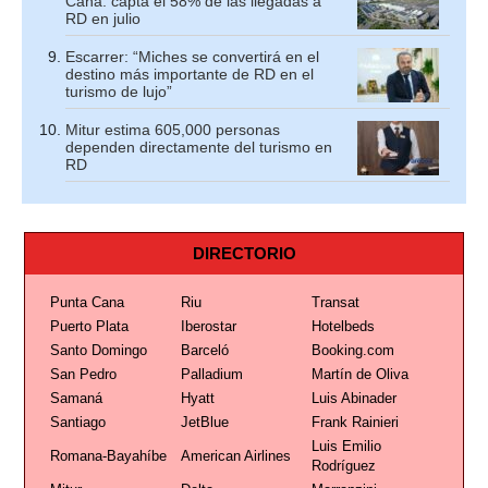
Cana: capta el 58% de las llegadas a
RD en julio
Escarrer: “Miches se convertirá en el
destino más importante de RD en el
turismo de lujo”
Mitur estima 605,000 personas
dependen directamente del turismo en
RD
DIRECTORIO
Punta Cana
Riu
Transat
Puerto Plata
Iberostar
Hotelbeds
Santo Domingo
Barceló
Booking.com
San Pedro
Palladium
Martín de Oliva
Samaná
Hyatt
Luis Abinader
Santiago
JetBlue
Frank Rainieri
Luis Emilio
Romana-Bayahíbe
American Airlines
Rodríguez