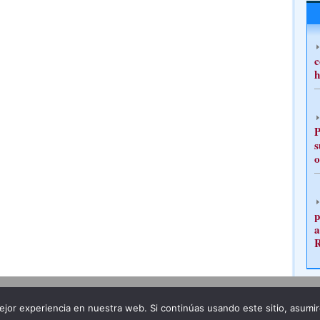
c
h
P
s
o
p
a
Publicidad
Redacción
jor experiencia en nuestra web. Si continúas usando este sitio, asumi
ncia legal
Todos los derechos reservados
Grupo Pre