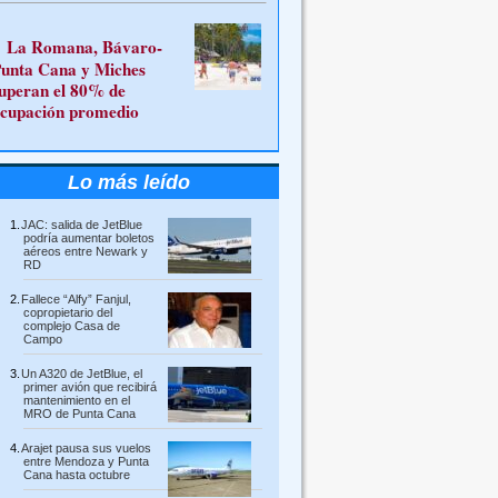
La Romana, Bávaro-
unta Cana y Miches
uperan el 80% de
cupación promedio
Lo más leído
JAC: salida de JetBlue
podría aumentar boletos
aéreos entre Newark y
RD
Fallece “Alfy” Fanjul,
copropietario del
complejo Casa de
Campo
Un A320 de JetBlue, el
primer avión que recibirá
mantenimiento en el
MRO de Punta Cana
Arajet pausa sus vuelos
entre Mendoza y Punta
Cana hasta octubre