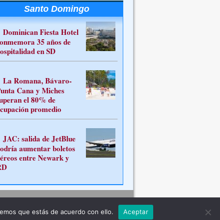
Santo Domingo
Dominican Fiesta Hotel
onmemora 35 años de
ospitalidad en SD
La Romana, Bávaro-
unta Cana y Miches
uperan el 80% de
cupación promedio
JAC: salida de JetBlue
odría aumentar boletos
éreos entre Newark y
RD
Contacto
remos que estás de acuerdo con ello.
Aceptar
ferente