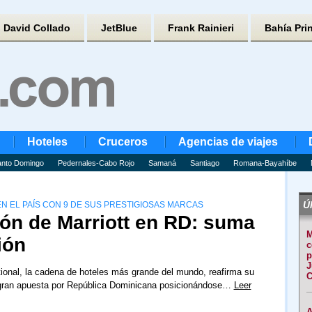
David Collado
JetBlue
Frank Rainieri
Bahía Pri
Hoteles
Cruceros
Agencias de viajes
nto Domingo
Pedernales-Cabo Rojo
Samaná
Santiago
Romana-Bayahíbe
Úl
N EL PAÍS CON 9 DE SUS PRESTIGIOSAS MARCAS
ón de Marriott en RD: suma
M
ión
c
p
J
ational, la cadena de hoteles más grande del mundo, reafirma su
C
ran apuesta por República Dominicana posicionándose…
Leer
A