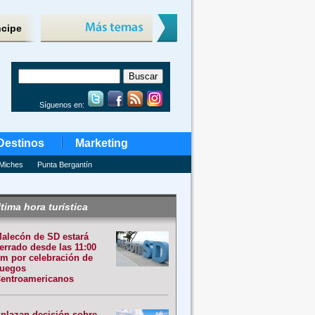
ncipe
Síguenos en:
Destinos
Marketing
Miches
Punta Bergantín
tima hora turística
alecón de SD estará
errado desde las 11:00
m por celebración de
uegos
entroamericanos
plazan decisión sobre