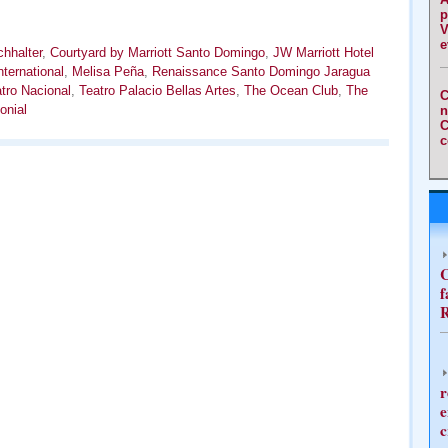
p
V
e
hhalter
,
Courtyard by Marriott Santo Domingo
,
JW Marriott Hotel
nternational
,
Melisa Peña
,
Renaissance Santo Domingo Jaragua
tro Nacional
,
Teatro Palacio Bellas Artes
,
The Ocean Club
,
The
C
onial
n
C
c
C
f
R
r
e
c