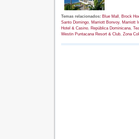
Temas relacionados:
Blue Mall
,
Brock Hoc
Santo Domingo
,
Marriott Bonvoy
,
Marriott I
Hotel & Casino
,
República Dominicana
,
Tea
Westin Puntacana Resort & Club
,
Zona Col