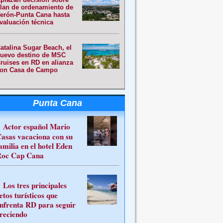
lan de ordenamiento de
erón-Punta Cana hasta
valuación técnica
atalina Sugar Beach, el
uevo destino de MSC
ruises en RD en alianza
on Casa de Campo
Punta Cana
Actor español Mario
asas vacaciona con su
amilia en el hotel Eden
oc Cap Cana
Los tres principales
etos turísticos que
nfrenta RD para seguir
reciendo