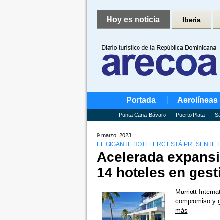
Hoy es noticia
Iberia
Portada
Aerolíneas
Punta Cana-Bávaro
Puerto Plata
Sa
9 marzo, 2023
EL GIGANTE HOTELERO ESTÁ PRESENTE E
Acelerada expansi
14 hoteles en gest
Marriott Intern
compromiso y g
más