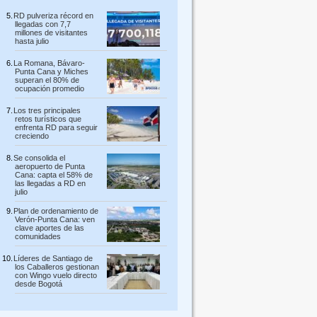
RD pulveriza récord en
llegadas con 7,7
millones de visitantes
hasta julio
La Romana, Bávaro-
Punta Cana y Miches
superan el 80% de
ocupación promedio
Los tres principales
retos turísticos que
enfrenta RD para seguir
creciendo
Se consolida el
aeropuerto de Punta
Cana: capta el 58% de
las llegadas a RD en
julio
Plan de ordenamiento de
Verón-Punta Cana: ven
clave aportes de las
comunidades
Líderes de Santiago de
los Caballeros gestionan
con Wingo vuelo directo
desde Bogotá