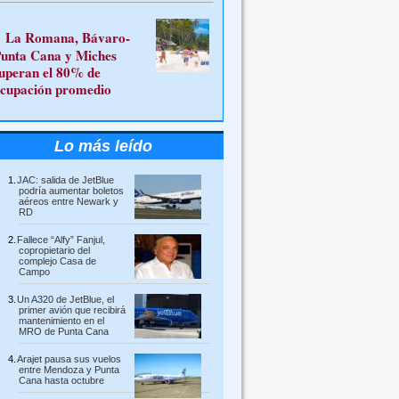
La Romana, Bávaro-
unta Cana y Miches
uperan el 80% de
cupación promedio
Lo más leído
JAC: salida de JetBlue
podría aumentar boletos
aéreos entre Newark y
RD
Fallece “Alfy” Fanjul,
copropietario del
complejo Casa de
Campo
Un A320 de JetBlue, el
primer avión que recibirá
mantenimiento en el
MRO de Punta Cana
Arajet pausa sus vuelos
entre Mendoza y Punta
Cana hasta octubre