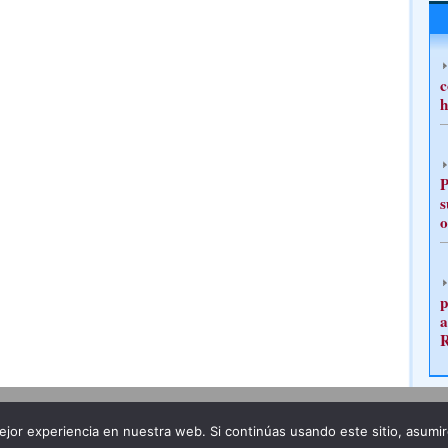
c
h
P
s
o
p
a
Publicidad
Redacción
jor experiencia en nuestra web. Si continúas usando este sitio, asumi
ncia legal
Todos los derechos reservados
Grupo Pre