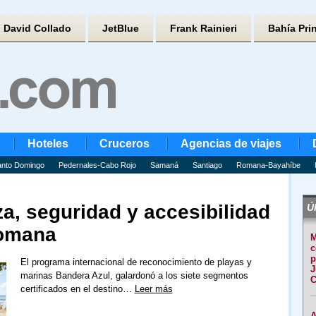
David Collado
JetBlue
Frank Rainieri
Bahía Pri
Hoteles
Cruceros
Agencias de viajes
nto Domingo
Pedernales-Cabo Rojo
Samaná
Santiago
Romana-Bayahíbe
a, seguridad y accesibilidad
Úl
Romana
M
c
p
El programa internacional de reconocimiento de playas y
J
marinas Bandera Azul, galardonó a los siete segmentos
C
certificados en el destino…
Leer más
A