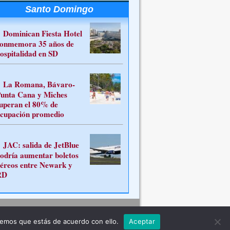
Santo Domingo
Dominican Fiesta Hotel
onmemora 35 años de
ospitalidad en SD
La Romana, Bávaro-
unta Cana y Miches
uperan el 80% de
cupación promedio
JAC: salida de JetBlue
odría aumentar boletos
éreos entre Newark y
RD
Contacto
remos que estás de acuerdo con ello.
Aceptar
ferente