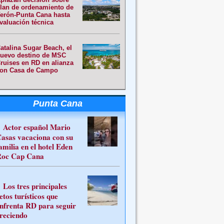
lan de ordenamiento de
erón-Punta Cana hasta
valuación técnica
atalina Sugar Beach, el
uevo destino de MSC
ruises en RD en alianza
on Casa de Campo
Punta Cana
Actor español Mario
asas vacaciona con su
amilia en el hotel Eden
oc Cap Cana
Los tres principales
etos turísticos que
nfrenta RD para seguir
reciendo