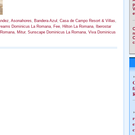
p
V
e
ández
,
Asonahores
,
Bandera Azul
,
Casa de Campo Resort & Villas
,
reams Dominicus La Romana
,
Fee
,
Hilton La Romana
,
Iberostar
C
 Romana
,
Mitur
,
Sunscape Dominicus La Romana
,
Viva Dominicus
n
C
c
C
f
R
r
e
c