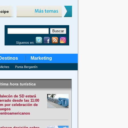
ncipe
Síguenos en:
Destinos
Marketing
Miches
Punta Bergantín
tima hora turística
alecón de SD estará
errado desde las 11:00
m por celebración de
uegos
entroamericanos
plazan decisión sobre