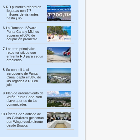
RD pulveriza récord en
llegadas con 7,7
millones de visitantes
hasta julio
La Romana, Bávaro-
Punta Cana y Miches
superan el 80% de
ocupación promedio
Los tres principales
retos turísticos que
enfrenta RD para seguir
creciendo
Se consolida el
aeropuerto de Punta
Cana: capta el 58% de
las llegadas a RD en
julio
Plan de ordenamiento de
Verón-Punta Cana: ven
clave aportes de las
comunidades
Líderes de Santiago de
los Caballeros gestionan
con Wingo vuelo directo
desde Bogotá