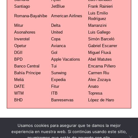
Santiago
JetBlue
Frank Rainieri
Luis Emilio
Romana-Bayahíbe
American Airlines
Rodríguez
Mitur
Delta
Marranzini
Asonahores
United
Luis Gallego
Inverotel
Copa
Simón Barceló
Opetur
Avianca
Gabriel Escarrer
DGII
Gol
Miguel Fluxá
BPD
Apple Vacations
Abel Matutes
Banco Central
Tui
Encarna Piñero
Bahía Príncipe
Sunwing
Carmen Riu
Meliá
Expedia
Alex Zozaya
DATE
Fitur
Anato
WTM
ITB
Topresa
BHD
Banreservas
López de Haro
Usamos cookies para asegurar que te damos la mejor
experiencia en nuestra web. Si continúas usando este sitio,
asumiremos que estás de acuerdo con ello.
Publicidad
Redacción
Contacto