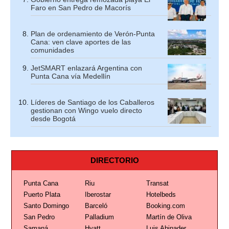
Faro en San Pedro de Macorís
Plan de ordenamiento de Verón-Punta
Cana: ven clave aportes de las
comunidades
JetSMART enlazará Argentina con
Punta Cana vía Medellín
Líderes de Santiago de los Caballeros
gestionan con Wingo vuelo directo
desde Bogotá
DIRECTORIO
Punta Cana
Riu
Transat
Puerto Plata
Iberostar
Hotelbeds
Santo Domingo
Barceló
Booking.com
San Pedro
Palladium
Martín de Oliva
Samaná
Hyatt
Luis Abinader