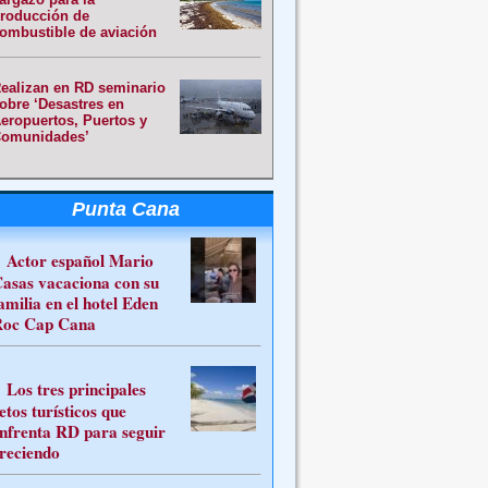
roducción de
ombustible de aviación
ealizan en RD seminario
obre ‘Desastres en
eropuertos, Puertos y
omunidades’
Punta Cana
Actor español Mario
asas vacaciona con su
amilia en el hotel Eden
oc Cap Cana
Los tres principales
etos turísticos que
nfrenta RD para seguir
reciendo