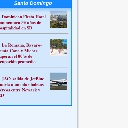
Santo Domingo
Dominican Fiesta Hotel
onmemora 35 años de
ospitalidad en SD
La Romana, Bávaro-
unta Cana y Miches
uperan el 80% de
cupación promedio
JAC: salida de JetBlue
odría aumentar boletos
éreos entre Newark y
RD