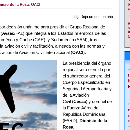
p
nisio de la Rosa
,
OACI
c
Deja un comentario
R
por decisión unánime para presidir el Grupo Regional de
s
A
 (
Avsec
/FAL) que integra a los Estados miembros de las
C
américa y Caribe (CAR), y Sudamérica (SAM), tras
a aviación civil y facilitación, alineada con las normas y
ción de Aviación Civil Internacional (
OACI
).
La presidencia del órgano
regional será ejercida por
C
el subdirector general del
f
Cuerpo Especializado en
R
Seguridad Aeroportuaria y
de la Aviación
Civil (
Cesac
) y coronel de
la Fuerza Aérea de
r
República Dominicana
e
c
(FARD),
Dionisio de la
Rosa
.