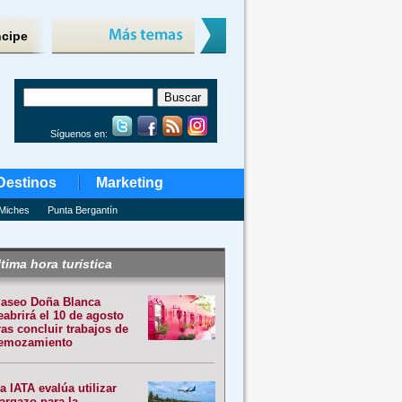
ncipe
Síguenos en:
Destinos
Marketing
Miches
Punta Bergantín
tima hora turística
aseo Doña Blanca
eabrirá el 10 de agosto
ras concluir trabajos de
emozamiento
a IATA evalúa utilizar
argazo para la