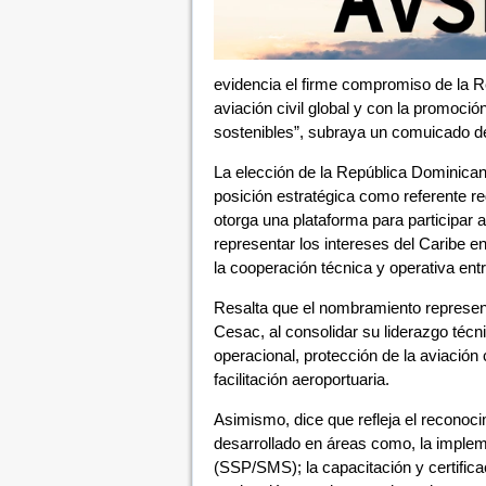
evidencia el firme compromiso de la R
aviación civil global y con la promoció
sostenibles”, subraya un comuicado de
La elección de la República Dominican
posición estratégica como referente reg
otorga una plataforma para participar a
representar los intereses del Caribe en
la cooperación técnica y operativa ent
Resalta que el nombramiento representa
Cesac, al consolidar su liderazgo técn
operacional, protección de la aviación c
facilitación aeroportuaria.
Asimismo, dice que refleja el reconocim
desarrollado en áreas como, la imple
(SSP/SMS); la capacitación y certific