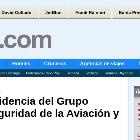
David Collado
JetBlue
Frank Rainieri
Bahía Pri
Hoteles
Cruceros
Agencias de viajes
nto Domingo
Pedernales-Cabo Rojo
Samaná
Santiago
Romana-Bayahíbe
Úl
E
dencia del Grupo
P
uridad de la Aviación y
r
t
r
L
s