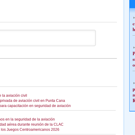
c
h
P
s
o
p
a
la aviación civil
privada de aviación civil en Punta Cana
para capacitación en seguridad de aviación
nos en la seguridad de la aviación
idad aérea durante reunión de la CLAC
 de los Juegos Centroamericanos 2026