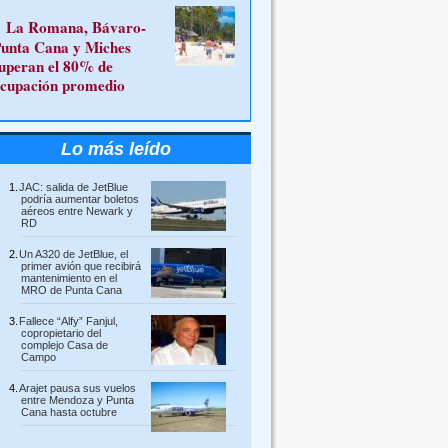
La Romana, Bávaro-
unta Cana y Miches
uperan el 80% de
cupación promedio
Lo más leído
JAC: salida de JetBlue
podría aumentar boletos
aéreos entre Newark y
RD
Un A320 de JetBlue, el
primer avión que recibirá
mantenimiento en el
MRO de Punta Cana
Fallece “Alfy” Fanjul,
copropietario del
complejo Casa de
Campo
Arajet pausa sus vuelos
entre Mendoza y Punta
Cana hasta octubre