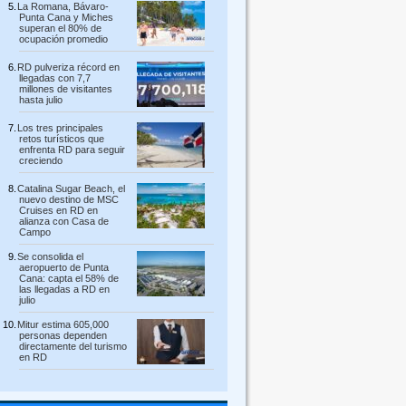
La Romana, Bávaro-
Punta Cana y Miches
superan el 80% de
ocupación promedio
RD pulveriza récord en
llegadas con 7,7
millones de visitantes
hasta julio
Los tres principales
retos turísticos que
enfrenta RD para seguir
creciendo
Catalina Sugar Beach, el
nuevo destino de MSC
Cruises en RD en
alianza con Casa de
Campo
Se consolida el
aeropuerto de Punta
Cana: capta el 58% de
las llegadas a RD en
julio
Mitur estima 605,000
personas dependen
directamente del turismo
en RD