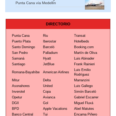
Punta Cana vía Medellín
DIRECTORIO
Punta Cana
Riu
Transat
Puerto Plata
Iberostar
Hotelbeds
Santo Domingo
Barceló
Booking.com
San Pedro
Palladium
Martín de Oliva
Samaná
Hyatt
Luis Abinader
Santiago
JetBlue
Frank Rainieri
Luis Emilio
Romana-Bayahíbe
American Airlines
Rodríguez
Mitur
Delta
Marranzini
Asonahores
United
Luis Gallego
Inverotel
Copa
Simón Barceló
Opetur
Avianca
Gabriel Escarrer
DGII
Gol
Miguel Fluxá
BPD
Apple Vacations
Abel Matutes
Banco Central
Tui
Encarna Piñero