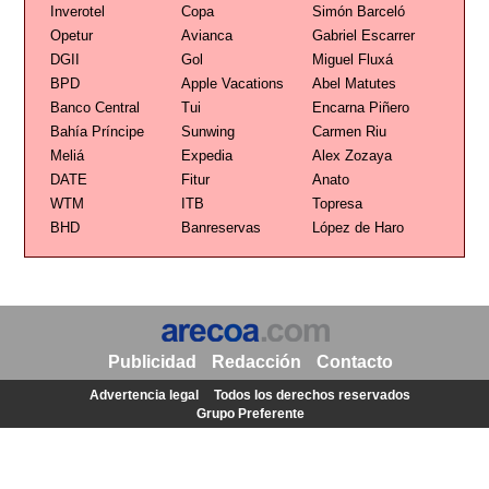
Inverotel
Copa
Simón Barceló
Opetur
Avianca
Gabriel Escarrer
DGII
Gol
Miguel Fluxá
BPD
Apple Vacations
Abel Matutes
Banco Central
Tui
Encarna Piñero
Bahía Príncipe
Sunwing
Carmen Riu
Meliá
Expedia
Alex Zozaya
DATE
Fitur
Anato
WTM
ITB
Topresa
BHD
Banreservas
López de Haro
Publicidad
Redacción
Contacto
Advertencia legal
Todos los derechos reservados
Grupo Preferente