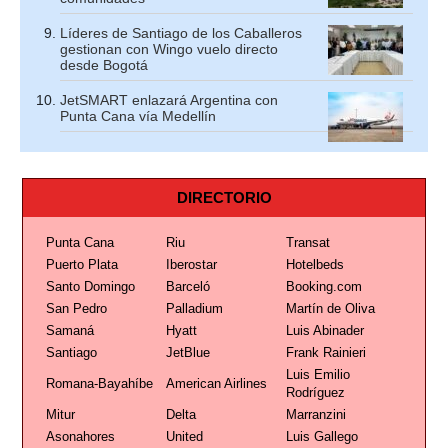
Líderes de Santiago de los Caballeros
gestionan con Wingo vuelo directo
desde Bogotá
JetSMART enlazará Argentina con
Punta Cana vía Medellín
DIRECTORIO
Punta Cana
Riu
Transat
Puerto Plata
Iberostar
Hotelbeds
Santo Domingo
Barceló
Booking.com
San Pedro
Palladium
Martín de Oliva
Samaná
Hyatt
Luis Abinader
Santiago
JetBlue
Frank Rainieri
Luis Emilio
Romana-Bayahíbe
American Airlines
Rodríguez
Mitur
Delta
Marranzini
Asonahores
United
Luis Gallego