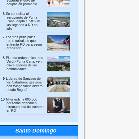
superan el 80% de
ocupación promedio
Se consolida el
aeropuerto de Punta
Cana: capta el 58% de
las llegadas a RD en
julio
Los tres principales
retos turísticos que
enfrenta RD para seguir
creciendo
Plan de ordenamiento de
Verón-Punta Cana: ven
clave aportes de las
comunidades
Líderes de Santiago de
los Caballeros gestionan
con Wingo vuelo directo
desde Bogotá
Mitur estima 605,000
personas dependen
directamente del turismo
en RD
Santo Domingo