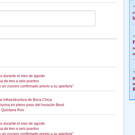
c
h
P
s
o
os durante el mes de agosto
p
a de tres a seis puertos
a
e un crucero confirmado previo a su apertura”
ar infraestructura de Boca Chica
iscina en pleno paso del huracán Beryl
de Quintana Roo
os durante el mes de agosto
a de tres a seis puertos
e un crucero confirmado previo a su apertura”