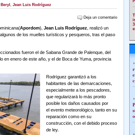
 Beryl
,
Jean Luis Rodríguez
T
Deja un comentario
i
3
Dominicana(
Apordom
),
Jean Luis Rodríguez
, realizó un
e
 algunos de los muelles turísticos y pesqueros, tras el paso
peccionados fueron el de Sabana Grande de Palenque, del
do en enero de este año, y el de Boca de Yuma, provincia
r
e
Rodríguez garantizó a los
c
habitantes de las demarcaciones,
especialmente a los pescadores,
que regularizará lo más pronto
posible los daños causados por
P
s
el evento meteorológico, tanto en su
o
reparación como en su
construcción, con el debido proceso
de ley.