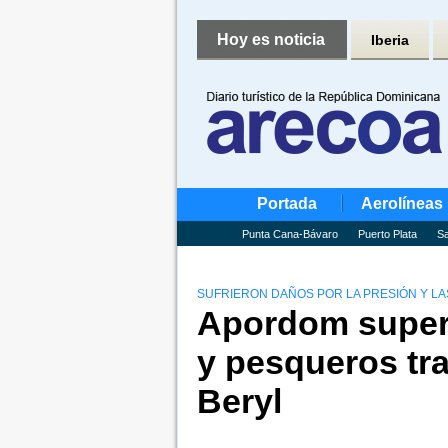
Hoy es noticia
Iberia
Portada
Aerolíneas
Punta Cana-Bávaro
Puerto Plata
Sa
SUFRIERON DAÑOS POR LA PRESIÓN Y LA
Apordom superv
y pesqueros tr
Beryl