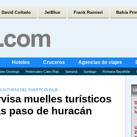
David Collado
JetBlue
Frank Rainieri
Bahía Pri
Hoteles
Cruceros
Agencias de viajes
nto Domingo
Pedernales-Cabo Rojo
Samaná
Santiago
Romana-Bayahíbe
Úl
S ALTURAS DEL FUERTE OLEAJE
isa muelles turísticos
D
as paso de huracán
c
h
U
2
p