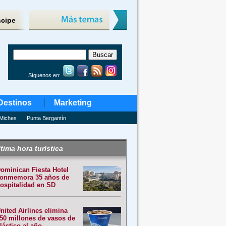
ncipe
Síguenos en:
Destinos
Marketing
Miches
Punta Bergantín
tima hora turística
ominican Fiesta Hotel
onmemora 35 años de
ospitalidad en SD
nited Airlines elimina
50 millones de vasos de
lástico al año