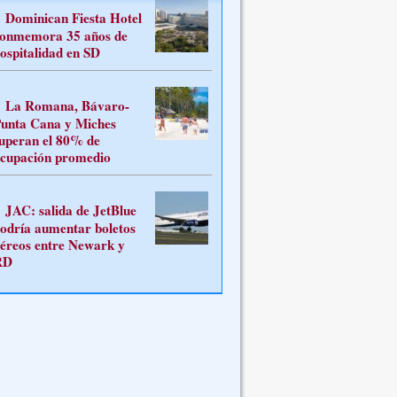
Dominican Fiesta Hotel
onmemora 35 años de
ospitalidad en SD
La Romana, Bávaro-
unta Cana y Miches
uperan el 80% de
cupación promedio
JAC: salida de JetBlue
odría aumentar boletos
éreos entre Newark y
RD