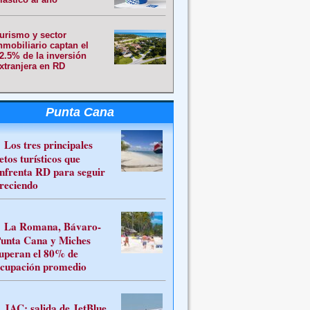
urismo y sector
nmobiliario captan el
2.5% de la inversión
xtranjera en RD
Punta Cana
Los tres principales
etos turísticos que
nfrenta RD para seguir
reciendo
La Romana, Bávaro-
unta Cana y Miches
uperan el 80% de
cupación promedio
JAC: salida de JetBlue