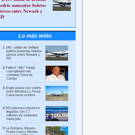
odría aumentar boletos
éreos entre Newark y
RD
Lo más leído
JAC: salida de JetBlue
podría aumentar boletos
aéreos entre Newark y
RD
Fallece “Alfy” Fanjul,
copropietario del
complejo Casa de
Campo
Arajet pausa sus vuelos
entre Mendoza y Punta
Cana hasta octubre
RD pulveriza récord en
llegadas con 7,7
millones de visitantes
hasta julio
La Romana, Bávaro-
Punta Cana y Miches