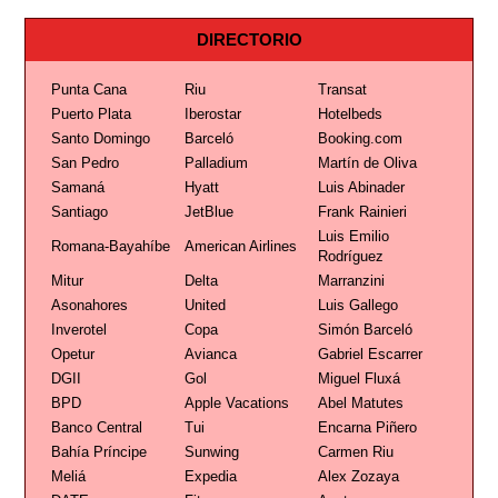
DIRECTORIO
Punta Cana
Riu
Transat
Puerto Plata
Iberostar
Hotelbeds
Santo Domingo
Barceló
Booking.com
San Pedro
Palladium
Martín de Oliva
Samaná
Hyatt
Luis Abinader
Santiago
JetBlue
Frank Rainieri
Luis Emilio
Romana-Bayahíbe
American Airlines
Rodríguez
Mitur
Delta
Marranzini
Asonahores
United
Luis Gallego
Inverotel
Copa
Simón Barceló
Opetur
Avianca
Gabriel Escarrer
DGII
Gol
Miguel Fluxá
BPD
Apple Vacations
Abel Matutes
Banco Central
Tui
Encarna Piñero
Bahía Príncipe
Sunwing
Carmen Riu
Meliá
Expedia
Alex Zozaya