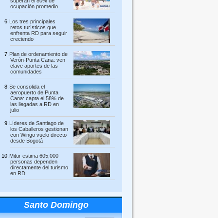
superan el 80% de
ocupación promedio
Los tres principales
retos turísticos que
enfrenta RD para seguir
creciendo
Plan de ordenamiento de
Verón-Punta Cana: ven
clave aportes de las
comunidades
Se consolida el
aeropuerto de Punta
Cana: capta el 58% de
las llegadas a RD en
julio
Líderes de Santiago de
los Caballeros gestionan
con Wingo vuelo directo
desde Bogotá
Mitur estima 605,000
personas dependen
directamente del turismo
en RD
Santo Domingo