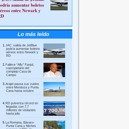
odría aumentar boletos
éreos entre Newark y
RD
Lo más leído
JAC: salida de JetBlue
podría aumentar boletos
aéreos entre Newark y
RD
Fallece “Alfy” Fanjul,
copropietario del
complejo Casa de
Campo
Arajet pausa sus vuelos
entre Mendoza y Punta
Cana hasta octubre
RD pulveriza récord en
llegadas con 7,7
millones de visitantes
hasta julio
La Romana, Bávaro-
Punta Cana y Miches