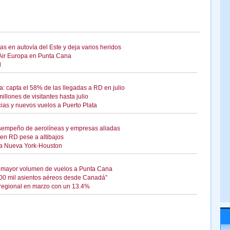
as en autovía del Este y deja varios heridos
 Air Europa en Punta Cana
l
: capta el 58% de las llegadas a RD en julio
llones de visitantes hasta julio
cias y nuevos vuelos a Puerto Plata
sempeño de aerolíneas y empresas aliadas
en RD pese a altibajos
uta Nueva York-Houston
n mayor volumen de vuelos a Punta Cana
0 mil asientos aéreos desde Canadá”
 regional en marzo con un 13.4%