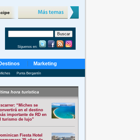
ncipe
Síguenos en:
Destinos
Marketing
Miches
Punta Bergantín
tima hora turística
scarrer: “Miches se
onvertirá en el destino
ás importante de RD en
l turismo de lujo”
ominican Fiesta Hotel
onmemora 35 años de