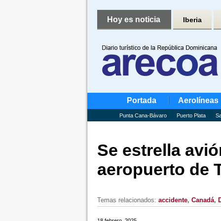
Hoy es noticia
Iberia
Portada
Aerolíneas
Punta Cana-Bávaro
Puerto Plata
Sa
Se estrella avió
aeropuerto de 
Temas relacionados:
accidente
,
Canadá
,
D
18 febrero, 2025