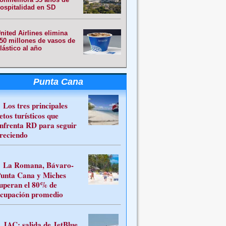
ospitalidad en SD
nited Airlines elimina
50 millones de vasos de
lástico al año
Punta Cana
Los tres principales
etos turísticos que
nfrenta RD para seguir
reciendo
La Romana, Bávaro-
unta Cana y Miches
uperan el 80% de
cupación promedio
JAC: salida de JetBlue