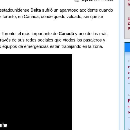
h
 estadounidense
Delta
sufrió un aparatoso accidente cuando
e Toronto, en Canadá, donde quedó volcado, sin que se
U
2
p
 Toronto, el más importante de
Canadá
y uno de los más
través de sus redes sociales que «todos los pasajeros y
os equipos de emergencias están trabajando en la zona.
r
e
c
P
s
o