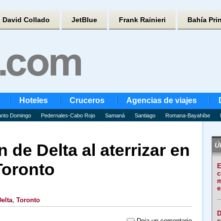
David Collado
JetBlue
Frank Rainieri
Bahía Pri
Hoteles
Cruceros
Agencias de viajes
nto Domingo
Pedernales-Cabo Rojo
Samaná
Santiago
Romana-Bayahíbe
n de Delta al aterrizar en
Úl
Toronto
E
c
m
e
elta
,
Toronto
D
Deja un comentario
c