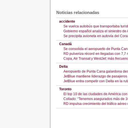
Noticias relacionadas
accidente
Se vuelca autobús que transportaba turist
Gobierno español analiza el siniestro de
Se precipita avioneta en autovía del Cora
Canadá
Se consolida el aeropuerto de Punta Cana
RD pulveriza récord en llegadas con 7,7 mi
Copa, Air Transat y WestJet: más frecuen
Delta
Aeropuerto de Punta Cana galardona de
JetBlue mantiene liderazgo de pasajeros 
JetBlue entra competir con Delta en la r
Toronto
El top 10 de las ciudades de América co
Collado: “Tenemos asegurados más de 10
RD impulsa crecimiento del tráfico aéreo