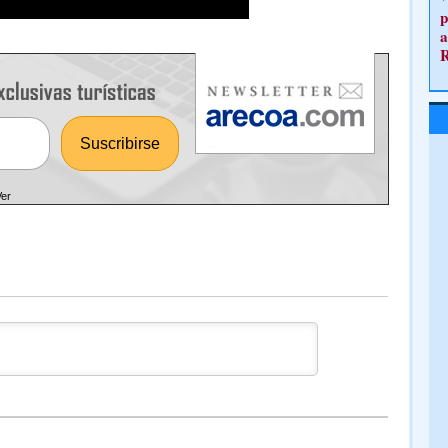
p
a
Ver