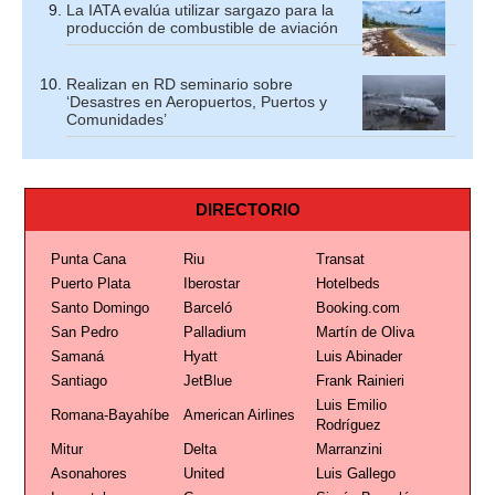
La IATA evalúa utilizar sargazo para la
producción de combustible de aviación
Realizan en RD seminario sobre
‘Desastres en Aeropuertos, Puertos y
Comunidades’
DIRECTORIO
Punta Cana
Riu
Transat
Puerto Plata
Iberostar
Hotelbeds
Santo Domingo
Barceló
Booking.com
San Pedro
Palladium
Martín de Oliva
Samaná
Hyatt
Luis Abinader
Santiago
JetBlue
Frank Rainieri
Luis Emilio
Romana-Bayahíbe
American Airlines
Rodríguez
Mitur
Delta
Marranzini
Asonahores
United
Luis Gallego