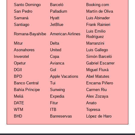
Santo Domingo
Barceló
Booking.com
San Pedro
Palladium
Martín de Oliva
Samaná
Hyatt
Luis Abinader
Santiago
JetBlue
Frank Rainieri
Luis Emilio
Romana-Bayahíbe
American Airlines
Rodríguez
Mitur
Delta
Marranzini
Asonahores
United
Luis Gallego
Inverotel
Copa
Simón Barceló
Opetur
Avianca
Gabriel Escarrer
DGII
Gol
Miguel Fluxá
BPD
Apple Vacations
Abel Matutes
Banco Central
Tui
Encarna Piñero
Bahía Príncipe
Sunwing
Carmen Riu
Meliá
Expedia
Alex Zozaya
DATE
Fitur
Anato
WTM
ITB
Topresa
BHD
Banreservas
López de Haro