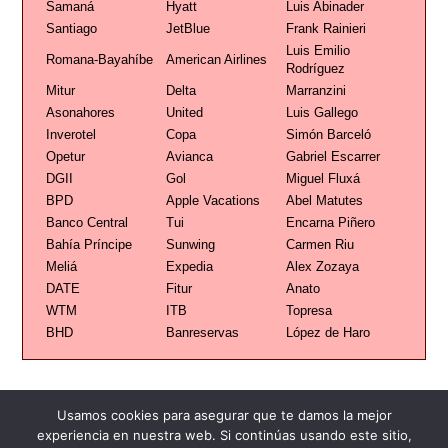
Samaná
Hyatt
Luis Abinader
Santiago
JetBlue
Frank Rainieri
Luis Emilio
Romana-Bayahíbe
American Airlines
Rodríguez
Mitur
Delta
Marranzini
Asonahores
United
Luis Gallego
Inverotel
Copa
Simón Barceló
Opetur
Avianca
Gabriel Escarrer
DGII
Gol
Miguel Fluxá
BPD
Apple Vacations
Abel Matutes
Banco Central
Tui
Encarna Piñero
Bahía Príncipe
Sunwing
Carmen Riu
Meliá
Expedia
Alex Zozaya
DATE
Fitur
Anato
WTM
ITB
Topresa
BHD
Banreservas
López de Haro
Usamos cookies para asegurar que te damos la mejor
experiencia en nuestra web. Si continúas usando este sitio,