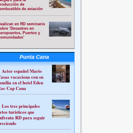
roducción de
ombustible de aviación
ealizan en RD seminario
obre ‘Desastres en
eropuertos, Puertos y
omunidades’
Punta Cana
Actor español Mario
asas vacaciona con su
amilia en el hotel Eden
oc Cap Cana
Los tres principales
etos turísticos que
nfrenta RD para seguir
reciendo