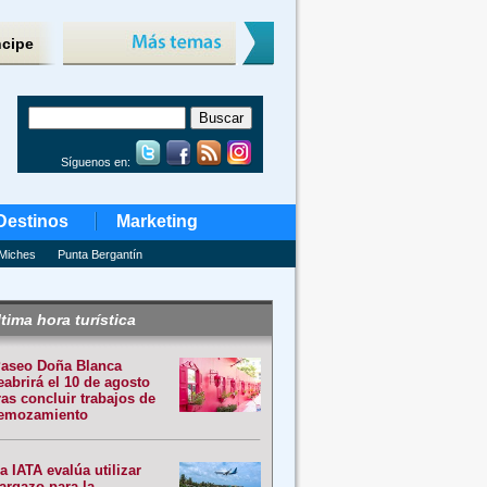
ncipe
Síguenos en:
Destinos
Marketing
Miches
Punta Bergantín
tima hora turística
aseo Doña Blanca
eabrirá el 10 de agosto
ras concluir trabajos de
emozamiento
a IATA evalúa utilizar
argazo para la