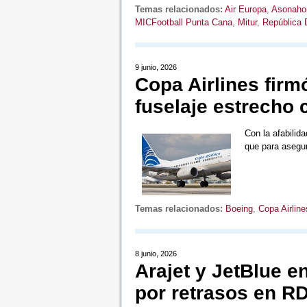
Temas relacionados:
Air Europa
,
Asonaho
MICFootball Punta Cana
,
Mitur
,
República 
9 junio, 2026
Copa Airlines firm
fuselaje estrecho
Con la afabilid
que para asegu
Temas relacionados:
Boeing
,
Copa Airline
8 junio, 2026
Arajet y JetBlue e
por retrasos en R