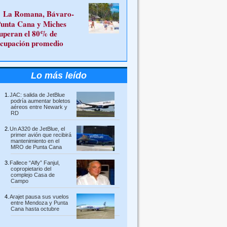
La Romana, Bávaro-
unta Cana y Miches
uperan el 80% de
cupación promedio
Lo más leído
JAC: salida de JetBlue
podría aumentar boletos
aéreos entre Newark y
RD
Un A320 de JetBlue, el
primer avión que recibirá
mantenimiento en el
MRO de Punta Cana
Fallece “Alfy” Fanjul,
copropietario del
complejo Casa de
Campo
Arajet pausa sus vuelos
entre Mendoza y Punta
Cana hasta octubre