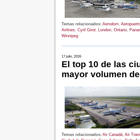
Temas relacionados:
Aerodom
,
Aeropuerto
Airlines
,
Cyril Girot
,
London
,
Ontario
,
Pana
Winnipeg
17 julio, 2026
El top 10 de las c
mayor volumen de
Temas relacionados:
Air Canadá
,
Air Tran