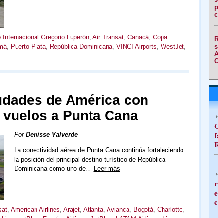
p
c
 Internacional Gregorio Luperón
,
Air Transat
,
Canadá
,
Copa
R
s
má
,
Puerto Plata
,
República Dominicana
,
VINCI Airports
,
WestJet
,
A
C
iudades de América con
 vuelos a Punta Cana
C
f
Por
Denisse Valverde
R
La conectividad aérea de Punta Cana continúa fortaleciendo
la posición del principal destino turístico de República
Dominicana como uno de…
Leer más
r
e
c
sat
,
American Airlines
,
Arajet
,
Atlanta
,
Avianca
,
Bogotá
,
Charlotte
,