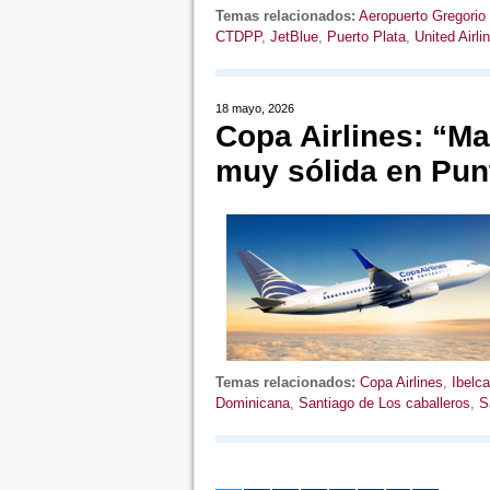
Temas relacionados:
Aeropuerto Gregorio
CTDPP
,
JetBlue
,
Puerto Plata
,
United Airli
18 mayo, 2026
Copa Airlines: “M
muy sólida en Pun
Temas relacionados:
Copa Airlines
,
Ibelc
Dominicana
,
Santiago de Los caballeros
,
S