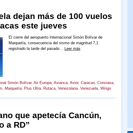
la dejan más de 100 vuelos
acas este jueves
El cierre del aeropuerto Internacional Simón Bolívar de
Maiquetía, consecuencia del sismo de magnitud 7,1
registrado la tarde del pasado…
Leer más
onal Simón Bolívar
,
Air Europa
,
Avianca
,
Avior
,
Caracas
,
Conviasa
,
am
,
Maiquetía
,
Plus Ultra
,
Rutaca
,
Venezolana
,
Venezuela
,
Wingo
ano que apetecía Cancún,
do a RD”