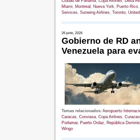
Ciudad de Panamá
,
Copa Airlines
,
Delta Ai
Miami
,
Montreal
,
Nueva York
,
Puerto Rico
Services
,
Sunwing Airlines
,
Toronto
,
United
26 junio, 2026
Gobierno de RD ana
Venezuela para ev
Temas relacionados:
Aeropuerto Internaci
Caracas
,
Conviasa
,
Copa Airlines
,
Curazao
Porlamar
,
Puerto Ordaz
,
República Domini
Wingo