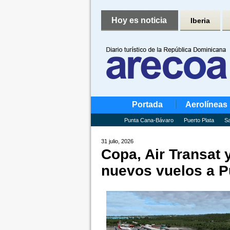
Hoy es noticia
Iberia
Portada
Aerolíneas
Punta Cana-Bávaro
Puerto Plata
Sa
31 julio, 2026
Copa, Air Transat 
nuevos vuelos a P