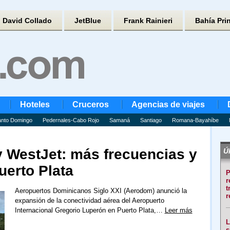
David Collado
JetBlue
Frank Rainieri
Bahía Pri
Hoteles
Cruceros
Agencias de viajes
nto Domingo
Pedernales-Cabo Rojo
Samaná
Santiago
Romana-Bayahíbe
y WestJet: más frecuencias y
Úl
uerto Plata
P
r
t
Aeropuertos Dominicanos Siglo XXI (Aerodom) anunció la
r
expansión de la conectividad aérea del Aeropuerto
Internacional Gregorio Luperón en Puerto Plata,…
Leer más
L
s