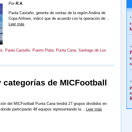
Por
R.A.
Paola Castaño, gerente de ventas de la región Andina de
Copa Airlines, indicó que de acuerdo con la operación de…
c
Leer más
h
es
,
Paola Castaño
,
Puerto Plata
,
Punta Cana
,
Santiago de Los
P
s
o
 categorías de MICFootball
p
a
ión del MICFootball Punta Cana tendrá 27 grupos divididos en
 donde participarán 48 equipos representando la…
Leer más