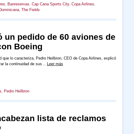
res
,
Banreservas
,
Cap Cana Sports City
,
Copa Airlines
,
Dominicana
,
The Fields
ó un pedido de 60 aviones de
 con Boeing
ad que lo caracteriza, Pedro Heilbron, CEO de Copa Airlines, explicó
rar la continuidad de sus…
Leer más
s
,
Pedro Heilbron
ncabezan lista de reclamos
D