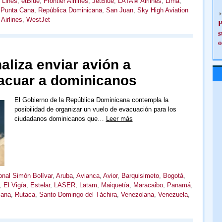
r Lines
,
etBlue
,
Frontier Airlines
,
JetBlue
,
LATAM Airlines
,
Lima
,
,
Punta Cana
,
República Dominicana
,
San Juan
,
Sky High Aviation
 Airlines
,
WestJet
P
s
o
liza enviar avión a
acuar a dominicanos
El Gobierno de la República Dominicana contempla la
posibilidad de organizar un vuelo de evacuación para los
ciudadanos dominicanos que…
Leer más
onal Simón Bolívar
,
Aruba
,
Avianca
,
Avior
,
Barquisimeto
,
Bogotá
,
,
El Vigía
,
Estelar
,
LASER
,
Latam
,
Maiquetía
,
Maracaibo
,
Panamá
,
cana
,
Rutaca
,
Santo Domingo del Táchira
,
Venezolana
,
Venezuela
,