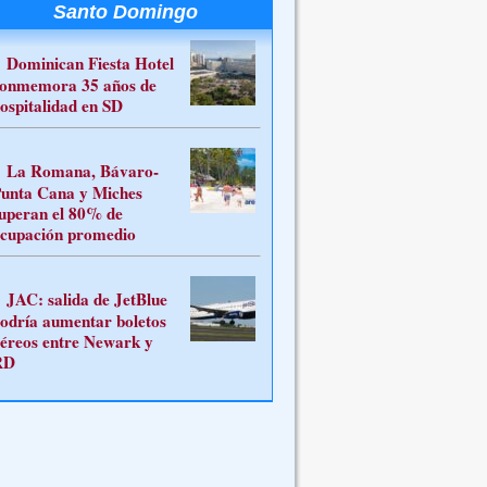
Santo Domingo
Dominican Fiesta Hotel
onmemora 35 años de
ospitalidad en SD
La Romana, Bávaro-
unta Cana y Miches
uperan el 80% de
cupación promedio
JAC: salida de JetBlue
odría aumentar boletos
éreos entre Newark y
RD