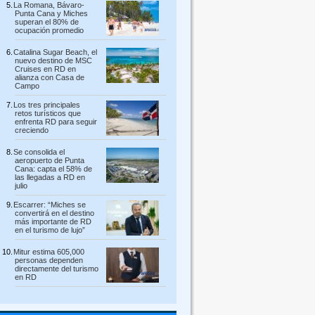
La Romana, Bávaro-
Punta Cana y Miches
superan el 80% de
ocupación promedio
Catalina Sugar Beach, el
nuevo destino de MSC
Cruises en RD en
alianza con Casa de
Campo
Los tres principales
retos turísticos que
enfrenta RD para seguir
creciendo
Se consolida el
aeropuerto de Punta
Cana: capta el 58% de
las llegadas a RD en
julio
Escarrer: “Miches se
convertirá en el destino
más importante de RD
en el turismo de lujo”
Mitur estima 605,000
personas dependen
directamente del turismo
en RD